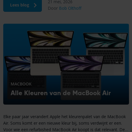
21 mei, 2026
werkt anders dan een Intel-model. macOS Monterey of nieuwer
Lees blog
Door
Bob Olthoff
geeft je een snellere manier […]
MACBOOK
Alle Kleuren van de MacBook Air
Elke paar jaar verandert Apple het kleurenpalet van de MacBook
Air. Soms komt er een nieuwe kleur bij, soms verdwijnt er een.
Voor wie een refurbished MacBook Air koopt is dat relevant. De