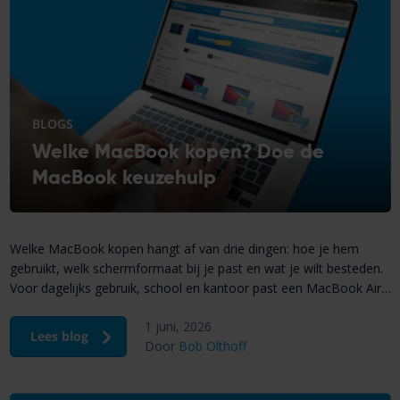
BLOGS
Welke MacBook kopen? Doe de
MacBook keuzehulp
Welke MacBook kopen hangt af van drie dingen: hoe je hem
gebruikt, welk schermformaat bij je past en wat je wilt besteden.
Voor dagelijks gebruik, school en kantoor past een MacBook Air
prima. Doe je dagelijks aan zware videobewerking, 3D-rendering
1 juni, 2026
of softwareontwikkeling? Kies dan een MacBook Pro. Een
Lees blog
Door
Bob Olthoff
refurbished MacBook kost tot 60% minder en […]