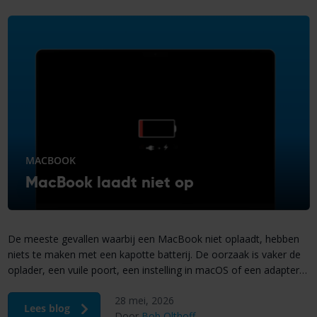
MACBOOK
MacBook laadt niet op
De meeste gevallen waarbij een MacBook niet oplaadt, hebben
niets te maken met een kapotte batterij. De oorzaak is vaker de
oplader, een vuile poort, een instelling in macOS of een adapter
met te weinig wattage. Dat scheelt een hoop stress en een hoop
28 mei, 2026
geld als je weet waar je moet beginnen. De oplader gaat […]
Lees blog
Door
Bob Olthoff