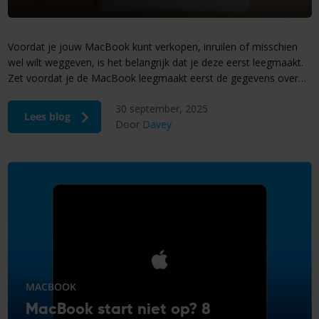
Voordat je jouw MacBook kunt verkopen, inruilen of misschien
wel wilt weggeven, is het belangrijk dat je deze eerst leegmaakt.
Zet voordat je de MacBook leegmaakt eerst de gegevens over
op je nieuwe MacBook of maak een goede reservekopie. De
30 september, 2025
functie ”Wis alle inhoud en instellingen” is alleen beschikbaar op
Lees blog
Door
Davey
MacBooks met macOS Monterey (2021), […]
MACBOOK
MacBook start niet op? 8