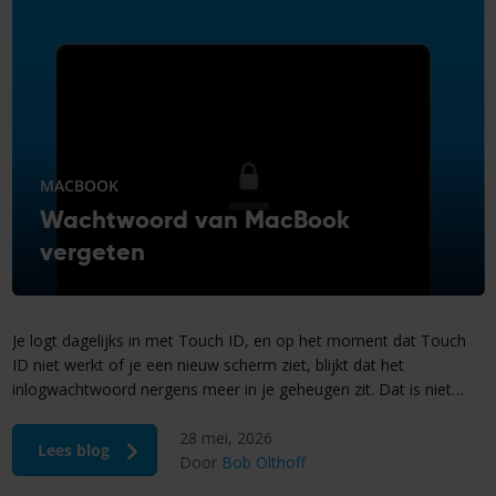
MACBOOK
Wachtwoord van MacBook
vergeten
Je logt dagelijks in met Touch ID, en op het moment dat Touch
ID niet werkt of je een nieuw scherm ziet, blijkt dat het
inlogwachtwoord nergens meer in je geheugen zit. Dat is niet
raar. Wie iets weken- of maandenlang niet intypt, vergeet het. In
28 mei, 2026
de meeste gevallen ben je er snel uit. Het […]
Lees blog
Door
Bob Olthoff