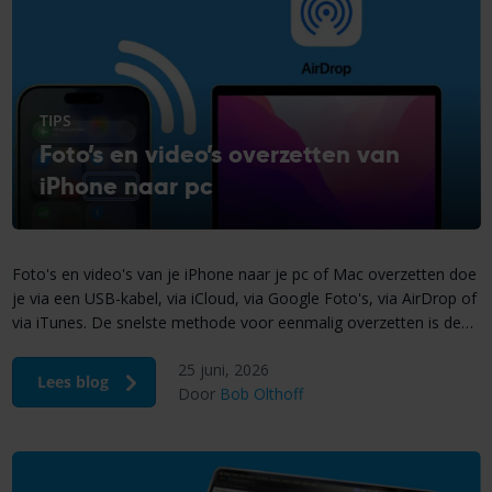
TIPS
Foto’s en video’s overzetten van
iPhone naar pc
Foto's en video's van je iPhone naar je pc of Mac overzetten doe
je via een USB-kabel, via iCloud, via Google Foto's, via AirDrop of
via iTunes. De snelste methode voor eenmalig overzetten is de
USB-kabel: geen internet nodig, geen abonnement, gewoon
25 juni, 2026
aansluiten en kopiëren. Wil je foto's altijd automatisch
Lees blog
Door
Bob Olthoff
beschikbaar hebben op al je […]