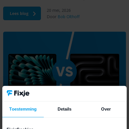
kleur van een toestel vertelt je soms ook welke generatie het is.
20 mei, 2026
En welke kleuren beschikbaar zijn bij Fixje hangt af van […]
Lees blog
Door
Bob Olthoff
BLOGS
MacBook Air of MacBook Pro
Toestemming
Details
Over
De MacBook Air en de MacBook Pro lijken op het eerste gezicht
veel op elkaar. Beide draaien op een Apple silicon chip, hebben