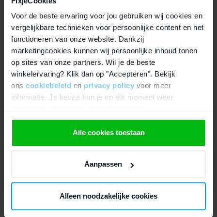
FixjeCookies
een strak aluminium design en gaan een hele dag mee op een
Voor de beste ervaring voor jou gebruiken wij cookies en
accu. Toch zijn ze gemaakt voor heel verschillende gebruikers. De
vergelijkbare technieken voor persoonlijke content en het
16 april, 2026
Macbook Air is dun, stil en licht. De Macbook Pro […]
Lees blog
functioneren van onze website. Dankzij
Door
Bob Olthoff
marketingcookies kunnen wij persoonlijke inhoud tonen
op sites van onze partners. Wil je de beste
winkelervaring? Klik dan op "Accepteren". Bekijk
ons
cookiebeleid
en
privacy policy
voor meer
informatie. Je keuze kun je op elk moment weer
aanpassen, bovenaan de cookiepagina.
We werken samen met
21 derden
die uw gegevens
Alle cookies toestaan
kunnen ontvangen en verwerken.
Aanpassen
BLOGS
MacBook Black Friday Deals
Alleen noodzakelijke cookies