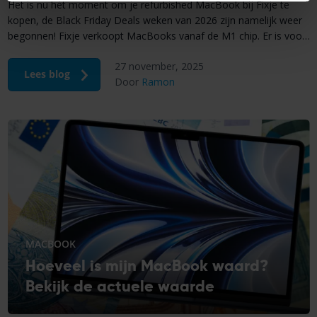
Het is nu hét moment om je refurbished MacBook bij Fixje te
kopen, de Black Friday Deals weken van 2026 zijn namelijk weer
begonnen! Fixje verkoopt MacBooks vanaf de M1 chip. Er is voor
ieder wat wils want er zijn zowel MacBook Air als Pro varianten
27 november, 2025
beschikbaar. Pak je kans en koop een refurbished MacBook […]
Lees blog
Door
Ramon
MACBOOK
Hoeveel is mijn MacBook waard?
Bekijk de actuele waarde