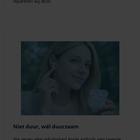
repareren wij deze.
Niet duur, wél duurzaam
We geven elke refurbished Apple AirPods een tweede