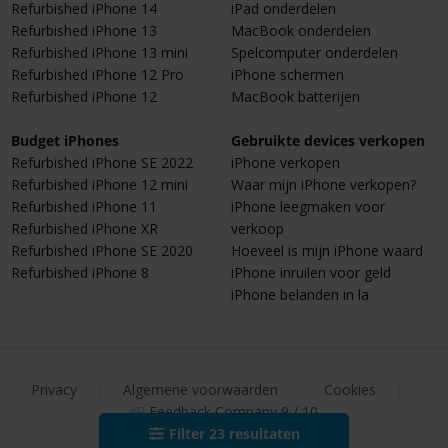
Refurbished iPhone 14
iPad onderdelen
Refurbished iPhone 13
MacBook onderdelen
Refurbished iPhone 13 mini
Spelcomputer onderdelen
Refurbished iPhone 12 Pro
iPhone schermen
Refurbished iPhone 12
MacBook batterijen
Budget iPhones
Gebruikte devices verkopen
Refurbished iPhone SE 2022
iPhone verkopen
Refurbished iPhone 12 mini
Waar mijn iPhone verkopen?
Refurbished iPhone 11
iPhone leegmaken voor
Refurbished iPhone XR
verkoop
Refurbished iPhone SE 2020
Hoeveel is mijn iPhone waard
Refurbished iPhone 8
iPhone inruilen voor geld
iPhone belanden in la
Privacy
|
Algemene voorwaarden
|
Cookies
|
Feedback Company 9 / 10
Filter
23
resultaten
© 2013 - 2026 Fixje B.V.