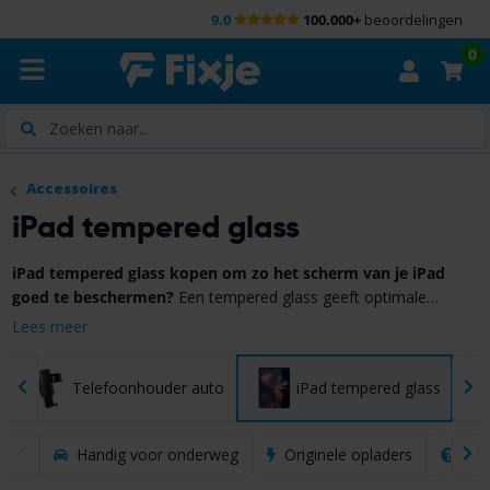
9.0
100.000+
beoordelingen
0
Zoeken
Accessoires
iPad tempered glass
iPad tempered glass kopen om zo het scherm van je iPad
goed te beschermen?
Een tempered glass geeft optimale
bescherming tegen krassen of andere beschadigingen die op je
Lees meer
Ons gehele iPad tempered glass assortiment is zorgvuldig
beeldscherm kunnen ontstaan.
samengesteld door specialisten van Fixje. In combinatie met de 6
maanden garantie en 14 dagen bedenktijd kies je voor zekerheid.
Telefoonhouder auto
iPad tempered glass
Bekijk hieronder het iPad tempered glass assortiment!
Handig voor onderweg
Originele opladers
Wat