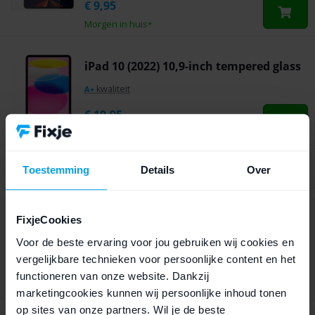
€
9,95
Morgen in huis
*
iPad 10 (2022) 10,9-inch tempered glass
kwaliteit
A+
€
10,95
Morgen in huis
*
10.282 mensen vinden ons leuk
Toestemming
Details
Over
iPad Pro (2017) 10,5-inch tempered glass
FixjeCookies
5 beoordelingen
Voor de beste ervaring voor jou gebruiken wij cookies en
vergelijkbare technieken voor persoonlijke content en het
€
12,95
functioneren van onze website. Dankzij
Morgen in huis
*
marketingcookies kunnen wij persoonlijke inhoud tonen
op sites van onze partners. Wil je de beste