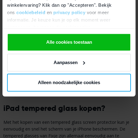
winkelervaring? Klik dan op "Accepteren". Bekijk
iPad mini 5 (2019) tempered glass
ons
cookiebeleid
en
privacy policy
voor meer
informatie. Je keuze kun je op elk moment weer
€
12,95
aanpassen, bovenaan de cookiepagina.
Morgen in huis
*
We werken samen met
21 derden
die uw gegevens
Alle cookies toestaan
kunnen ontvangen en verwerken.
iPad mini 6 (2021) tempered glass
Aanpassen
€
12,95
Morgen in huis
*
Alleen noodzakelijke cookies
iPad tempered glass kopen?
Met het kopen van een tempered glass screen protector kun je
eenvoudig en snel het scherm van je iPhone beschermen. De
tempered glasses van Fixje zijn allemaal eenvoudig aan te