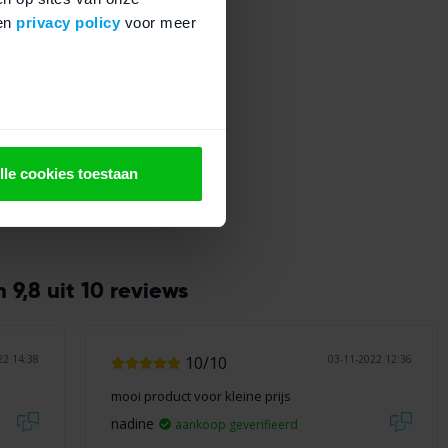
en
privacy policy
voor meer
)
A10
cht |
lle cookies toestaan
9,8 uit 10 reviews
22 14:38
10/10
03-11-2022 12:36
mooi product voor kleine prijs
nadine
aankoop geverifieerd