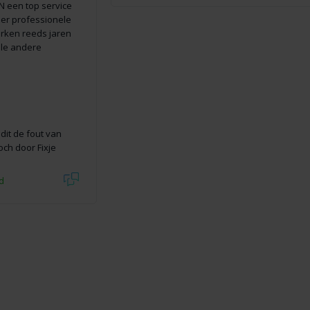
EN een top service
per professionele
erken reeds jaren
ele andere
dit de fout van
och door Fixje
d