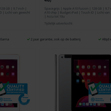
128 GB
|
9,7 inch
|
Spacegrijs
|
Apple A10 Fusion
|
128 GB
|
9,7 
D | Licht van gewicht
A10 chip | Budget iPad | Touch ID | Licht van
| Accu tot 10u
Tijdelijk uitverkocht
Klarna
2 jaar garantie, ook op de batterij
Altijd