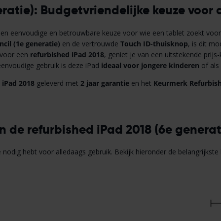
eratie): Budgetvriendelijke keuze voor
een eenvoudige en betrouwbare keuze voor wie een tablet zoekt voo
cil (1e generatie)
en de vertrouwde
Touch ID-thuisknop
, is dit m
 voor een
refurbished iPad 2018
, geniet je van een uitstekende prij
eenvoudige gebruik is deze iPad
ideaal voor jongere kinderen
of als
 iPad 2018
geleverd met
2 jaar garantie
en het
Keurmerk Refurbis
n de refurbished iPad 2018 (6e generat
e nodig hebt voor alledaags gebruik. Bekijk hieronder de belangrijkst