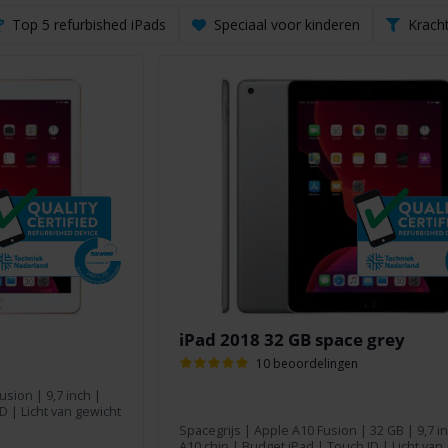
Top 5 refurbished iPads
Speciaal voor kinderen
Kracht
iPad 2018 32 GB space grey
10 beoordelingen
Fusion
|
9,7 inch
|
D | Licht van gewicht
Spacegrijs
|
Apple A10 Fusion
|
32 GB
|
9,7 i
A10 chip | Budget iPad | Touch ID | Licht van