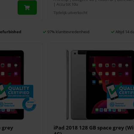
| Accu tot 10u
Tijdelijk uitverkocht
efurbished
97% klanttevredenheid
Altijd 14 
 grey
iPad 2018 128 GB space grey (Wi
4G)