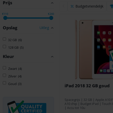
Prijs
Budgetvriendelijk
€110
€240
Opslag
Uitleg
32 GB
(6)
128 GB
(5)
Kleur
Zwart
(4)
Zilver
(4)
Goud
(3)
iPad 2018 32 GB goud
Spacegrijs
|
32 GB
|
Apple A10 
A10 chip | Budget iPad | Touch I
| Accu tot 10u