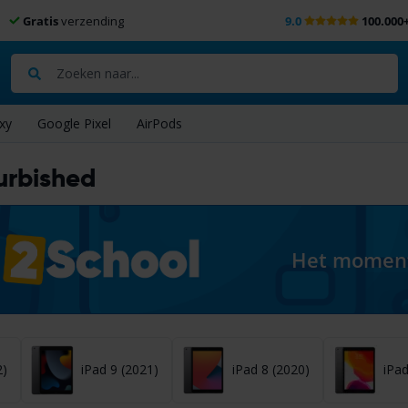
Gratis
verzending
9.0
100.000
Zoeken
xy
Google Pixel
AirPods
furbished
Het moment 
2)
iPad 9 (2021)
iPad 8 (2020)
iPad