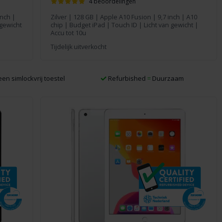
4 beoordelingen
inch
|
Zilver
|
128 GB
|
Apple A10 Fusion
|
9,7 inch
| A10
 gewicht
chip | Budget iPad | Touch ID | Licht van gewicht |
Accu tot 10u
Tijdelijk uitverkocht
 een simlockvrij toestel
Refurbished
=
Duurzaam