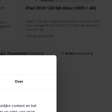
 +
iPad 2018 128 GB zilver (WiFi + 4G)
Zilver
|
128 GB
|
Apple A10 Fusion
|
9,7 inch
| A10
nch
|
chip | Budget iPad | Touch ID | Licht van gewicht |
 gewicht
Accu tot 10u
Tijdelijk uitverkocht
Thuiswinkel
Waarborg
Gratis
verzending
Over
nlijke content en het
en op sites van onze