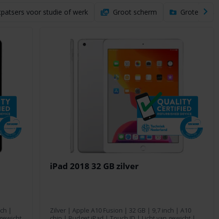
patsers voor studie of werk
Groot scherm
Grote opsla
iPad 2018 32 GB zilver
nch
|
Zilver
|
Apple A10 Fusion
|
32 GB
|
9,7 inch
| A10
 gewicht
chip | Budget iPad | Touch ID | Licht van gewicht |