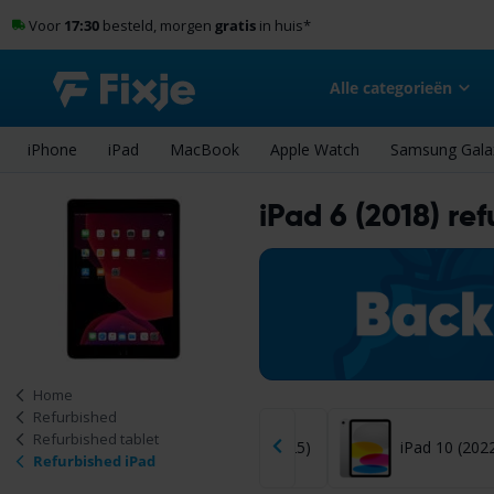
Voor
17:30
besteld, morgen
gratis
in huis
*
Alle categorieën
iPhone
iPad
MacBook
Apple Watch
Samsung Gala
iPad 6 (2018) re
Home
Refurbished
Refurbished tablet
Pad mini 6 (2021)
iPad 11 (2025)
iPad 10 (202
Refurbished iPad