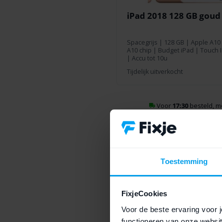
iPad 2018 128 GB goud
Spacegrijs
|
128 GB
|
Apple A10
A10 chip | Budget iPad | Touch I
| Accu tot 10u
Tijdelijk uitverkocht
Voor
17:30
besteld, 
Toestemming
FixjeCookies
Voor de beste ervaring voor j
functioneren van onze websit