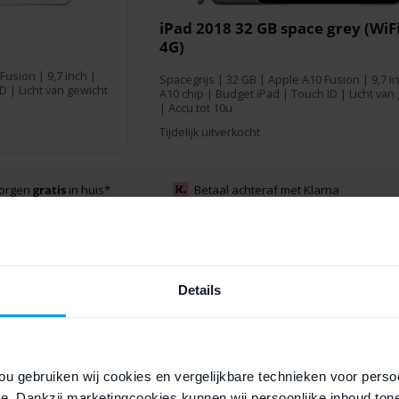
iPad 2018 32 GB space grey (WiFi
4G)
 Fusion
|
9,7 inch
|
Spacegrijs
|
32 GB
|
Apple A10 Fusion
|
9,7 i
D | Licht van gewicht
A10 chip | Budget iPad | Touch ID | Licht van
| Accu tot 10u
Tijdelijk uitverkocht
morgen
gratis
in huis
*
Betaal achteraf met Klarna
Details
ou gebruiken wij cookies en vergelijkbare technieken voor persoo
e. Dankzij marketingcookies kunnen wij persoonlijke inhoud ton