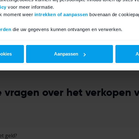
icy
voor meer informatie.
r ons op!
Geen gedoe op Marktpla
elk moment weer
intrekken of aanpassen
bovenaan de cookiepag
turen wij hem
gratis
terug.
Je ontvangt het geld sne
erden
die uw gegevens kunnen ontvangen en verwerken.
nze specialisten.
ookies
Aanpassen
A
 vragen over het verkopen v
t geld?