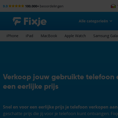
9.0
100.000+
beoordelingen
Alle categorieën
iPhone
iPad
MacBook
Apple Watch
Samsung Gala
Verkoop jouw gebruikte telefoon
een eerlijke prijs
Snel en voor een eerlijke prijs je telefoon verkopen aan
geschatte prijs die jij voor je telefoon kunt ontvangen. Fix