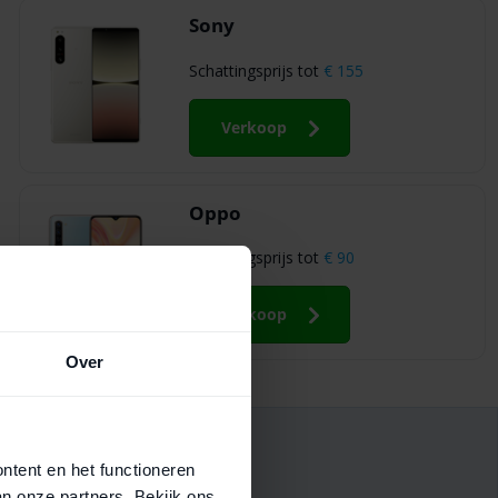
Sony
Schattingsprijs tot
€ 155
Verkoop
Oppo
Schattingsprijs tot
€ 90
Verkoop
Over
ontent en het functioneren
an onze partners. Bekijk ons