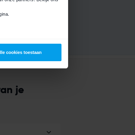
ats.
ina.
l op je rekening.
lle cookies toestaan
an je