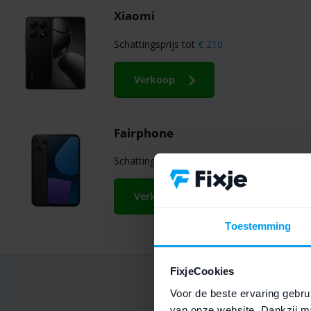
Xiaomi
Schattingsprijs tot
€ 210
Verkoop
Fairphone
Schattingsprijs tot
€ 55
Verkoop
Toestemming
FixjeCookies
Voor de beste ervaring gebrui
Voordelen van je tel
van onze website. Dankzij ma