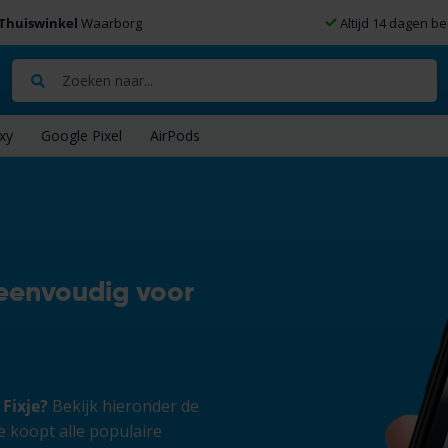
Thuiswinkel
Waarborg
Altijd 14 dagen be
Zoeken
xy
Google Pixel
AirPods
 eenvoudig voor
 Fixje?
Bekijk hieronder de
je koopt alle populaire