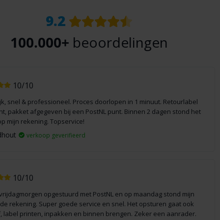
9.2
100.000+
beoordelingen
10/10
jk, snel & professioneel. Proces doorlopen in 1 minuut. Retourlabel
int, pakket afgegeven bij een PostNL punt. Binnen 2 dagen stond het
op mijn rekening. Topservice!
dhout
verkoop geverifieerd
10/10
vrijdagmorgen opgestuurd met PostNL en op maandag stond mijn
 de rekening. Super goede service en snel. Het opsturen gaat ook
f, label printen, inpakken en binnen brengen. Zeker een aanrader.