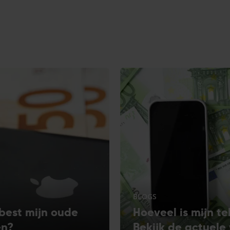
BLOGS
best mijn oude
Hoeveel is mijn t
en?
Bekijk de actuel