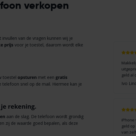
efoon verkopen
invullen van de vragen kunnen wij je
ke prijs
voor je toestel, daarom wordt elke
Makkeli
uitgepr
geld al 
w toestel
opsturen
met een
gratis
Ivo Lin
e telefoon snel op de mail. Hiermee kan je
 je rekening.
ten
aan de slag. De telefoon wordt grondig
iPhone 
nen zij de waarde goed bepalen, als deze
geld op
van zel