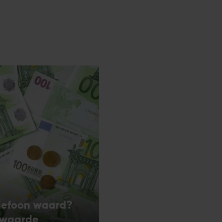
elefoon waard?
e waarde