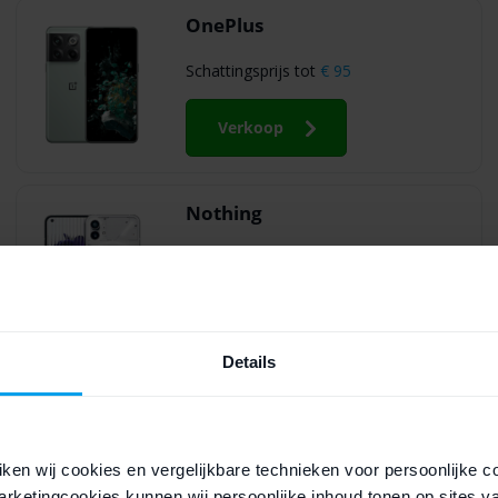
OnePlus
Schattingsprijs tot
€ 95
Verkoop
Nothing
Schattingsprijs tot
€ 100
Verkoop
Details
ken wij cookies en vergelijkbare technieken voor persoonlijke c
efoon verkopen bij Fixje
rketingcookies kunnen wij persoonlijke inhoud tonen op sites v