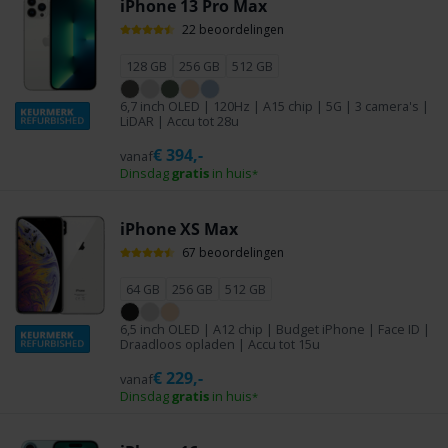
iPhone 13 Pro Max
22 beoordelingen
128 GB
256 GB
512 GB
6,7 inch OLED | 120Hz | A15 chip | 5G | 3 camera's |
LiDAR | Accu tot 28u
€
394,-
vanaf
Dinsdag
gratis
in huis
*
iPhone XS Max
67 beoordelingen
64 GB
256 GB
512 GB
6,5 inch OLED | A12 chip | Budget iPhone | Face ID |
Draadloos opladen | Accu tot 15u
€
229,-
vanaf
Dinsdag
gratis
in huis
*