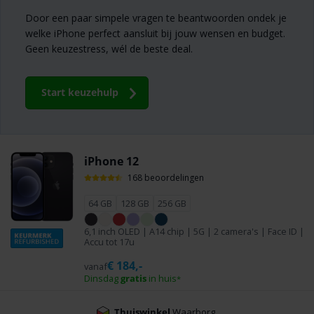
Door een paar simpele vragen te beantwoorden ondek je
welke iPhone perfect aansluit bij jouw wensen en budget.
Geen keuzestress, wél de beste deal.
Start keuzehulp
iPhone 12
168 beoordelingen
64 GB
128 GB
256 GB
6,1 inch OLED | A14 chip | 5G | 2 camera's | Face ID |
Accu tot 17u
€
184,-
vanaf
Dinsdag
gratis
in huis
*
Betaal achteraf met Klarna