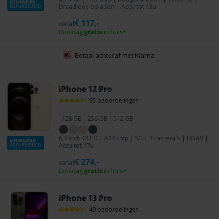
Draadloos opladen | Accu tot 13u
€
117,-
vanaf
Dinsdag
gratis
in huis
*
Officieel
Keurmerk Refurbished
iPhone 12 Pro
95 beoordelingen
128 GB
256 GB
512 GB
6,1 inch OLED | A14 chip | 5G | 3 camera's | LiDAR |
Accu tot 17u
€
274,-
vanaf
Dinsdag
gratis
in huis
*
iPhone 13 Pro
49 beoordelingen