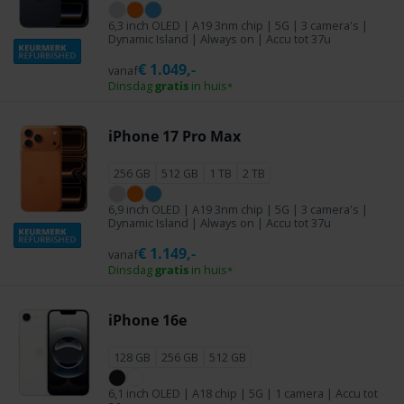
6,3 inch OLED | A19 3nm chip | 5G | 3 camera's |
Dynamic Island | Always on | Accu tot 37u
€
1.049,-
vanaf
Dinsdag
gratis
in huis
*
iPhone 17 Pro Max
256 GB
512 GB
1 TB
2 TB
6,9 inch OLED | A19 3nm chip | 5G | 3 camera's |
Dynamic Island | Always on | Accu tot 37u
€
1.149,-
vanaf
Dinsdag
gratis
in huis
*
iPhone 16e
128 GB
256 GB
512 GB
6,1 inch OLED | A18 chip | 5G | 1 camera | Accu tot