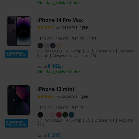
Dinsdag
gratis
in huis
*
iPhone 14 Pro Max
21 beoordelingen
128 GB
256 GB
512 GB
1 TB
6,7 inch OLED | A16 chip | 5G | 3 camera's | Dynamic
Island | Always on | Accu tot 29u
€
462,-
vanaf
Dinsdag
gratis
in huis
*
iPhone 13 mini
75 beoordelingen
128 GB
256 GB
512 GB
5,4 inch OLED | A15 chip | 5G | 2 camera's | Accu tot
17u
€
237,-
vanaf