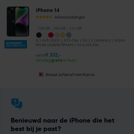
iPhone 14
44 beoordelingen
128 GB
256 GB
512 GB
6,1 inch OLED | A15 chip | 5G | 2 camera's | Action
Mode (stabiel filmen) | Accu tot 20u
€
332,-
vanaf
Dinsdag
gratis
in huis
*
Voor
23:59
besteld, dinsdag
gratis
in huis
*
Benieuwd naar de iPhone die het
best bij je past?