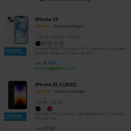
iPhone 15
30 beoordelingen
128 GB
256 GB
512 GB
6,1 inch OLED | A16 chip | 5G | 2 camera's | Dynamic
Island | Always on | Accu tot 20u
€
447,-
vanaf
Dinsdag
gratis
in huis
*
iPhone SE 3 (2022)
106 beoordelingen
64 GB
256 GB
4,7 inch | 5G | A15 chip | Budget iPhone | Touch ID |
Accu tot 15u
€
167,-
vanaf