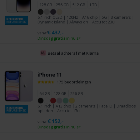
128 GB
256 GB
512 GB
1 TB
6,1 inch OLED | 120Hz | A16 chip | 5G | 3 camera's |
Dynamic Island | Always on | Accu tot 23u
€
437,-
vanaf
Dinsdag
gratis
in huis
*
Voor
23:59
besteld, dinsdag
gratis
in huis
*
iPhone 11
175 beoordelingen
64 GB
128 GB
256 GB
6,1 inch | A13 chip | 2 camera's | Face ID | Draadloos
opladen | Accu tot 17u
€
152,-
vanaf
Dinsdag
gratis
in huis
*