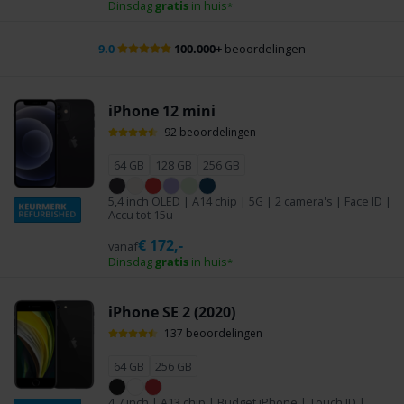
Dinsdag
gratis
in huis
*
Gratis
verzending
iPhone 12 mini
92 beoordelingen
64 GB
128 GB
256 GB
5,4 inch OLED | A14 chip | 5G | 2 camera's | Face ID |
Accu tot 15u
€
172,-
vanaf
Dinsdag
gratis
in huis
*
iPhone SE 2 (2020)
137 beoordelingen
64 GB
256 GB
4,7 inch | A13 chip | Budget iPhone | Touch ID |