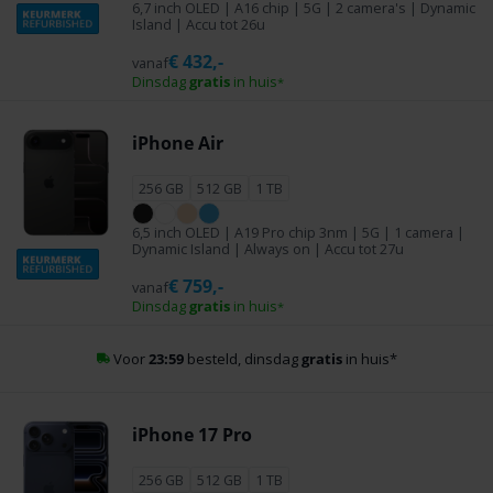
6,7 inch OLED | A16 chip | 5G | 2 camera's | Dynamic
Island | Accu tot 26u
€
432,-
vanaf
Dinsdag
gratis
in huis
*
iPhone Air
256 GB
512 GB
1 TB
6,5 inch OLED | A19 Pro chip 3nm | 5G | 1 camera |
Dynamic Island | Always on | Accu tot 27u
€
759,-
vanaf
Dinsdag
gratis
in huis
*
97% klanttevredenheid
iPhone 17 Pro
256 GB
512 GB
1 TB