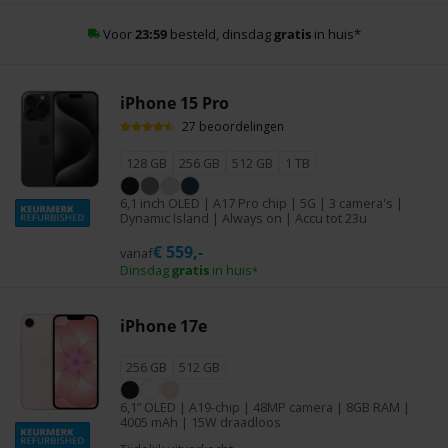
Betaal achteraf met Klarna
iPhone 15 Pro
27 beoordelingen
128 GB
256 GB
512 GB
1 TB
6,1 inch OLED | A17 Pro chip | 5G | 3 camera's |
Dynamic Island | Always on | Accu tot 23u
€
559,-
vanaf
Dinsdag
gratis
in huis
*
iPhone 17e
256 GB
512 GB
6,1” OLED | A19-chip | 48MP camera | 8GB RAM |
4005 mAh | 15W draadloos