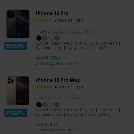
iPhone 16 Pro
9 beoordelingen
128 GB
256 GB
512 GB
1 TB
6,3 inch OLED | A18 Pro chip | 5G | 3 camera's |
Dynamic Island | Always on | Accu tot 27u
€
782,-
vanaf
Dinsdag
gratis
in huis
*
iPhone 16 Pro Max
4 beoordelingen
256 GB
512 GB
1 TB
6,9 inch OLED | A18 Pro chip | 5G | 3 camera's |
Dynamic Island | Always on | Accu tot 29u
€
857,-
vanaf
Dinsdag
gratis
in huis
*