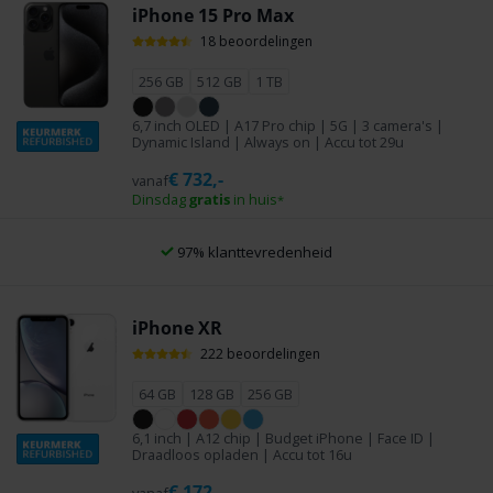
iPhone 15 Pro Max
18 beoordelingen
256 GB
512 GB
1 TB
6,7 inch OLED | A17 Pro chip | 5G | 3 camera's |
Dynamic Island | Always on | Accu tot 29u
€
732,-
vanaf
Dinsdag
gratis
in huis
*
10.282 mensen vinden ons leuk
iPhone XR
222 beoordelingen
64 GB
128 GB
256 GB
6,1 inch | A12 chip | Budget iPhone | Face ID |
Draadloos opladen | Accu tot 16u
€
172,-
vanaf