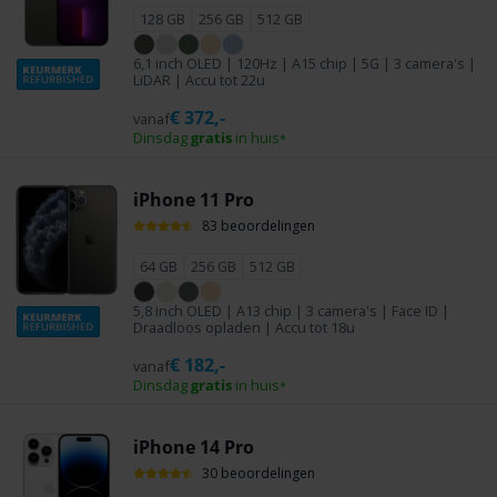
128 GB
256 GB
512 GB
6,1 inch OLED | 120Hz | A15 chip | 5G | 3 camera's |
LiDAR | Accu tot 22u
€
372,-
vanaf
Dinsdag
gratis
in huis
*
iPhone 11 Pro
83 beoordelingen
64 GB
256 GB
512 GB
5,8 inch OLED | A13 chip | 3 camera's | Face ID |
Draadloos opladen | Accu tot 18u
€
182,-
vanaf
Dinsdag
gratis
in huis
*
iPhone 14 Pro
30 beoordelingen