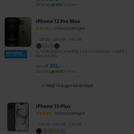
Dinsdag
gratis
in huis
*
iPhone 12 Pro Max
24 beoordelingen
128 GB
256 GB
512 GB
6,7 inch OLED | A14 chip | 5G | 3 camera's | LiDAR |
Accu tot 20u
€
302,-
vanaf
Dinsdag
gratis
in huis
*
Betaal achteraf met Klarna
iPhone 15 Plus
16 beoordelingen
128 GB
256 GB
512 GB