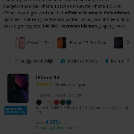
budgetvriendelijke iPhone 12 tot de nieuwste iPhone 17. Elke
iPhone wordt geleverd met het
officiële Keurmerk Refurbished
,
optioneel met een gloednieuwe batterij, en is gecontroleerd door
onze eigen experts.
100.000+ tevreden klanten
gingen je voor.
iPhone 17e
iPhone 17 Pro Max
iPho
Budgetvriendelijk
Beste camera's
Klein scher
iPhone 13
98 beoordelingen
128 GB
256 GB
512 GB
6,1 inch OLED | A15 chip | 5G | 2 camera's | Accu tot
19u
€
297,-
vanaf
Dinsdag
gratis
in huis
*