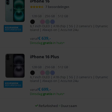
iPhone 16
7 beoordelingen
128 GB
256 GB
512 GB
6,1 inch OLED | A18 chip | 5G | 2 camera's | Dynamic
Island | Always on | Accu tot 24u
€
639,-
vanaf
Dinsdag
gratis
in huis
*
iPhone 16 Plus
128 GB
256 GB
512 GB
6,7 inch OLED | A18 chip | 5G | 2 camera's | Dynamic
Island | Always on | Accu tot 24u
€
699,-
vanaf
Dinsdag
gratis
in huis
*
Altijd een simlockvrij toestel