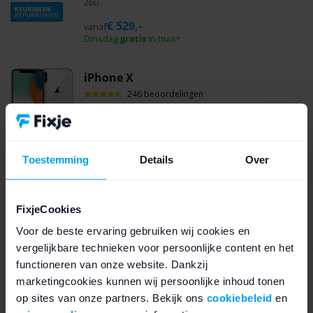
26u
€
529,-
vanaf
Dinsdag
gratis
in huis
*
iPhone X
246 beoordelingen
64 GB
256 GB
5,8 inch OLED | A11 chip | Budget iPhone | Face ID |
Draadloos opladen | Accu tot 13u
Toestemming
Details
Over
€
209,-
vanaf
Dinsdag
gratis
in huis
*
FixjeCookies
Altijd 14 dagen bedenktijd
Voor de beste ervaring gebruiken wij cookies en
vergelijkbare technieken voor persoonlijke content en het
functioneren van onze website. Dankzij
iPhone 11 Pro Max
marketingcookies kunnen wij persoonlijke inhoud tonen
39 beoordelingen
op sites van onze partners. Bekijk ons
cookiebeleid
en