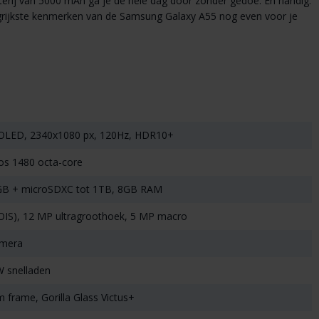
rij van 5000 mAh ga je de hele dag door zonder gedoe. En handig:
langrijkste kenmerken van de Samsung Galaxy A55 nog even voor je
OLED, 2340x1080 px, 120Hz, HDR10+
s 1480 octa-core
GB + microSDXC tot 1TB, 8GB RAM
OIS), 12 MP ultragroothoek, 5 MP macro
amera
 snelladen
m frame, Gorilla Glass Victus+