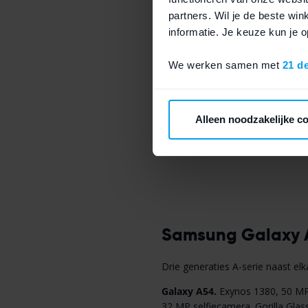
partners. Wil je de beste wi
informatie. Je keuze kun je
We werken samen met
21 d
Meer dan
100.0
Alleen noodzakelijke c
Samsung Galaxy A
Drie generaties A-serie naast elk
Galaxy A54.
Exynos 1380, 50 MP
32 MP selfiecamera. Gorilla Glas