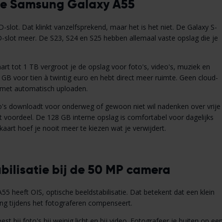
 de Samsung Galaxy A55
slot. Dat klinkt vanzelfsprekend, maar het is het niet. De Galaxy S-
D-slot meer. De S23, S24 en S25 hebben allemaal vaste opslag die je
t tot 1 TB vergroot je de opslag voor foto's, video's, muziek en
 GB voor tien à twintig euro en hebt direct meer ruimte. Geen cloud-
met automatisch uploaden.
eo's downloadt voor onderweg of gewoon niet wil nadenken over vrije
t voordeel. De 128 GB interne opslag is comfortabel voor dagelijks
art hoef je nooit meer te kiezen wat je verwijdert.
bilisatie bij de 50 MP camera
heeft OIS, optische beeldstabilisatie. Dat betekent dat een klein
ling tijdens het fotograferen compenseert.
est bij foto's bij weinig licht en bij video. Fotografeer je buiten op ee