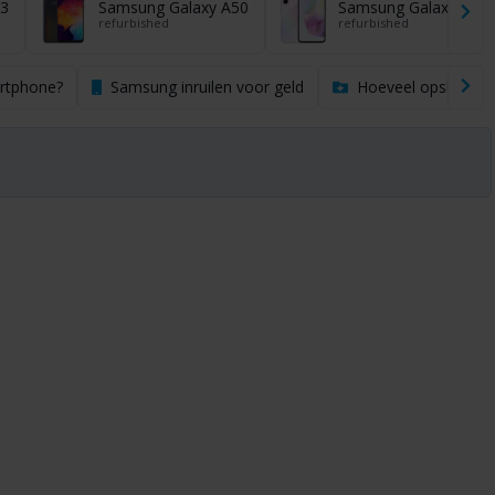
3
Samsung Galaxy A50
Samsung Galaxy A35
refurbished
refurbished
artphone?
Samsung inruilen voor geld
Hoeveel opslag heb