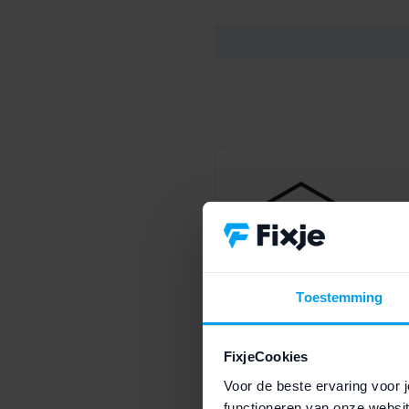
Thuiswinkel Waarbor
Toestemming
Bij Fixje shop je altijd veili
Waarborg.
FixjeCookies
Voor de beste ervaring voor j
functioneren van onze websit