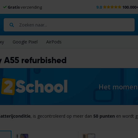
Gratis
verzending
9.0
100.000
Zoeken
xy
Google Pixel
AirPods
 A55 refurbished
Het moment 
atterijconditie
, is gecontroleerd op meer dan
50 punten
en wordt g