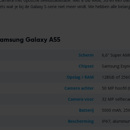
era met optische beeldstabilisatie. Met 8 GB RAM, 5G en een batte
ets wat je bij de Galaxy S-serie niet meer vindt. We hebben alle be
 Samsung Galaxy A55
Scherm
6,6" Super AM
Chipset
Samsung Exyno
Opslag / RAM
128GB of 256
Camera achter
50 MP hoofd (
Camera voor
32 MP selfiec
Batterij
5000 mAh, 25W
Bescherming
IP67, aluminiu