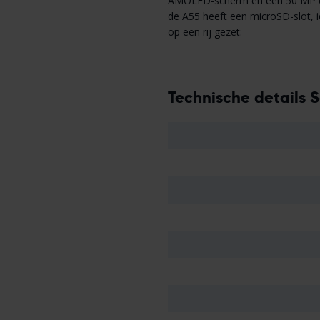
AMOLED-scherm en een 50 MP cam
de A55 heeft een microSD-slot, i
op een rij gezet:
Technische details