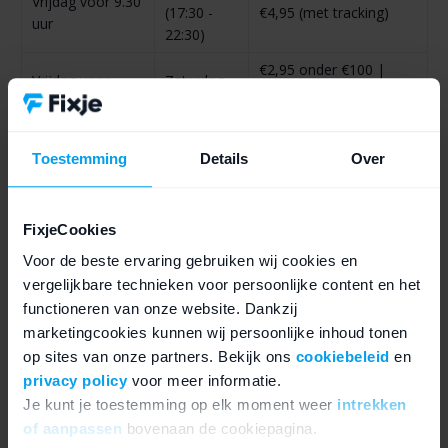
Vrijdag voor 9.30
(17:30 -
€4,95 (met tracking)
uur
22:30)
€2,95 onder €100 |
Vrijdag voor
Zaterdag
Gratis boven €100 (met
17.30 uur
(overdag)
Track en Trace)
Maandag
Toestemming
Details
Over
Vrijdag voor
(17:30 -
€4,95 (met tracking)
23.59 uur
22:30)
Maandag
FixjeCookies
Zaterdag voor
(17:30 -
€4,95 (met tracking)
9.30 uur
Voor de beste ervaring gebruiken wij cookies en
22:30)
vergelijkbare technieken voor persoonlijke content en het
€2,95 onder €100 |
functioneren van onze website. Dankzij
Zaterdag voor
Dinsdag
Gratis boven €100 (met
marketingcookies kunnen wij persoonlijke inhoud tonen
17.30 uur
(overdag)
Track en Trace)
op sites van onze partners. Bekijk ons
cookiebeleid
en
privacy policy
voor meer informatie.
Maandag
Zaterdag voor
Je kunt je toestemming op elk moment weer
intrekken
(17:30 -
€4,95 (met tracking)
23.59 uur
22:30)
of aanpassen
bovenaan de cookiepagina.