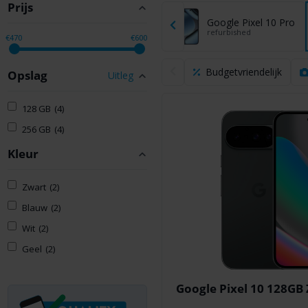
Prijs
Google Pixel 10 Pro XL
Google Pixel 10 Pro
refurbished
refurbished
€470
€600
Budgetvriendelijk
Opslag
Uitleg
128 GB
(4)
256 GB
(4)
Kleur
Zwart
(2)
Blauw
(2)
Wit
(2)
Geel
(2)
Google Pixel 10 128GB