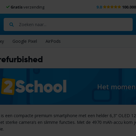
Gratis
verzending
9.0
100.00
Zoeken
xy
Google Pixel
AirPods
refurbished
Het moment 
is een compacte premium smartphone met een helder 6,3” OLED 120H
 met sterke camera’s en slimme functies. Met de 4970 mAh-accu kom j
ie.