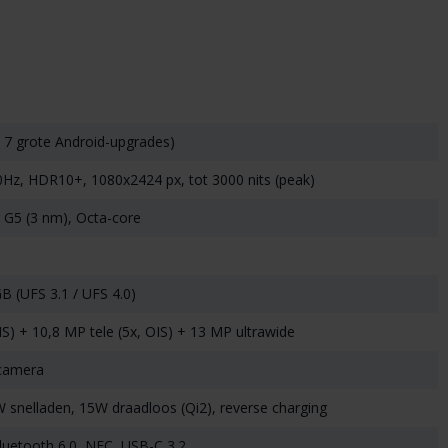
t 7 grote Android-upgrades)
Hz, HDR10+, 1080x2424 px, tot 3000 nits (peak)
 G5 (3 nm), Octa-core
B (UFS 3.1 / UFS 4.0)
S) + 10,8 MP tele (5x, OIS) + 13 MP ultrawide
ecamera
snelladen, 15W draadloos (Qi2), reverse charging
Bluetooth 6.0, NFC, USB-C 3.2