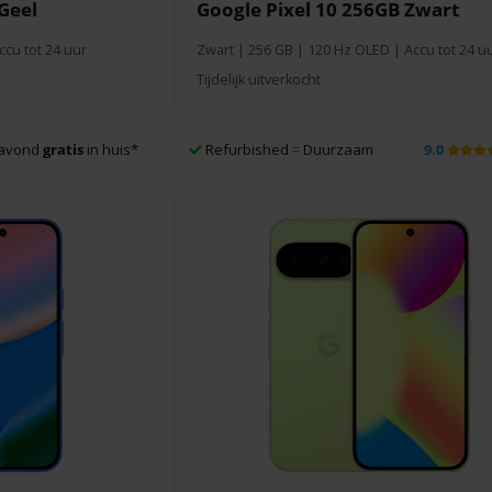
Geel
Google Pixel 10 256GB Zwart
cu tot 24 uur
Zwart
|
256 GB
| 120 Hz OLED | Accu tot 24 u
Tijdelijk uitverkocht
navond
gratis
in huis
*
Refurbished
=
Duurzaam
9.0