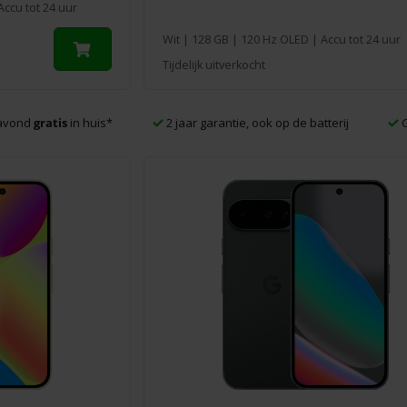
ccu tot 24 uur
Wit
|
128 GB
| 120 Hz OLED | Accu tot 24 uur
Tijdelijk uitverkocht
navond
gratis
in huis
*
2 jaar garantie, ook op de batterij
G