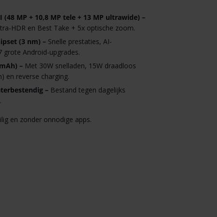
 (48 MP + 10,8 MP tele + 13 MP ultrawide) –
, Ultra-HDR en Best Take + 5x optische zoom.
ipset (3 nm) –
Snelle prestaties, AI-
 7 grote Android-upgrades.
 mAh) –
Met 30W snelladen, 15W draadloos
) en reverse charging.
aterbestendig –
Bestand tegen dagelijks
.
ilig en zonder onnodige apps.