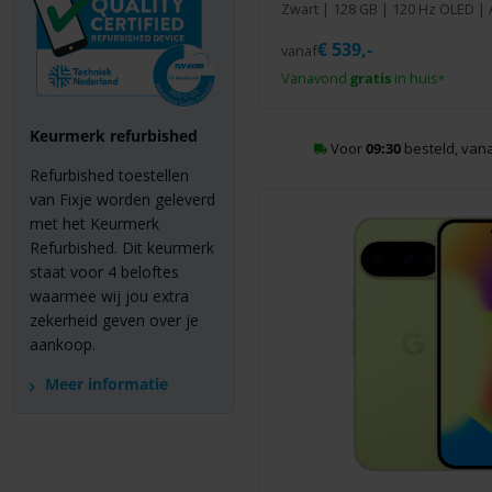
Zwart
|
128 GB
| 120 Hz OLED | A
€
539,-
vanaf
Vanavond
gratis
in huis
*
Keurmerk refurbished
Voor
09:30
besteld, va
Refurbished toestellen
van Fixje worden geleverd
met het Keurmerk
Refurbished. Dit keurmerk
staat voor 4 beloftes
waarmee wij jou extra
zekerheid geven over je
aankoop.
Meer informatie