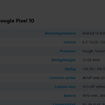
oogle Pixel 10
Besturingssysteem
Android 16 (to
Scherm
6,3" OLED, 120
Processor
Google Tensor
Werkgeheugen
12 GB RAM
Opslag
128 GB / 256 G
Camera’s achter
48 MP wide (OI
Camera voor
10,5 MP selfi
Batterij
4970 mAh, 30W 
Connectiviteit
5G, Wi-Fi 6E, 