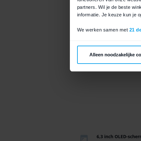
Bij Fixje krijg je een simlockvri
partners. Wil je de beste wi
starten op 100%? Kies bij aankoo
informatie. Je keuze kun je
Bestel op een werkdag voor 23:59
We werken samen met
21 d
Google Pixel 10 k
Alleen noodzakelijke c
Ontdek hier de belangrijkste ke
6,3 inch OLED-scher