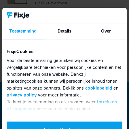
Tijdelijk uitverkocht
Samsung Galaxy S21 FE 5G 256GB Wit
Toestemming
Details
Over
6,7 inch
|
Wit
|
256 GB
| Dynamic AMOLED 2X | 120Hz
| 3 camera's | 4500mAh
Tijdelijk uitverkocht
FixjeCookies
Voor de beste ervaring gebruiken wij cookies en
vergelijkbare technieken voor persoonlijke content en het
Altijd 14 dagen bedenktijd
functioneren van onze website. Dankzij
marketingcookies kunnen wij persoonlijke inhoud tonen
op sites van onze partners. Bekijk ons
cookiebeleid
en
privacy policy
voor meer informatie.
Je kunt je toestemming op elk moment weer
intrekken
of aanpassen
bovenaan de cookiepagina.
We werken samen met
21 derden
die uw gegevens