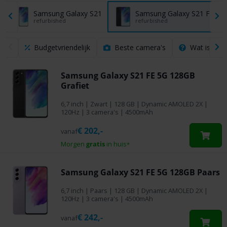
Samsung Galaxy S21
Samsung Galaxy S21 FE
refurbished
refurbished
Budgetvriendelijk
Beste camera's
Wat is een
Samsung Galaxy S21 FE 5G 128GB
Grafiet
6,7 inch
|
Zwart
|
128 GB
| Dynamic AMOLED 2X |
120Hz | 3 camera's | 4500mAh
€
202,-
vanaf
Morgen
gratis
in huis
*
Samsung Galaxy S21 FE 5G 128GB Paars
6,7 inch
|
Paars
|
128 GB
| Dynamic AMOLED 2X |
120Hz | 3 camera's | 4500mAh
€
242,-
vanaf