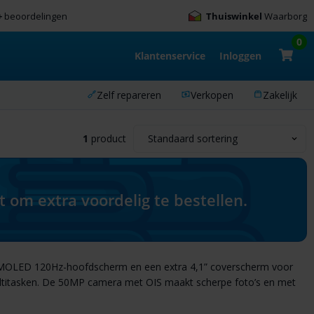
+
beoordelingen
Thuiswinkel
Waarborg
0
Klantenservice
Inloggen
Zelf repareren
Verkopen
Zakelijk
1
product
om extra voordelig te bestellen.
MOLED 120Hz-hoofdscherm en een extra 4,1” coverscherm voor
ultitasken. De 50MP camera met OIS maakt scherpe foto’s en met