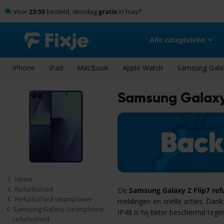
Voor
23:59
besteld, dinsdag
gratis
in huis
*
Alle categorieën
iPhone
iPad
MacBook
Apple Watch
Samsung Gala
Samsung Galaxy 
Home
Refurbished
De
Samsung Galaxy Z Flip7 ref
Refurbished smartphone
meldingen en snelle acties. Dan
Samsung Galaxy Smartphone
IP48 is hij beter beschermd tegen 
refurbished