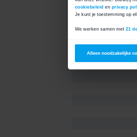
verbeterde afdichting.
cookiebeleid
en
privacy pol
Je kunt je toestemming op 
We werken samen met
21 d
Alleen noodzakelijke c
Technische details 