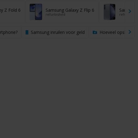
y Z Fold 6
Samsung Galaxy Z Flip 6
Samsung 
refurbished
refurbishe
artphone?
Samsung inruilen voor geld
Hoeveel opslag heb