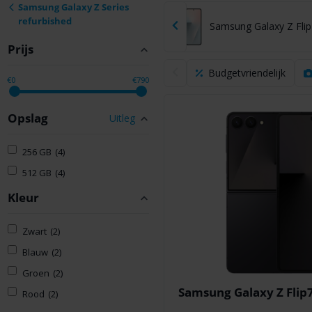
Samsung Galaxy Z Series
refurbished
Samsung Galaxy Z Fold 7
Samsung Galaxy Z Flip
Prijs
Budgetvriendelijk
€0
€790
Opslag
Uitleg
256 GB
(4)
512 GB
(4)
Kleur
Zwart
(2)
Blauw
(2)
Groen
(2)
Samsung Galaxy Z Flip
Rood
(2)