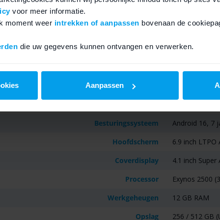
icy
voor meer informatie.
elk moment weer
intrekken of aanpassen
bovenaan de cookiepag
erden
die uw gegevens kunnen ontvangen en verwerken.
ookies
Aanpassen
A
Samsung Galaxy Z Flip7
Besturingssysteem
Android 16, 7 
Hoofdscherm
6.9 inch LTPO
Coverdisplay
4.1 inch Super
Processor
Exynos 2500 (3
Werkgeheugen
12 GB RAM
Opslag
256 / 512 GB (