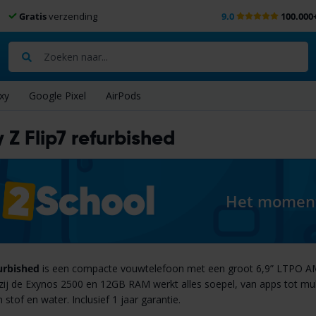
Gratis
verzending
9.0
100.000
Zoeken
xy
Google Pixel
AirPods
Z Flip7 refurbished
Het moment 
urbished
is een compacte vouwtelefoon met een groot 6,9” LTPO A
kzij de Exynos 2500 en 12GB RAM werkt alles soepel, van apps tot m
stof en water. Inclusief 1 jaar garantie.