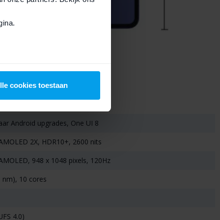
ina.
lle cookies toestaan
jaar Android upgrades, One UI 8
 AMOLED 2X, HDR10+, 2600 nits
 AMOLED, 948 x 1048 pixels, 120Hz
 nm), 10 cores
UFS 4.0)