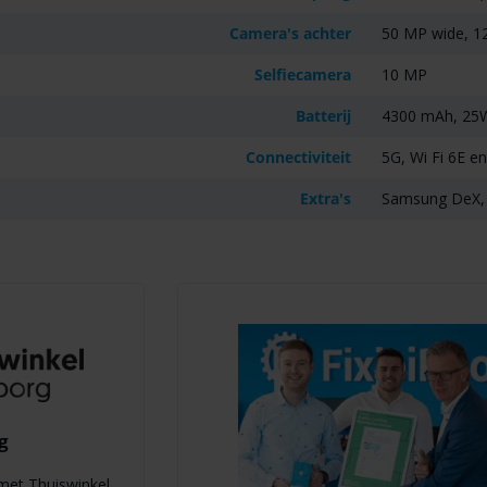
Camera's achter
50 MP wide, 1
Selfiecamera
10 MP
Batterij
4300 mAh, 25W 
Connectiviteit
5G, Wi Fi 6E e
Extra's
Samsung DeX, 
g
g met Thuiswinkel