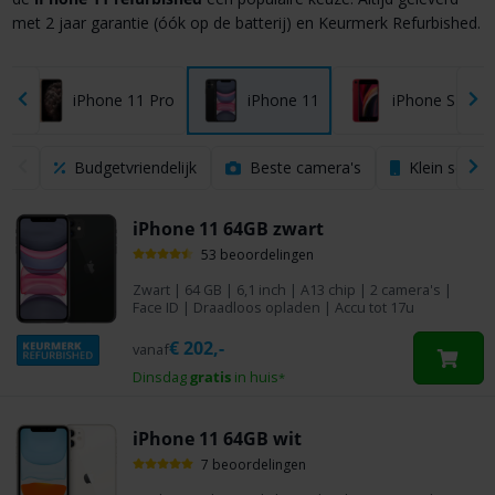
met 2 jaar garantie (óók op de batterij) en Keurmerk Refurbished.
iPhone 11 Pro
iPhone 11
iPhone SE 20
Budgetvriendelijk
Beste camera's
Klein scher
iPhone 11 64GB zwart
53 beoordelingen
Zwart
|
64 GB
| 6,1 inch | A13 chip | 2 camera's |
Face ID | Draadloos opladen | Accu tot 17u
€
202,-
vanaf
Dinsdag
gratis
in huis
*
iPhone 11 64GB wit
7 beoordelingen