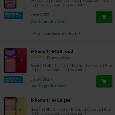
Wit
|
64 GB
| 6,1 inch | A13 chip | 2 camera's | Face
ID | Draadloos opladen | Accu tot 17u
€
222,-
vanaf
Dinsdag
gratis
in huis
*
Gratis accessoires t.w.v. €26+
iPhone 11 64GB rood
9 beoordelingen
Rood
|
64 GB
| 6,1 inch | A13 chip | 2 camera's | Face
ID | Draadloos opladen | Accu tot 17u
€
202,-
vanaf
Dinsdag
gratis
in huis
*
iPhone 11 64GB geel
Geel
|
64 GB
| 6,1 inch | A13 chip | 2 camera's | Face
ID | Draadloos opladen | Accu tot 17u