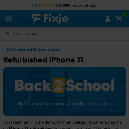
9.0
100.000+
beoordelingen
0
Zoeken
Refurbished iPhone kopen
Refurbished iPhone 11
Het moment om extra voordelig te bestellen.
Een krachtige chip, helder scherm en veelzijdige camera maken
de
iPhone 11 refurbished
een populaire keuze. Altijd geleverd