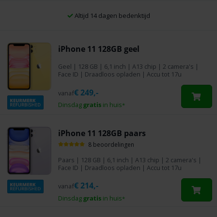
Altijd 14 dagen bedenktijd
iPhone 11 128GB geel
Geel
|
128 GB
| 6,1 inch | A13 chip | 2 camera's |
Face ID | Draadloos opladen | Accu tot 17u
€
249,-
vanaf
Dinsdag
gratis
in huis
*
iPhone 11 128GB paars
8 beoordelingen
Paars
|
128 GB
| 6,1 inch | A13 chip | 2 camera's |
Face ID | Draadloos opladen | Accu tot 17u
€
214,-
vanaf
Dinsdag
gratis
in huis
*