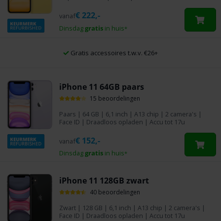
€
222,-
vanaf
Dinsdag
gratis
in huis
*
Gratis accessoires t.w.v. €26+
iPhone 11 64GB paars
15 beoordelingen
Paars
|
64 GB
| 6,1 inch | A13 chip | 2 camera's |
Face ID | Draadloos opladen | Accu tot 17u
€
152,-
vanaf
Dinsdag
gratis
in huis
*
iPhone 11 128GB zwart
40 beoordelingen
Zwart
|
128 GB
| 6,1 inch | A13 chip | 2 camera's |
Face ID | Draadloos opladen | Accu tot 17u