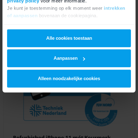
privacy policy
voor meer informatie.
Kleuren
Paars en Rood
Je kunt je toestemming op elk moment weer
intrekken
of aanpassen
bovenaan de cookiepagina.
150,9mm x 75,7mm x 8,3
Afmetingen (lxbxh)
mm
We werken samen met
21 derden
die uw gegevens
kunnen ontvangen en verwerken.
Alle cookies toestaan
Aanpassen
Alleen noodzakelijke cookies
Refurbished iPhone 11 mét Keurmerk