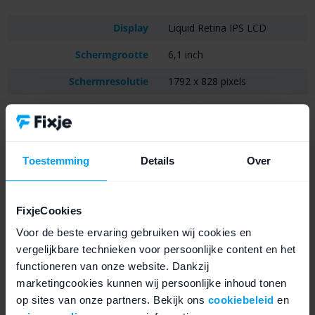
Display
Liquid Retina IPS LCD
Schermgrootte
6,1 inch
Schermresolutie
1792 x 828 pixels
Achtercamera
Dubbele 12MP camera's
Groothoeklens en
Type achtercamera's
Ultragroothoeklens
Toestemming
Details
Over
Voorcamera
12MP camera
Batterijcapaciteit
3110mAh
FixjeCookies
Batterijduur
Accu tot 17 uur
Voor de beste ervaring gebruiken wij cookies en
vergelijkbare technieken voor persoonlijke content en het
Processor (Chipset)
Apple A13 Bionic
functioneren van onze website. Dankzij
Opslag
64GB, 128GB en 256GB
marketingcookies kunnen wij persoonlijke inhoud tonen
op sites van onze partners. Bekijk ons
cookiebeleid
en
Zwart, Wit, Groen, Geel,