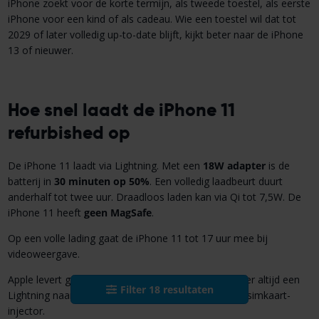
iPhone zoekt voor de korte termijn, als tweede toestel, als eerste
iPhone voor een kind of als cadeau. Wie een toestel wil dat tot
2029 of later volledig up-to-date blijft, kijkt beter naar de iPhone
13 of nieuwer.
Hoe snel laadt de iPhone 11
refurbished op
De iPhone 11 laadt via Lightning. Met een
18W adapter
is de
batterij in
30 minuten op 50%
. Een volledig laadbeurt duurt
anderhalf tot twee uur. Draadloos laden kan via Qi tot 7,5W. De
iPhone 11 heeft
geen MagSafe
.
Op een volle lading gaat de iPhone 11 tot 17 uur mee bij
videoweergave.
Apple levert geen lader mee in de doos. Bij Fixje zit er altijd een
Filter
18
resultaten
Lightning naar USB-C laadkabel bij, samen met een simkaart-
injector.