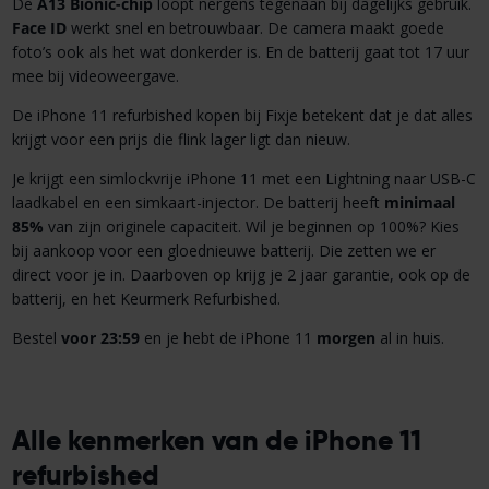
De
A13 Bionic-chip
loopt nergens tegenaan bij dagelijks gebruik.
Face ID
werkt snel en betrouwbaar. De camera maakt goede
foto’s ook als het wat donkerder is. En de batterij gaat tot 17 uur
mee bij videoweergave.
De iPhone 11 refurbished kopen bij Fixje betekent dat je dat alles
krijgt voor een prijs die flink lager ligt dan nieuw.
Je krijgt een simlockvrije iPhone 11 met een Lightning naar USB-C
laadkabel en een simkaart-injector. De batterij heeft
minimaal
85%
van zijn originele capaciteit. Wil je beginnen op 100%? Kies
bij aankoop voor een gloednieuwe batterij. Die zetten we er
direct voor je in. Daarboven op krijg je 2 jaar garantie, ook op de
batterij, en het Keurmerk Refurbished.
Bestel
voor 23:59
en je hebt de iPhone 11
morgen
al in huis.
Alle kenmerken van de iPhone 11
refurbished