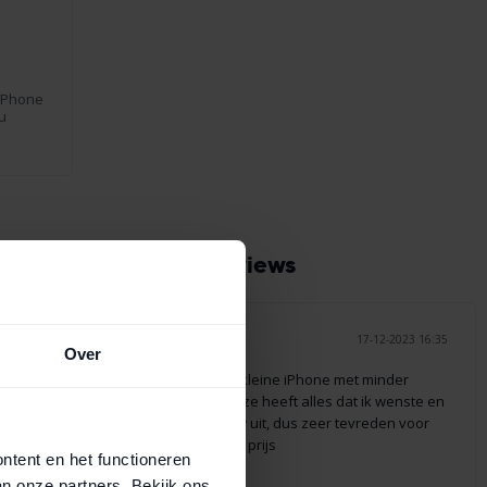
 iPhone
u
et een 9,4 uit 132 reviews
24 19:27
9/10
17-12-2023 16:35
Over
Had hiervoor een kleine iPhone met minder
mogelijkheden, deze heeft alles dat ik wenste en
hij ziet er als nieuw uit, dus zeer tevreden voor
een aantrekkelijke prijs
ontent en het functioneren
prijs/prestatie
an onze partners. Bekijk ons