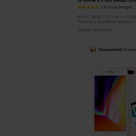
14 beoordelingen
Rood
|
64 GB
| 5,5 inch | A11 c
Touch ID | Draadloos opladen | 
Tijdelijk uitverkocht
Thuiswinkel
Waarb