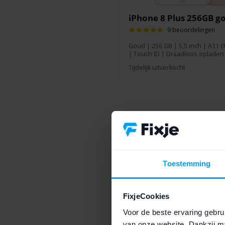
iPhone 8 Plus 256GB g
9 beoordelingen
Goud
|
256 GB
| 5,5 inch | A11 
| Touch ID | Draadloos opladen 
Tijdelijk uitverkocht
Klanten beoordelen 
28-01-2023 14:42
10/10
Toestemming
s gewoon goed op een voelbaar
Goed toestel helder schet
display. Accu was geheel leeg
Geen minpunten
uurde het toch wel even
FixjeCookies
Geen
 tot leven kwam. Verder is het
Voor de beste ervaring gebrui
e instellingen ect vanaf de
Berend
aankoop geverifieer
van onze website. Dankzij ma