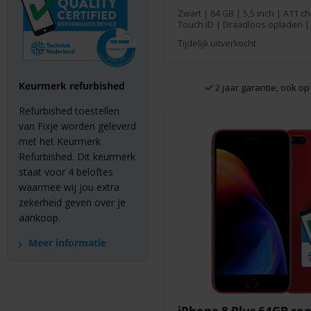
Zwart
|
64 GB
| 5,5 inch | A11 c
Touch ID | Draadloos opladen | 
Tijdelijk uitverkocht
Keurmerk refurbished
2 jaar garantie, ook op 
Refurbished toestellen
van Fixje worden geleverd
met het Keurmerk
Refurbished. Dit keurmerk
staat voor 4 beloftes
waarmee wij jou extra
zekerheid geven over je
aankoop.
Meer informatie
iPhone 8 Plus 64GB ro