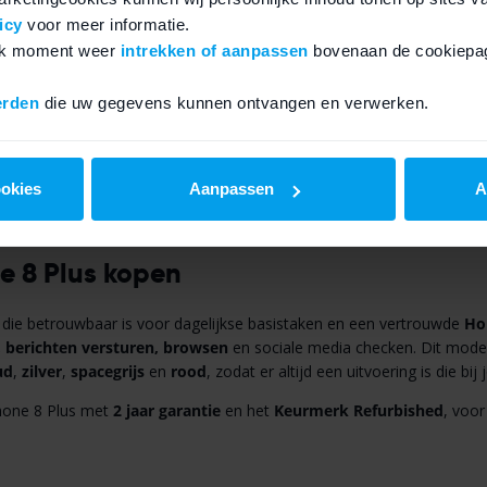
icy
voor meer informatie.
elk moment weer
intrekken of aanpassen
bovenaan de cookiepag
erden
die uw gegevens kunnen ontvangen en verwerken.
ookies
Aanpassen
A
e 8 Plus kopen
die betrouwbaar is voor dagelijkse basistaken en een vertrouwde
Ho
, berichten versturen, browsen
en sociale media checken. Dit mode
ud
,
zilver
,
spacegrijs
en
rood
, zodat er altijd een uitvoering is die bij 
iPhone 8 Plus met
2 jaar garantie
en het
Keurmerk Refurbished
, voor