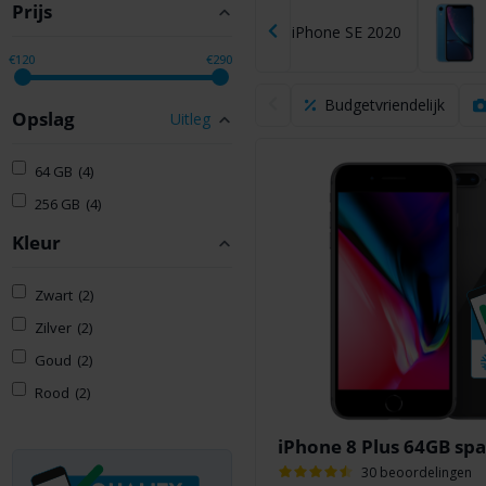
Prijs
11 Pro
iPhone 11
iPhone SE 2020
€120
€290
Budgetvriendelijk
Opslag
Uitleg
64 GB
(4)
256 GB
(4)
Kleur
Zwart
(2)
Zilver
(2)
Goud
(2)
Rood
(2)
iPhone 8 Plus 64GB spa
30 beoordelingen