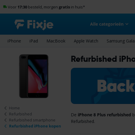
Voor
17:30
besteld, morgen
gratis
in huis
*
Alle categorieën
iPhone
iPad
MacBook
Apple Watch
Samsung Gala
Refurbished iPho
Home
Refurbished
De
iPhone 8 Plus refurbished
bi
Refurbished smartphone
Refurbished.
Refurbished iPhone kopen