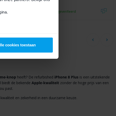
geen
Albert
aankoop geverifieerd
ina.
lle cookies toestaan
me-knop
heeft? De refurbished
iPhone 8 Plus
is een uitstekende
l biedt de bekende
Apple-kwaliteit
zonder de hoge prijs van een
jou past.
 kwaliteit en zekerheid in een duurzame keuze.