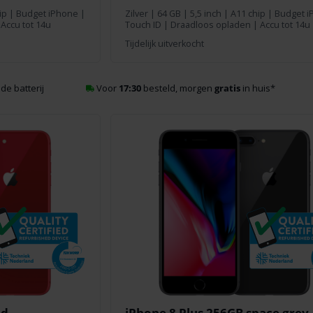
hip | Budget iPhone |
Zilver
|
64 GB
| 5,5 inch | A11 chip | Budget 
Accu tot 14u
Touch ID | Draadloos opladen | Accu tot 14u
Tijdelijk uitverkocht
de batterij
Voor
17:30
besteld, morgen
gratis
in huis
*
od
iPhone 8 Plus 256GB space grey