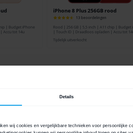
oud
iPhone 8 Plus 256GB rood
13 beoordelingen
chip | Budget iPhone
Rood
|
256 GB
| 5,5 inch | A11 chip | Budget
| Accu tot 14u
| Touch ID | Draadloos opladen | Accu tot 14
Tijdelijk uitverkocht
onze refurbished iPhone 8 Plus gemiddeld m
17-01-2024 17:41
10/10
08-01-20
Details
Mooie telefoon
Snelle levering
Niet opgemerkt
ken wij cookies en vergelijkbare technieken voor persoonlijke c
RIET
d
aankoop geverifieerd
rketingcookies kunnen wij persoonlijke inhoud tonen op sites v