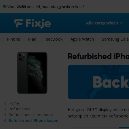
Voor
23:59
besteld, maandag
gratis
in huis
*
Alle categorieën
iPhone
iPad
MacBook
Apple Watch
Samsung Gala
Refurbished iPh
Home
Refurbished
Het grote OLED display en de d
Refurbished smartphone
batterij) en Keurmerk Refurbishe
Refurbished iPhone kopen