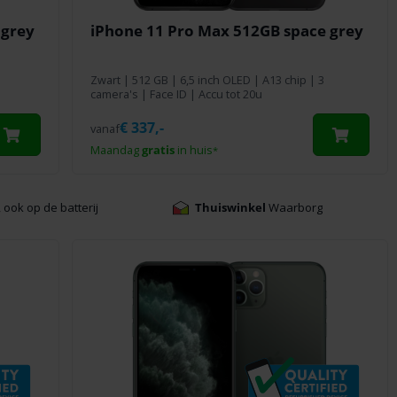
 grey
iPhone 11 Pro Max 512GB space grey
Zwart
|
512 GB
| 6,5 inch OLED | A13 chip | 3
camera's | Face ID | Accu tot 20u
€
337,-
vanaf
Maandag
gratis
in huis
*
, ook op de batterij
Thuiswinkel
Waarborg