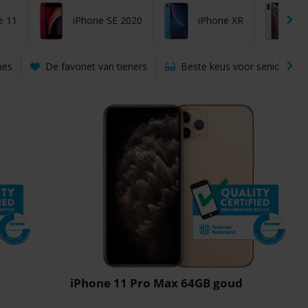
e 11
iPhone SE 2020
iPhone XR
i
nes
De favoriet van tieners
Beste keus voor senioren
iPhone 11 Pro Max 64GB goud