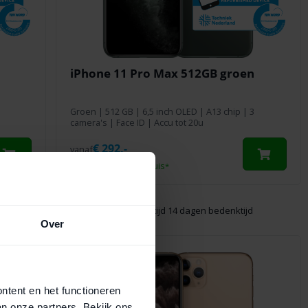
iPhone 11 Pro Max 512GB groen
Groen
|
512 GB
| 6,5 inch OLED | A13 chip | 3
camera's | Face ID | Accu tot 20u
€
292,-
vanaf
Maandag
gratis
in huis
*
merk Refurbished
Altijd 14 dagen bedenktijd
Over
ontent en het functioneren
an onze partners. Bekijk ons