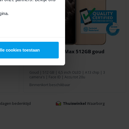
ina.
lle cookies toestaan
iPhone 11 Pro Max 512GB goud
Goud
|
512 GB
| 6,5 inch OLED | A13 chip | 3
camera's | Face ID | Accu tot 20u
Binnenkort beschikbaar
4 dagen bedenktijd
Thuiswinkel
Waarborg