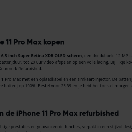
e 11 Pro Max kopen
n
6,5 inch Super Retina XDR OLED-scherm
, een driedubbele 12 MP 
atterijduur, tot 20 uur video afspelen op een volle lading. Bij Fixje ko
 Keurmerk Refurbished.
 11 Pro Max met een oplaadkabel en een simkaart-injector. De batterij h
atterij op 100%. Bestel voor 23:59 en je hebt het toestel morgen al
n de iPhone 11 Pro Max refurbished
ige prestaties en geavanceerde functies, verpakt in een stijlvol desig