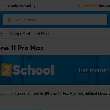
Gratis
verzending
9.0
100.000
Zoeken
xy
Google Pixel
AirPods
one 11 Pro Max
Het moment 
riedubbele camera maken de
iPhone 11 Pro Max refurbished
ideaal v
d.