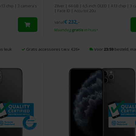
A13 chip | 3 camera's
Zilver
|
64 GB
| 6,5 inch OLED | A13 chip | 3 
| Face ID | Accu tot 20u
€
232,-
vanaf
Maandag
gratis
in huis
*
s leuk
Gratis accessoires t.w.v. €26+
Voor
23:59
besteld, m