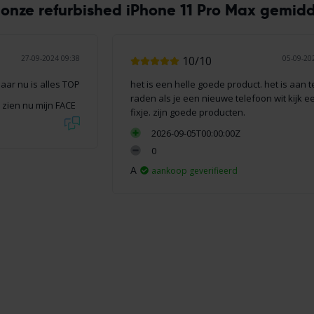
onze refurbished iPhone 11 Pro Max gemidde
27-09-2024 09:38
10/10
05-09-20
ar nu is alles TOP
het is een helle goede product. het is aan t
raden als je een nieuwe telefoon wit kijk e
 zien nu mijn FACE
fixje. zijn goede producten.
2026-09-05T00:00:00Z
0
A
aankoop geverifieerd