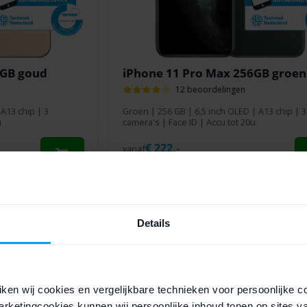
6GB goud
iPhone 11 Pro Max 256GB groen
12 beoordelingen
 A13 chip | 3
Groen
|
256 GB
| 6,5 inch OLED | A13 chip | 3
u
camera's | Face ID | Accu tot 20u
€
222,-
vanaf
Maandag
gratis
in huis
*
org
Refurbished
=
Duurzaam
Officieel
Keur
Details
ken wij cookies en vergelijkbare technieken voor persoonlijke c
rketingcookies kunnen wij persoonlijke inhoud tonen op sites v