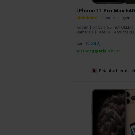
iPhone 11 Pro Max 64
4 beoordelingen
Groen
|
64 GB
| 6,5 inch OLED | 
camera's | Face ID | Accu tot 20
€
242,-
vanaf
Maandag
gratis
in huis
*
Betaal achteraf met