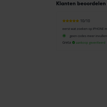
Klanten beoordelen 
27-08-2022 22:51
10/10
eerst wat zoeken op IPHONE ma
oed
geen codes meer invullen
terij ipv 100
Greta
aankoop geverifieerd
rifieerd