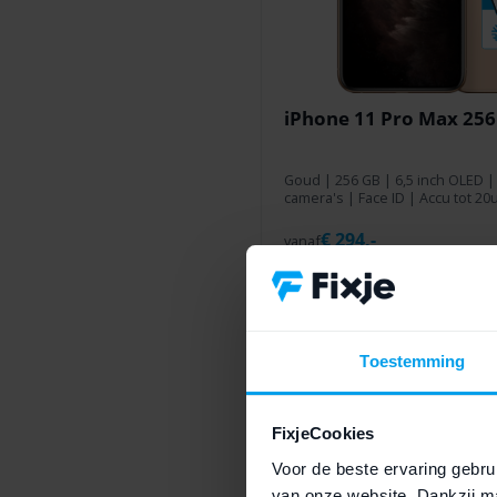
iPhone 11 Pro Max 25
Goud
|
256 GB
| 6,5 inch OLED |
camera's | Face ID | Accu tot 20
€
294,-
vanaf
Maandag
gratis
in huis
*
Thuiswinkel
Waarb
Toestemming
FixjeCookies
Voor de beste ervaring gebrui
van onze website. Dankzij ma