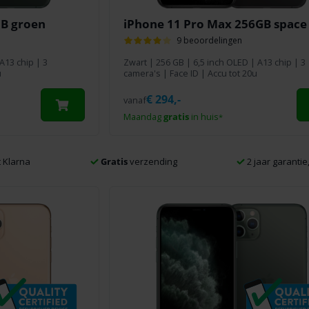
GB groen
iPhone 11 Pro Max 256GB space
9 beoordelingen
A13 chip | 3
Zwart
|
256 GB
| 6,5 inch OLED | A13 chip | 3
u
camera's | Face ID | Accu tot 20u
€
294,-
vanaf
Maandag
gratis
in huis
*
 Klarna
Gratis
verzending
2 jaar garantie