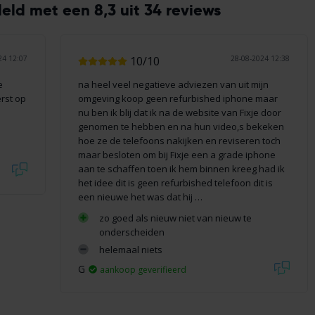
ld met een 8,3 uit 34 reviews
24 12:07
10/10
28-08-2024 12:38
e
na heel veel negatieve adviezen van uit mijn
erst op
omgeving koop geen refurbished iphone maar
nu ben ik blij dat ik na de website van Fixje door
genomen te hebben en na hun video,s bekeken
hoe ze de telefoons nakijken en reviseren toch
maar besloten om bij Fixje een a grade iphone
aan te schaffen toen ik hem binnen kreeg had ik
het idee dit is geen refurbished telefoon dit is
een nieuwe het was dat hij …
zo goed als nieuw niet van nieuw te
onderscheiden
helemaal niets
G
aankoop geverifieerd