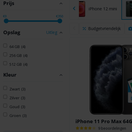
Prijs
hone 12 Pro
iPhone 12
iPhone 12 mini
€0
€350
Budgetvriendelijk
Opslag
Uitleg
64 GB
(4)
256 GB
(4)
512 GB
(4)
Kleur
Zwart
(3)
Zilver
(3)
Goud
(3)
Groen
(3)
iPhone 11 Pro Max 64G
9 beoordelingen