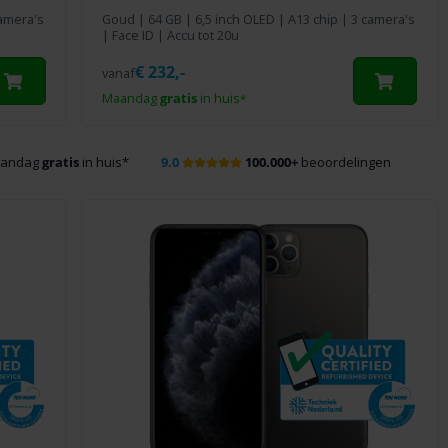
camera's
Goud
|
64 GB
| 6,5 inch OLED | A13 chip | 3 camera's
| Face ID | Accu tot 20u
€
232,-
vanaf
Maandag
gratis
in huis
*
aandag
gratis
in huis
*
9.0
100.000+
beoordelingen