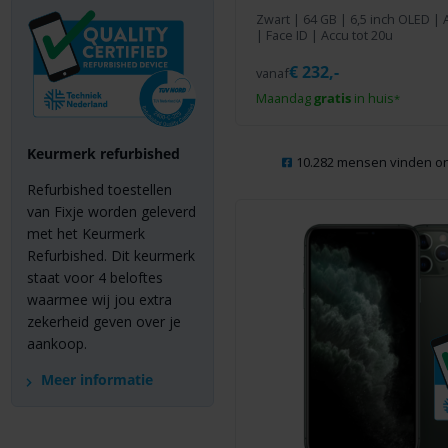
Zwart
|
64 GB
| 6,5 inch OLED | 
| Face ID | Accu tot 20u
€
232,-
vanaf
Maandag
gratis
in huis
*
Keurmerk refurbished
10.282 mensen vinden on
Refurbished toestellen
van Fixje worden geleverd
met het Keurmerk
Refurbished. Dit keurmerk
staat voor 4 beloftes
waarmee wij jou extra
zekerheid geven over je
aankoop.
Meer informatie