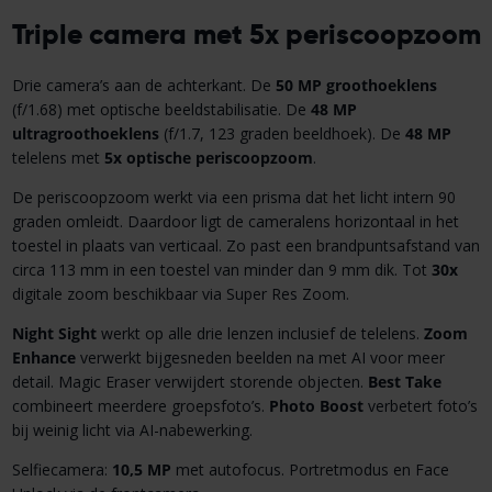
Triple camera met 5x periscoopzoom
Drie camera’s aan de achterkant. De
50 MP groothoeklens
(f/1.68) met optische beeldstabilisatie. De
48 MP
ultragroothoeklens
(f/1.7, 123 graden beeldhoek). De
48
MP
telelens met
5x optische periscoopzoom
.
De periscoopzoom werkt via een prisma dat het licht intern 90
graden omleidt. Daardoor ligt de cameralens horizontaal in het
toestel in plaats van verticaal. Zo past een brandpuntsafstand van
circa 113 mm in een toestel van minder dan 9 mm dik. Tot
30x
digitale zoom beschikbaar via Super Res Zoom.
Night Sight
werkt op alle drie lenzen inclusief de telelens.
Zoom
Enhance
verwerkt bijgesneden beelden na met AI voor meer
detail. Magic Eraser verwijdert storende objecten.
Best Take
combineert meerdere groepsfoto’s.
Photo Boost
verbetert foto’s
bij weinig licht via AI-nabewerking.
Selfiecamera:
10,5 MP
met autofocus. Portretmodus en Face