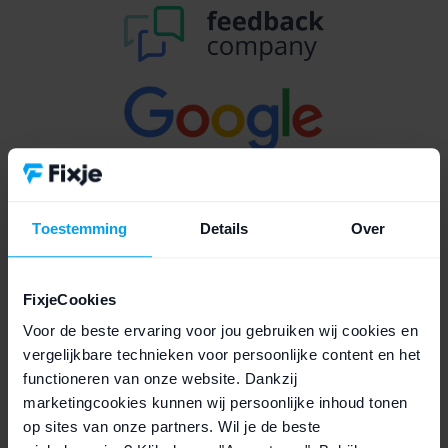
Toestemming
Details
Over
FixjeCookies
Voor de beste ervaring voor jou gebruiken wij cookies en
Wat is een refurbished Google Pixel
vergelijkbare technieken voor persoonlijke content en het
10 Pro?
functioneren van onze website. Dankzij
marketingcookies kunnen wij persoonlijke inhoud tonen
Een refurbished Google Pixel 10 Pro is een eerder gebruikt toestel
op sites van onze partners. Wil je de beste
dat door onze technici op meer dan
50 punten
is doorgelicht.