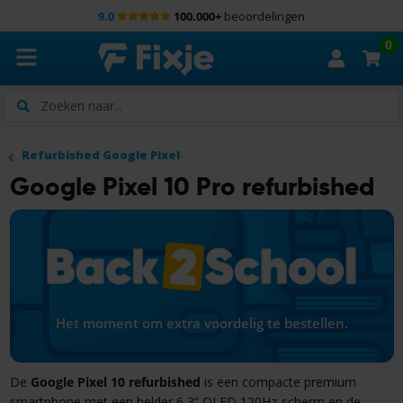
9.0
100.000+
beoordelingen
0
Zoeken
Refurbished Google Pixel
Google Pixel 10 Pro refurbished
Het moment om extra voordelig te bestellen.
De
Google Pixel 10 refurbished
is een compacte premium
smartphone met een helder 6,3” OLED 120Hz-scherm en de