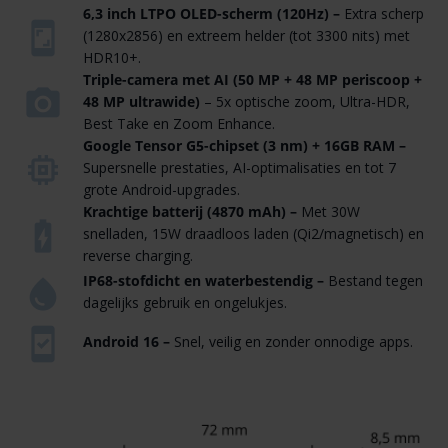
6,3 inch LTPO OLED-scherm (120Hz)
–
Extra scherp
(1280x2856) en extreem helder (tot 3300 nits) met
HDR10+.
Triple-camera met AI (50 MP + 48 MP periscoop +
48 MP ultrawide)
– 5x optische zoom, Ultra-HDR,
Best Take en Zoom Enhance.
Google Tensor G5-chipset (3 nm) + 16GB RAM –
Supersnelle prestaties, AI-optimalisaties en tot 7
grote Android-upgrades.
Krachtige batterij (4870 mAh) –
Met 30W
snelladen, 15W draadloos laden (Qi2/magnetisch) en
reverse charging.
IP68-stofdicht en waterbestendig –
Bestand tegen
dagelijks gebruik en ongelukjes.
Android 16 –
Snel, veilig en zonder onnodige apps.