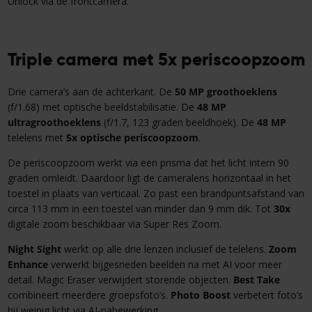
Unlock via de frontcamera.
Triple camera met 5x periscoopzoom
Drie camera’s aan de achterkant. De
50 MP groothoeklens
(f/1.68) met optische beeldstabilisatie. De
48 MP
ultragroothoeklens
(f/1.7, 123 graden beeldhoek). De
48
MP
telelens met
5x optische periscoopzoom
.
De periscoopzoom werkt via een prisma dat het licht intern 90
graden omleidt. Daardoor ligt de cameralens horizontaal in het
toestel in plaats van verticaal. Zo past een brandpuntsafstand van
circa 113 mm in een toestel van minder dan 9 mm dik. Tot
30x
digitale zoom beschikbaar via Super Res Zoom.
Night Sight
werkt op alle drie lenzen inclusief de telelens.
Zoom
Enhance
verwerkt bijgesneden beelden na met AI voor meer
detail. Magic Eraser verwijdert storende objecten.
Best Take
combineert meerdere groepsfoto’s.
Photo Boost
verbetert foto’s
bij weinig licht via AI-nabewerking.