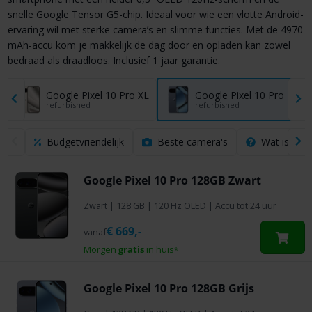
snelle Google Tensor G5-chip. Ideaal voor wie een vlotte Android-
ervaring wil met sterke camera’s en slimme functies. Met de 4970
mAh-accu kom je makkelijk de dag door en opladen kan zowel
bedraad als draadloos. Inclusief 1 jaar garantie.
Google Pixel 10 Pro XL
Google Pixel 10 Pro
refurbished
refurbished
Budgetvriendelijk
Beste camera's
Wat is een 
Google Pixel 10 Pro 128GB Zwart
Zwart
|
128 GB
| 120 Hz OLED | Accu tot 24 uur
€
669,-
vanaf
Morgen
gratis
in huis
*
Google Pixel 10 Pro 128GB Grijs