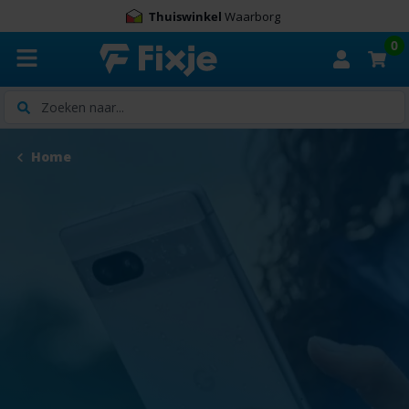
Thuiswinkel
Waarborg
0
Zoeken
Home