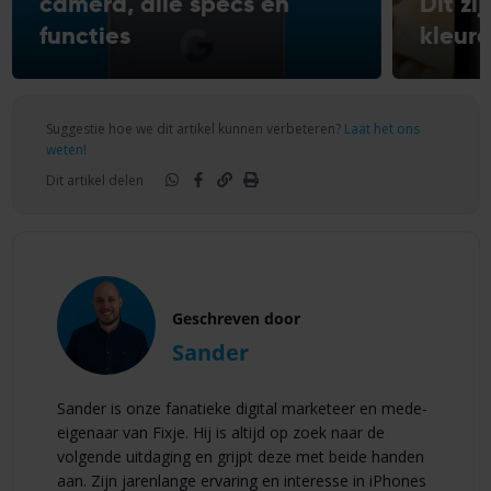
camera, alle specs en
Dit zi
functies
kleur
Suggestie hoe we dit artikel kunnen verbeteren?
Laat het ons
weten!
Dit artikel delen
Geschreven door
Sander
Sander is onze fanatieke digital marketeer en mede-
eigenaar van Fixje. Hij is altijd op zoek naar de
volgende uitdaging en grijpt deze met beide handen
aan. Zijn jarenlange ervaring en interesse in iPhones