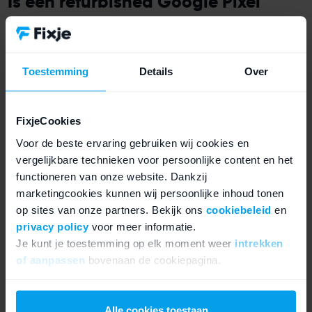
Is een refurbished Google Pixel
betrouwbaar?
Ja, een refurbished Google Pixel is betrouwbaar.
De
Toestemming
Details
Over
toestellen worden op 50 verschillende punten
gecontroleerd, volledig gereinigd en waar nodig
gerepareerd. Zo is de Google Pixel weer zo goed als
FixjeCookies
nieuw.
Voor de beste ervaring gebruiken wij cookies en
vergelijkbare technieken voor persoonlijke content en het
Een refurbished Google Pixel wordt door professionals
functioneren van onze website. Dankzij
beoordeeld en krijgt een passende grade. Bij het kopen
marketingcookies kunnen wij persoonlijke inhoud tonen
op sites van onze partners. Bekijk ons
cookiebeleid
en
van een refurbished Pixel kun je uit drie verschillende
privacy policy
voor meer informatie.
klassen kiezen.
Je kunt je toestemming op elk moment weer
intrekken
of aanpassen
bovenaan de cookiepagina.
Onze refurbished gradaties:
We werken samen met
21 derden
die uw gegevens
kunnen ontvangen en verwerken.
Alle cookies toestaan