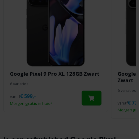
Google Pixel 9 Pro XL 128GB Zwart
Google P
Zwart
6 variaties
6 variaties
€
599,-
vanaf
€
779
vanaf
Morgen
gratis
in huis
*
Morgen
gra