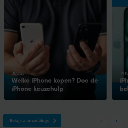
BLOGS
IPH
Welke iPhone kopen? Doe de
iP
iPhone keuzehulp
be
Bekijk al onze blogs