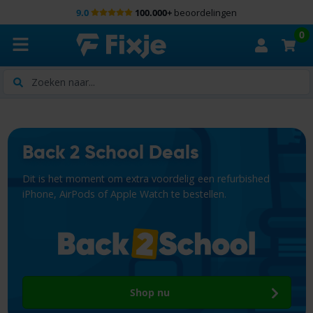
9.0
100.000+
beoordelingen
0
Zoeken
Back 2 School Deals
Dit is het moment om extra voordelig een refurbished
iPhone, AirPods of Apple Watch te bestellen.
Shop nu