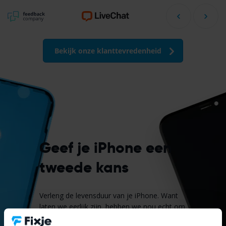
Bekijk onze klanttevredenheid
Geef je iPhone een
tweede kans
Verleng de levensduur van je iPhone. Want
laten we eerlijk zijn, hebben we nou echt om
de 1 of 2 jaar een nieuwe iPhone nodig.