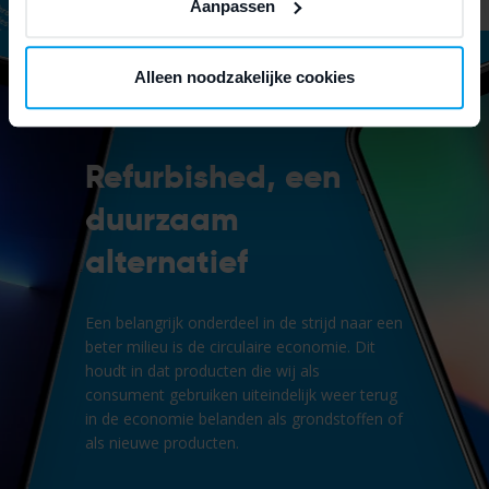
Aanpassen
Alleen noodzakelijke cookies
Refurbished, een
duurzaam
alternatief
Een belangrijk onderdeel in de strijd naar een
beter milieu is de circulaire economie. Dit
houdt in dat producten die wij als
consument gebruiken uiteindelijk weer terug
in de economie belanden als grondstoffen of
als nieuwe producten.