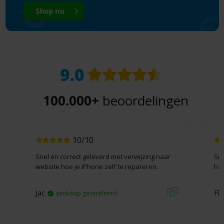
9.0
100.000+
beoordelingen
10/10
Snel en correct geleverd met verwijzing naar
Sne
website hoe je iPhone zelf te repareren.
han
Jac
Fli
aankoop geverifieerd