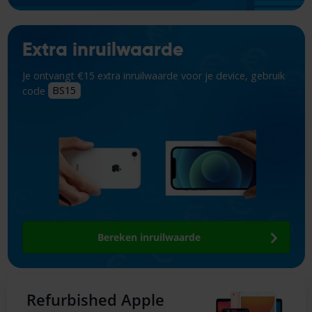
Extra inruilwaarde
Je ontvangt €15 extra inruilwaarde voor je device, gebruik
code
BS15
Bereken inruilwaarde
Refurbished Apple