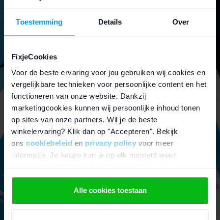
Gaat je batterij snel leeg? Vervang deze dan
in plaats van de hele iPhone weg te doen.
Toestemming
Details
Over
iPhone onderdelen
FixjeCookies
Voor de beste ervaring voor jou gebruiken wij cookies en
Lees meer over onderdelen
vergelijkbare technieken voor persoonlijke content en het
functioneren van onze website. Dankzij
marketingcookies kunnen wij persoonlijke inhoud tonen
op sites van onze partners. Wil je de beste
winkelervaring? Klik dan op "Accepteren". Bekijk
ons
cookiebeleid
en
privacy policy
voor meer
informatie. Je keuze kun je op elk moment weer
aanpassen, bovenaan de cookiepagina.
We werken samen met
21 derden
die uw gegevens
Alle cookies toestaan
kunnen ontvangen en verwerken.