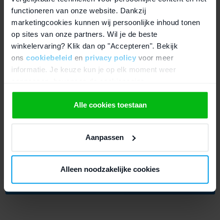
ondersteuning voor
Apple Pencil (1e generatie)
aan toe, en je
functioneren van onze website. Dankzij
hebt een veelzijdige tablet voor een fractie van de nieuwprijs.
marketingcookies kunnen wij persoonlijke inhoud tonen
op sites van onze partners. Wil je de beste
winkelervaring? Klik dan op "Accepteren". Bekijk
Video: Wat is een refurbished iPad 2017?
ons
cookiebeleid
en
privacy policy
voor meer
informatie. Je keuze kun je op elk moment weer
aanpassen, bovenaan de cookiepagina.
We werken samen met
21 derden
die uw gegevens
Alle cookies toestaan
kunnen ontvangen en verwerken.
Aanpassen
Alleen noodzakelijke cookies