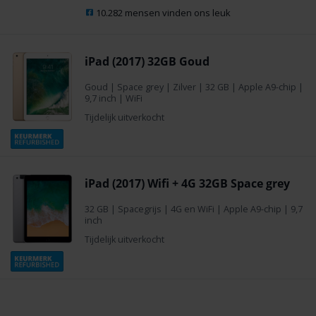
10.282 mensen vinden ons leuk
iPad (2017) 32GB Goud
Goud
|
Space grey
|
Zilver
|
32 GB
|
Apple A9-chip
|
9,7 inch
|
WiFi
Tijdelijk uitverkocht
iPad (2017) Wifi + 4G 32GB Space grey
32 GB
|
Spacegrijs
|
4G en WiFi
|
Apple A9-chip
|
9,7
inch
Tijdelijk uitverkocht