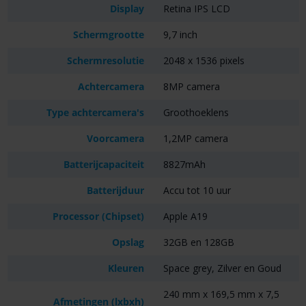
Display
Retina IPS LCD
Schermgrootte
9,7 inch
Schermresolutie
2048 x 1536 pixels
Achtercamera
8MP camera
Type achtercamera's
Groothoeklens
Voorcamera
1,2MP camera
Batterijcapaciteit
8827mAh
Batterijduur
Accu tot 10 uur
Processor (Chipset)
Apple A19
Opslag
32GB en 128GB
Kleuren
Space grey, Zilver en Goud
240 mm x 169,5 mm x 7,5
Afmetingen (lxbxh)