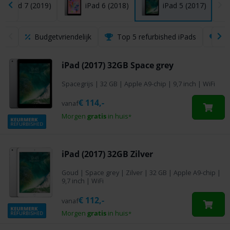
iPad 7 (2019)
iPad 6 (2018)
iPad 5 (2017)
Budgetvriendelijk
Top 5 refurbished iPads
Sp
iPad (2017) 32GB Space grey
Spacegrijs
|
32 GB
|
Apple A9-chip
|
9,7 inch
|
WiFi
€
114,-
vanaf
Morgen
gratis
in huis
*
iPad (2017) 32GB Zilver
Goud
|
Space grey
|
Zilver
|
32 GB
|
Apple A9-chip
|
9,7 inch
|
WiFi
€
112,-
vanaf
Morgen
gratis
in huis
*