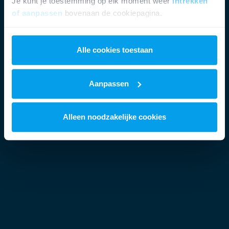
Je kunt je toestemming op elk moment weer
intrekken
of aanpassen
bovenaan de cookiepagina.
We werken samen met
21 derden
die uw gegevens
kunnen ontvangen en verwerken.
Alle cookies toestaan
Aanpassen
Alleen noodzakelijke cookies