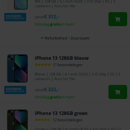
Wit
|
128 GB
| 6,1 inch OLED | A15 chip | 5G | 2
camera's | Accu tot 19u
€
312,-
vanaf
Dinsdag
gratis
in huis
*
Refurbished
=
Duurzaam
iPhone 13 128GB blauw
17 beoordelingen
Blauw
|
128 GB
| 6,1 inch OLED | A15 chip | 5G | 2
camera's | Accu tot 19u
€
322,-
vanaf
Dinsdag
gratis
in huis
*
iPhone 13 128GB groen
12 beoordelingen
Groen
|
128 GB
| 6,1 inch OLED | A15 chip | 5G | 2