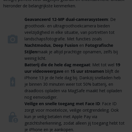
hieronder de belangrijkste kenmerken.
Geavanceerd 12-MP dual-camerasysteem
: De
groothoek- en ultragroothoekcamera bieden
veelzijdigheid in elke situatie, van portretten tot
landschapsfotografie. Met functies zoals
Nachtmodus
,
Deep Fusion
en
Fotografische
Stijlen
maak je altijd prachtige opnamen, zelfs bij
weinig licht.
Batterij die de hele dag meegaat
: Met tot wel
19
uur videoweergave
en
15 uur streamen
blijft de
iPhone 13 je de hele dag bij. Dankzij snelladen heb
je binnen 30 minuten weer tot 50% batterij, en
draadloos opladen via MagSafe maakt het opladen
nog eenvoudiger.
Veilige en snelle toegang met Face ID
: Face ID
zorgt voor moeiteloze, veilige ontgrendeling. Ook
kun je veilig betalen met Apple Pay via
gezichtsherkenning, zodat alleen jij toegang hebt tot
je iPhone en je aankopen.