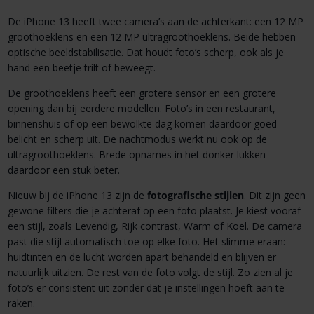
De iPhone 13 heeft twee camera’s aan de achterkant: een 12 MP
groothoeklens en een 12 MP ultragroothoeklens. Beide hebben
optische beeldstabilisatie. Dat houdt foto’s scherp, ook als je
hand een beetje trilt of beweegt.
De groothoeklens heeft een grotere sensor en een grotere
opening dan bij eerdere modellen. Foto’s in een restaurant,
binnenshuis of op een bewolkte dag komen daardoor goed
belicht en scherp uit. De nachtmodus werkt nu ook op de
ultragroothoeklens. Brede opnames in het donker lukken
daardoor een stuk beter.
Nieuw bij de iPhone 13 zijn de
fotografische stijlen
. Dit zijn geen
gewone filters die je achteraf op een foto plaatst. Je kiest vooraf
een stijl, zoals Levendig, Rijk contrast, Warm of Koel. De camera
past die stijl automatisch toe op elke foto. Het slimme eraan:
huidtinten en de lucht worden apart behandeld en blijven er
natuurlijk uitzien. De rest van de foto volgt de stijl. Zo zien al je
foto’s er consistent uit zonder dat je instellingen hoeft aan te
raken.