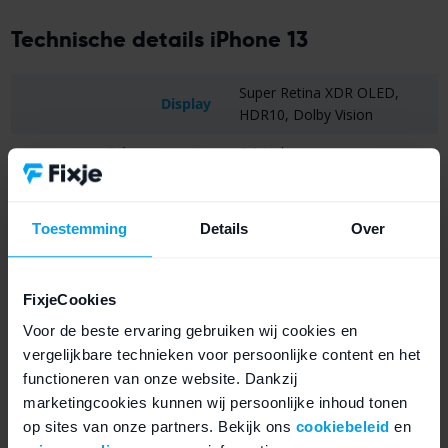
Technische details iPhone 13
Super Retina XDR OLED,
Display
HDR10, Dolby Vision
Schermgrootte
6,1 inch
Schermresolutie
2532 x 1170 pixels
Achtercamera
Dubbele 12MP camera's
Toestemming
Details
Over
Groothoeklens en
Type achtercamera's
Ultragroothoeklens
FixjeCookies
Voorcamera
12MP camera
Voor de beste ervaring gebruiken wij cookies en
vergelijkbare technieken voor persoonlijke content en het
Batterijcapaciteit
3240mAh
functioneren van onze website. Dankzij
Batterijduur
Accu tot 20 uur
marketingcookies kunnen wij persoonlijke inhoud tonen
op sites van onze partners. Bekijk ons
cookiebeleid
en
Processor (Chipset)
Apple A15 Bionic