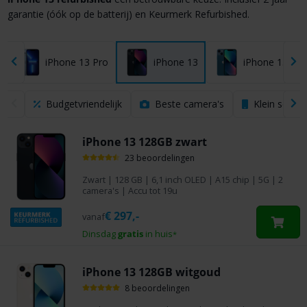
garantie (óók op de batterij) en Keurmerk Refurbished.
iPhone 13 Pro
iPhone 13
iPhone 13 min
Budgetvriendelijk
Beste camera's
Klein scher
iPhone 13 128GB zwart
23 beoordelingen
Zwart
|
128 GB
| 6,1 inch OLED | A15 chip | 5G | 2
camera's | Accu tot 19u
€
297,-
vanaf
Dinsdag
gratis
in huis
*
iPhone 13 128GB witgoud
8 beoordelingen