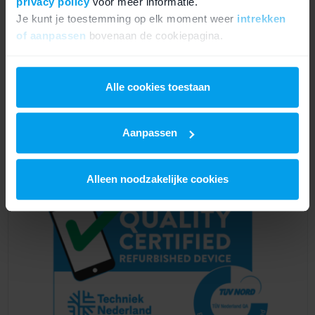
privacy policy
voor meer informatie.
Je kunt je toestemming op elk moment weer
intrekken
Opslag
128GB, 256GB en 512GB
of aanpassen
bovenaan de cookiepagina.
Zwart, Witgoud, Blauw,
Kleuren
Groen, Rood, Roze
We werken samen met
21 derden
die uw gegevens
kunnen ontvangen en verwerken.
Alle cookies toestaan
146,7mm x 71,5mm x 7,7
Afmetingen (lxbxh)
mm
Aanpassen
Alleen noodzakelijke cookies