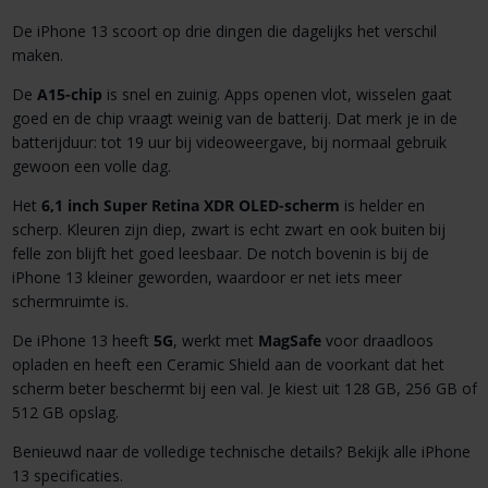
De iPhone 13 scoort op drie dingen die dagelijks het verschil
maken.
De
A15-chip
is snel en zuinig. Apps openen vlot, wisselen gaat
goed en de chip vraagt weinig van de batterij. Dat merk je in de
batterijduur: tot 19 uur bij videoweergave, bij normaal gebruik
gewoon een volle dag.
Het
6,1 inch Super Retina XDR OLED-scherm
is helder en
scherp. Kleuren zijn diep, zwart is echt zwart en ook buiten bij
felle zon blijft het goed leesbaar. De notch bovenin is bij de
iPhone 13 kleiner geworden, waardoor er net iets meer
schermruimte is.
De iPhone 13 heeft
5G
, werkt met
MagSafe
voor draadloos
opladen en heeft een Ceramic Shield aan de voorkant dat het
scherm beter beschermt bij een val. Je kiest uit 128 GB, 256 GB of
512 GB opslag.
Benieuwd naar de volledige technische details? Bekijk alle iPhone
13 specificaties.