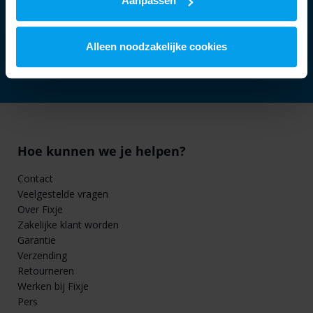
Aanpassen
Elk toestel verdient een tweede
kans, zo voorkom je e-waste
Alleen noodzakelijke cookies
Hoe kunnen we je helpen?
Contact
Veelgestelde vragen
Over Fixje
Zakelijke klant worden
Garantie
Verzending
Retourneren
Werken bij Fixje
Pers