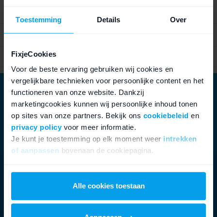
Tijdelijk uitverkocht
Toestemming
Details
Over
FixjeCookies
Betaal achteraf met Klarna
Voor de beste ervaring gebruiken wij cookies en
vergelijkbare technieken voor persoonlijke content en het
functioneren van onze website. Dankzij
marketingcookies kunnen wij persoonlijke inhoud tonen
op sites van onze partners. Bekijk ons
cookiebeleid
en
privacy policy
voor meer informatie.
Je kunt je toestemming op elk moment weer
intrekken
of aanpassen
bovenaan de cookiepagina.
We werken samen met
21 derden
die uw gegevens
kunnen ontvangen en verwerken.
Alle cookies toestaan
Minder e-waste, een betere
wereld