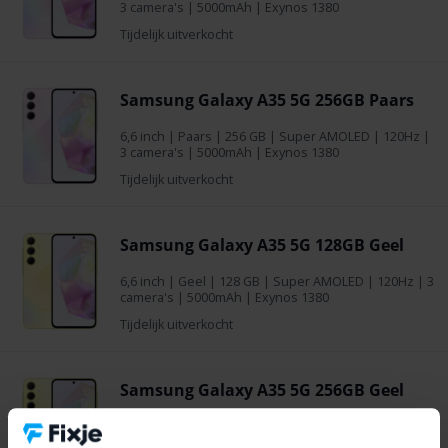
3 camera's | 5000mAh | Exynos 1380
Tijdelijk uitverkocht
Samsung Galaxy A35 5G 256GB Paars
6,6 inch
|
Paars
|
256 GB
| Super AMOLED | 120Hz |
3 camera's | 5000mAh | Exynos 1380
Tijdelijk uitverkocht
Samsung Galaxy A35 5G 128GB Geel
6,6 inch
|
Geel
|
128 GB
| Super AMOLED | 120Hz | 3
camera's | 5000mAh | Exynos 1380
Tijdelijk uitverkocht
Samsung Galaxy A35 5G 256GB Geel
6,6 inch
|
Geel
|
256 GB
| Super AMOLED | 120Hz | 3
camera's | 5000mAh | Exynos 1380