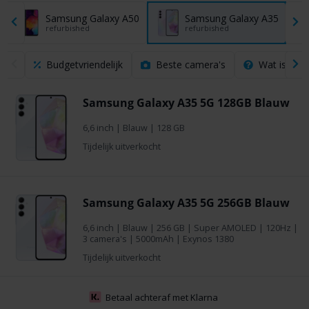
Samsung Galaxy A50
Samsung Galaxy A35
refurbished
refurbished
Budgetvriendelijk
Beste camera's
Wat is een
Samsung Galaxy A35 5G 128GB Blauw
6,6 inch
|
Blauw
|
128 GB
Tijdelijk uitverkocht
Samsung Galaxy A35 5G 256GB Blauw
6,6 inch
|
Blauw
|
256 GB
| Super AMOLED | 120Hz |
3 camera's | 5000mAh | Exynos 1380
Tijdelijk uitverkocht
Betaal achteraf met Klarna