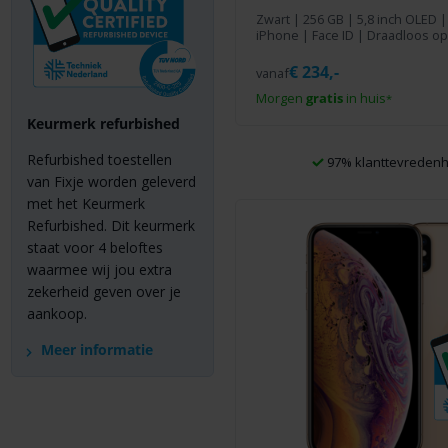
Zwart
|
256 GB
| 5,8 inch OLED |
iPhone | Face ID | Draadloos op
€
234,-
vanaf
Morgen
gratis
in huis
*
Keurmerk refurbished
Refurbished toestellen
97% klanttevredenh
van Fixje worden geleverd
met het Keurmerk
Refurbished. Dit keurmerk
staat voor 4 beloftes
waarmee wij jou extra
zekerheid geven over je
aankoop.
Meer informatie