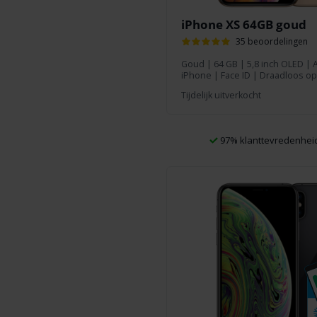
iPhone XS 64GB goud
35 beoordelingen
Goud
|
64 GB
| 5,8 inch OLED | 
iPhone | Face ID | Draadloos op
Tijdelijk uitverkocht
97% klanttevredenhei