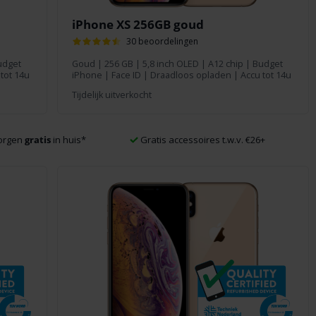
iPhone XS 256GB goud
30 beoordelingen
udget
Goud
|
256 GB
| 5,8 inch OLED | A12 chip | Budget
tot 14u
iPhone | Face ID | Draadloos opladen | Accu tot 14u
Tijdelijk uitverkocht
morgen
gratis
in huis
*
Gratis accessoires t.w.v. €26+