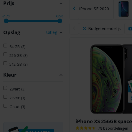
Prijs
11 Pro
iPhone 11
iPhone SE 2020
€170
€290
Budgetvriendelijk
Opslag
Uitleg
64 GB
(3)
256 GB
(3)
512 GB
(3)
Kleur
Zwart
(3)
Zilver
(3)
Goud
(3)
iPhone XS 256GB space
78 beoordelingen