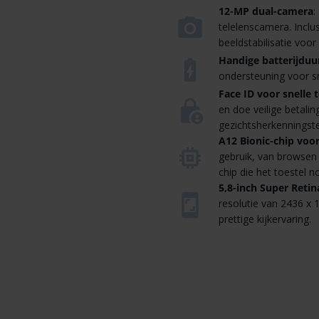
12-MP dual-camera
:
telelenscamera. Inclu
beeldstabilisatie voo
Handige batterijduu
ondersteuning voor s
Face ID voor snelle 
en doe veilige betali
gezichtsherkenningste
A12 Bionic-chip voo
gebruik, van browsen
chip die het toestel 
5,8-inch Super Retin
resolutie van 2436 x
prettige kijkervaring.