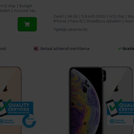
 A12 chip | Budget
laden | Accu tot 14u
Zwart
|
64 GB
| 5,8 inch OLED | A12 chip | Bu
iPhone | Face ID | Draadloos opladen | Accu 
Tijdelijk uitverkocht
eid
Betaal achteraf met Klarna
Grati