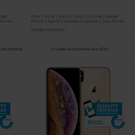
dget
Zilver
|
64 GB
| 5,8 inch OLED | A12 chip | Budget
tot 14u
iPhone | Face ID | Draadloos opladen | Accu tot 14u
Tijdelijk uitverkocht
s
verzending
Gratis accessoires t.w.v. €26+