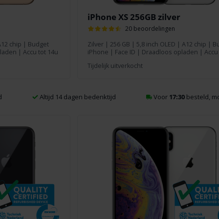
iPhone XS 256GB zilver
20 beoordelingen
A12 chip | Budget
Zilver
|
256 GB
| 5,8 inch OLED | A12 chip | B
laden | Accu tot 14u
iPhone | Face ID | Draadloos opladen | Accu 
Tijdelijk uitverkocht
d
Altijd 14 dagen bedenktijd
Voor
17:30
besteld, 