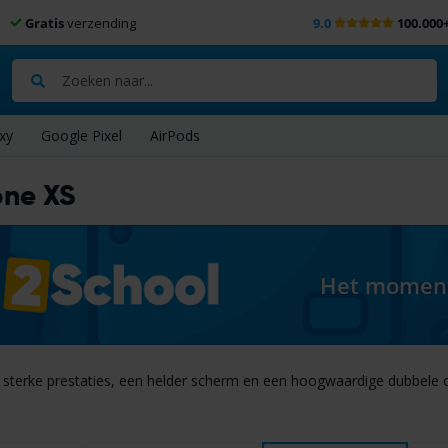
Gratis
verzending
9.0
100.000
Zoeken
xy
Google Pixel
AirPods
one XS
Het moment 
 sterke prestaties, een helder scherm en een hoogwaardige dubbele ca