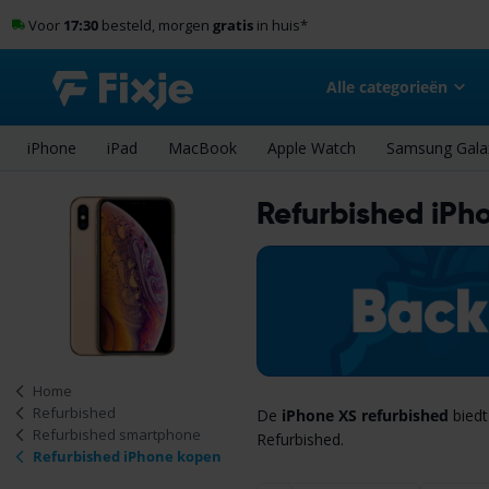
Voor
17:30
besteld, morgen
gratis
in huis
*
Alle categorieën
iPhone
iPad
MacBook
Apple Watch
Samsung Gala
Refurbished iPh
Home
Refurbished
De
iPhone XS refurbished
biedt
Refurbished smartphone
Refurbished.
Refurbished iPhone kopen