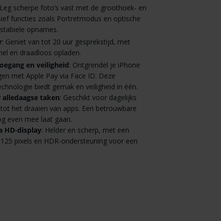
 Leg scherpe foto’s vast met de groothoek- en
sief functies zoals Portretmodus en optische
r stabiele opnames.
r
: Geniet van tot 20 uur gesprekstijd, met
nel en draadloos opladen.
toegang en veiligheid
: Ontgrendel je iPhone
ngen met Apple Pay via Face ID. Deze
chnologie biedt gemak en veiligheid in één.
r alledaagse taken
: Geschikt voor dagelijks
 tot het draaien van apps. Een betrouwbare
nog even mee laat gaan.
a HD-display
: Helder en scherp, met een
 1125 pixels en HDR-ondersteuning voor een