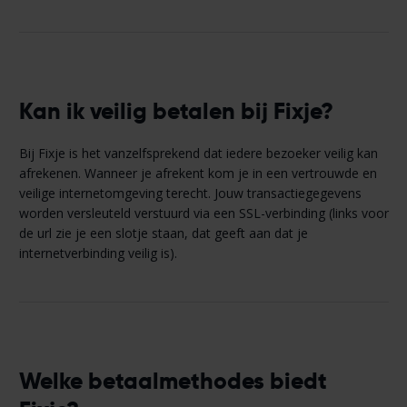
Kan ik veilig betalen bij Fixje?
Bij Fixje is het vanzelfsprekend dat iedere bezoeker veilig kan
afrekenen. Wanneer je afrekent kom je in een vertrouwde en
veilige internetomgeving terecht. Jouw transactiegegevens
worden versleuteld verstuurd via een SSL-verbinding (links voor
de url zie je een slotje staan, dat geeft aan dat je
internetverbinding veilig is).
Welke betaalmethodes biedt