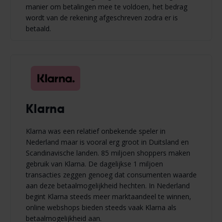
manier om betalingen mee te voldoen, het bedrag
wordt van de rekening afgeschreven zodra er is
betaald.
Klarna
Klarna was een relatief onbekende speler in
Nederland maar is vooral erg groot in Duitsland en
Scandinavische landen. 85 miljoen shoppers maken
gebruik van Klarna. De dagelijkse 1 miljoen
transacties zeggen genoeg dat consumenten waarde
aan deze betaalmogelijkheid hechten. In Nederland
begint Klarna steeds meer marktaandeel te winnen,
online webshops bieden steeds vaak Klarna als
betaalmogelijkheid aan.