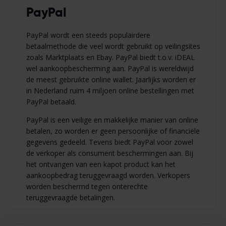
PayPal
PayPal wordt een steeds populairdere
betaalmethode die veel wordt gebruikt op veilingsites
zoals Marktplaats en Ebay. PayPal biedt t.o.v. iDEAL
wel aankoopbescherming aan. PayPal is wereldwijd
de meest gebruikte online wallet. Jaarlijks worden er
in Nederland ruim 4 miljoen online bestellingen met
PayPal betaald.
PayPal is een veilige en makkelijke manier van online
betalen, zo worden er geen persoonlijke of financiële
gegevens gedeeld. Tevens biedt PayPal voor zowel
de verkoper als consument beschermingen aan. Bij
het ontvangen van een kapot product kan het
aankoopbedrag teruggevraagd worden. Verkopers
worden beschermd tegen onterechte
teruggevraagde betalingen.