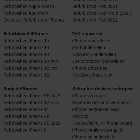
Refurbished Apple Watch
Refurbished iPad 2021
Refurbished Keurmerk
Refurbished iPad Pro 5 (2021)
De beste Refurbished iPhones
Refurbished iPad 2022
Refurbished iPhones
Zelf repareren
Refurbished iPhone 15
iPhone onderdelen
Refurbished iPhone 14
iPad onderdelen
Refurbished iPhone 13
MacBook onderdelen
Refurbished iPhone 13 mini
Spelcomputer onderdelen
Refurbished iPhone 12 Pro
iPhone schermen
Refurbished iPhone 12
MacBook batterijen
Budget iPhones
Gebruikte devices verkopen
Refurbished iPhone SE 2022
iPhone verkopen
Refurbished iPhone 12 mini
Waar mijn iPhone verkopen?
Refurbished iPhone 11
iPhone leegmaken voor
Refurbished iPhone XR
verkoop
Refurbished iPhone SE 2020
Hoeveel is mijn iPhone waard
Refurbished iPhone 8
iPhone inruilen voor geld
iPhone belanden in la