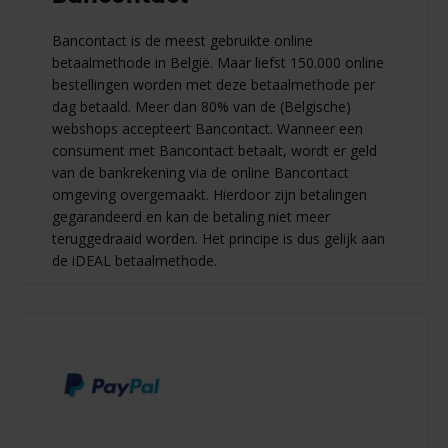
Bancontact is de meest gebruikte online
betaalmethode in België. Maar liefst 150.000 online
bestellingen worden met deze betaalmethode per
dag betaald. Meer dan 80% van de (Belgische)
webshops accepteert Bancontact. Wanneer een
consument met Bancontact betaalt, wordt er geld
van de bankrekening via de online Bancontact
omgeving overgemaakt. Hierdoor zijn betalingen
gegarandeerd en kan de betaling niet meer
teruggedraaid worden. Het principe is dus gelijk aan
de iDEAL betaalmethode.