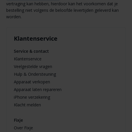
vertraging kan hebben, hierdoor kan het voorkomen dat je
bestelling niet volgens de beloofde levertijden geleverd kan
worden.
Klantenservice
Service & contact
Klantenservice
Veelgestelde vragen
Hulp & Ondersteuning
Apparaat verkopen
Apparaat laten repareren
iPhone verzekering
Klacht melden
Fixje
Over Fixje