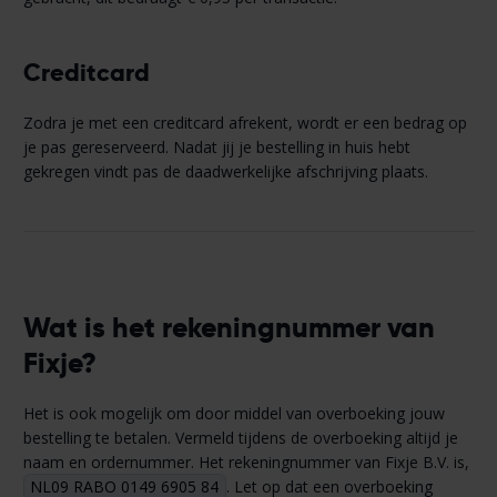
Creditcard
Zodra je met een creditcard afrekent, wordt er een bedrag op
je pas gereserveerd. Nadat jij je bestelling in huis hebt
gekregen vindt pas de daadwerkelijke afschrijving plaats.
Wat is het rekeningnummer van
Fixje?
Het is ook mogelijk om door middel van overboeking jouw
bestelling te betalen. Vermeld tijdens de overboeking altijd je
naam en ordernummer. Het rekeningnummer van Fixje B.V. is,
NL09 RABO 0149 6905 84
. Let op dat een overboeking