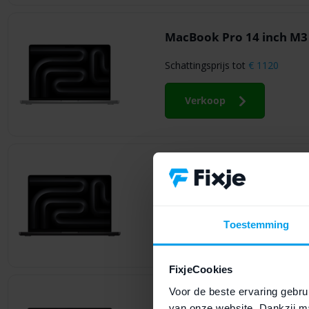
MacBook Pro 14 inch M3
Schattingsprijs tot
€ 1120
Verkoop
MacBook Pro 14 inch M3 
Schattingsprijs tot
€ 690
Toestemming
Verkoop
FixjeCookies
Voor de beste ervaring gebrui
MacBook Pro 16 inch M2 
van onze website. Dankzij ma