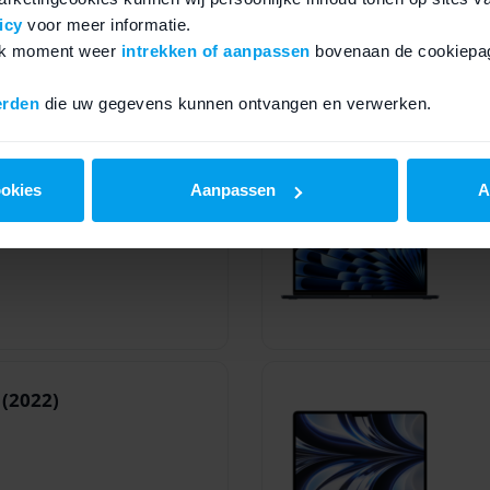
icy
voor meer informatie.
elk moment weer
intrekken of aanpassen
bovenaan de cookiepag
erden
die uw gegevens kunnen ontvangen en verwerken.
(2023)
ookies
Aanpassen
A
(2022)