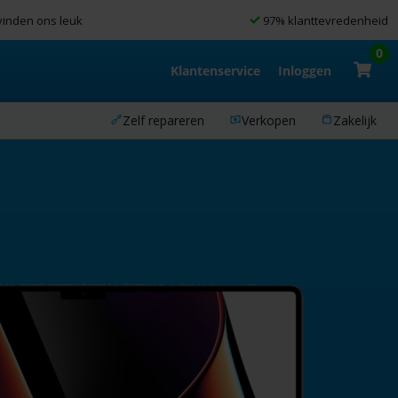
inden ons leuk
97% klanttevredenheid
0
Klantenservice
Inloggen
Zelf repareren
Verkopen
Zakelijk