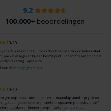
9.2
100.000+
beoordelingen
10/10
jk, snel & professioneel. Proces doorlopen in 1 minuut. Retourlabel
int, pakket afgegeven bij een PostNL punt. Binnen 2 dagen stond het
op mijn rekening. Topservice!
dhout
verkoop geverifieerd
10/10
morgen opgestuurd met PostNL en op maandag stond mijn geld op
ning. Super goede service en snel. Het opsturen gaat ook van zelf,
rinten, inpakken en binnen brengen. Zeker een aanrader.