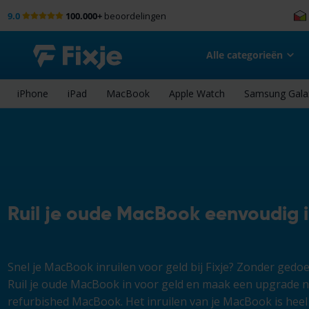
9.0
100.000+
beoordelingen
Alle categorieën
iPhone
iPad
MacBook
Apple Watch
Samsung Gala
Ruil je oude MacBook eenvoudig i
Snel je MacBook inruilen voor geld bij Fixje? Zonder gedoe e
Ruil je oude MacBook in voor geld en maak een upgrade n
refurbished MacBook. Het inruilen van je MacBook is heel