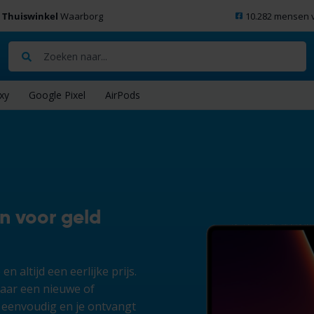
Thuiswinkel
Waarborg
10.282 mensen v
Zoeken
xy
Google Pixel
AirPods
n voor geld
n altijd een eerlijke prijs.
aar een nieuwe of
 eenvoudig en je ontvangt