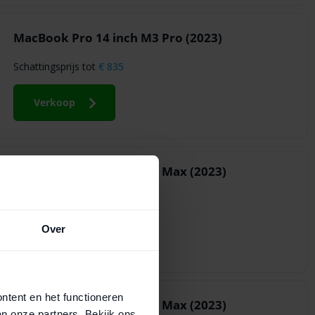
MacBook Pro 14 inch M3 Pro (2023)
Schattingsprijs tot
€ 835
Verkoop
MacBook Pro 16 inch M2 Max (2023)
Schattingsprijs tot
€ 675
Over
Verkoop
ontent en het functioneren
MacBook Pro 14 inch M2 Max (2023)
an onze partners. Bekijk ons