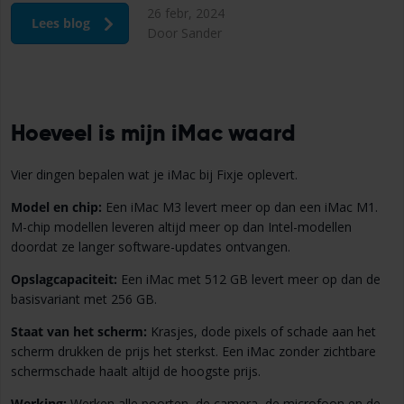
26 febr, 2024
Lees blog
Door Sander
Hoeveel is mijn iMac waard
Vier dingen bepalen wat je iMac bij Fixje oplevert.
Model en chip:
Een iMac M3 levert meer op dan een iMac M1.
M-chip modellen leveren altijd meer op dan Intel-modellen
doordat ze langer software-updates ontvangen.
Opslagcapaciteit:
Een iMac met 512 GB levert meer op dan de
basisvariant met 256 GB.
Staat van het scherm:
Krasjes, dode pixels of schade aan het
scherm drukken de prijs het sterkst. Een iMac zonder zichtbare
schermschade haalt altijd de hoogste prijs.
Werking:
Werken alle poorten, de camera, de microfoon en de