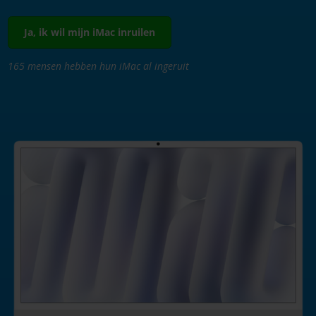
Ja, ik wil mijn iMac inruilen
165 mensen hebben hun iMac al ingeruit