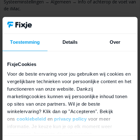
Systeeminstellingen → Algemeen → Info of achterop de voet van
de iMac.
Voordelen van je iMac inruilen bij
Toestemming
Details
Over
Fixje
Stuur hem gratis naar ons op
FixjeCookies
Toch bedacht? Dan sturen wij hem gratis terug
Voor de beste ervaring voor jou gebruiken wij cookies en
Gecontroleerd door onze specialisten
vergelijkbare technieken voor persoonlijke content en het
Geen gedoe op Marktplaats
functioneren van onze website. Dankzij
marketingcookies kunnen wij persoonlijke inhoud tonen
Je ontvangt het geld snel op je rekening
op sites van onze partners. Wil je de beste
Ook kapotte iMacs krijgen een bod
winkelervaring? Klik dan op "Accepteren". Bekijk
ons
cookiebeleid
en
privacy policy
voor meer
informatie. Je keuze kun je op elk moment weer
Welke iMac wil jij inruilen voor geld
aanpassen, bovenaan de cookiepagina.