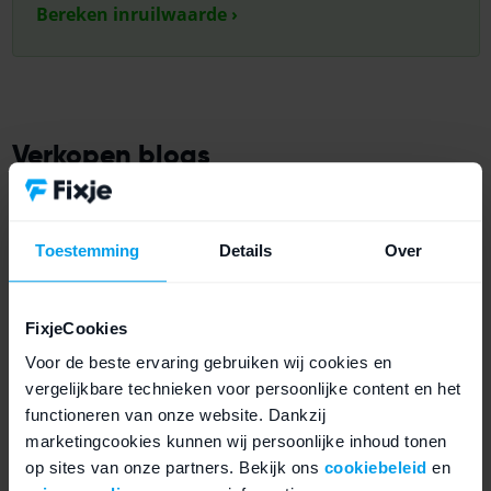
Bereken inruilwaarde ›
Verkopen blogs
Kom meer te weten over het verkopen van je
iPhone
,
iPad
,
Apple Watch
,
MacBook
,
iMac
,
Samsung
,
Samsung
Toestemming
Details
Over
Galaxy Tab
,
Samsung Galaxy Watch
,
Google Pixel
,
Xiaomi
,
One Plus
,
Sony Xperia
,
Fairphone
,
Nothing
FixjeCookies
Phone
,
Oppo
,
PlayStation
,
Xbox
,
Nintendo Switch
,
Steam
Voor de beste ervaring gebruiken wij cookies en
Deck
,
JBL
of
Dyson
.
vergelijkbare technieken voor persoonlijke content en het
functioneren van onze website. Dankzij
iPhone verkopen
marketingcookies kunnen wij persoonlijke inhoud tonen
iPhone inruilen voor geld
op sites van onze partners. Bekijk ons
cookiebeleid
en