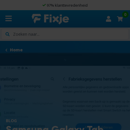
97% klanttevredenheid
0
Zoeken
Home
BLOG
Samsung Galaxy Tab