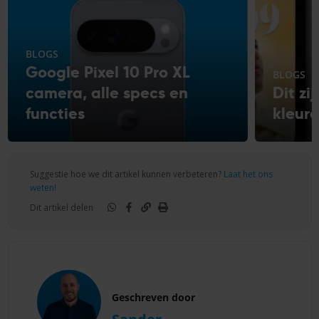
BLOGS
Google Pixel 10 Pro XL
BLOGS
camera, alle specs en
Dit zi
functies
kleur
Suggestie hoe we dit artikel kunnen verbeteren?
Laat het ons
weten!
Dit artikel delen
Geschreven door