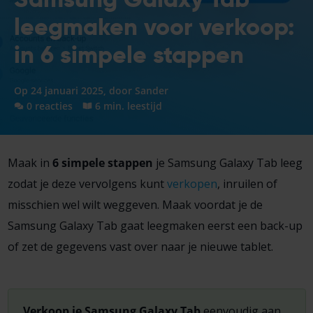
leegmaken voor verkoop:
in 6 simpele stappen
Op 24 januari 2025, door
Sander
0 reacties
6 min. leestijd
Maak in
6 simpele stappen
je Samsung Galaxy Tab leeg
zodat je deze vervolgens kunt
verkopen
, inruilen of
misschien wel wilt weggeven. Maak voordat je de
Samsung Galaxy Tab gaat leegmaken eerst een back-up
of zet de gegevens vast over naar je nieuwe tablet.
Verkoop je Samsung Galaxy Tab
eenvoudig aan