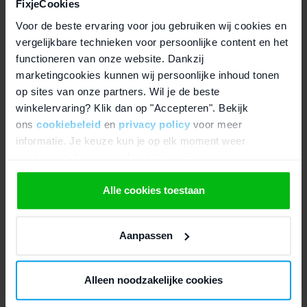
FixjeCookies
Hoeveel is mijn MacBook waard
Voor de beste ervaring voor jou gebruiken wij cookies en
iMac verkopen
vergelijkbare technieken voor persoonlijke content en het
functioneren van onze website. Dankzij
iMac inruilen voor geld
marketingcookies kunnen wij persoonlijke inhoud tonen
op sites van onze partners. Wil je de beste
Hoeveel is mijn iMac waard
winkelervaring? Klik dan op "Accepteren". Bekijk
Samsung verkopen
ons
cookiebeleid
en
privacy policy
voor meer
informatie. Je keuze kun je op elk moment weer
Samsung inruilen voor geld
aanpassen, bovenaan de cookiepagina.
Samsung leegmaken voor verkoop
We werken samen met
21 derden
die uw gegevens
Alle cookies toestaan
Hoeveel is mijn Samsung Galaxy waard?
kunnen ontvangen en verwerken.
Samsung Galaxy Tab verkopen
Aanpassen
Samsung Galaxy Tab leegmaken voor verkoop
Alleen noodzakelijke cookies
Samsung Galaxy Watch verkopen