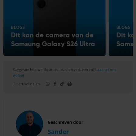
BLOGS
BLOGS
Dit kan de camera van de
Dit k
Samsung Galaxy S26 Ultra
Samsu
Suggestie hoe we dit artikel kunnen verbeteren?
Laat het ons
weten!
Dit artikel delen
Geschreven door
Sander