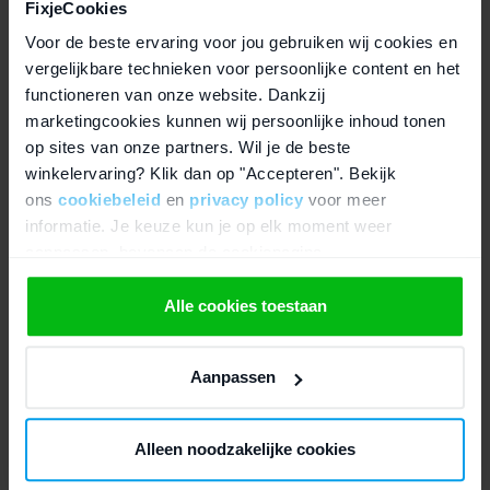
FixjeCookies
Connectiviteit, beveiliging en
Voor de beste ervaring voor jou gebruiken wij cookies en
batterijduur
vergelijkbare technieken voor persoonlijke content en het
functioneren van onze website. Dankzij
Voor verbindingen met accessoires en apparaten ondersteunt dit
marketingcookies kunnen wij persoonlijke inhoud tonen
model
Bluetooth 5.3
. Toegang en privacy zijn af te schermen
op sites van onze partners. Wil je de beste
met een
toegangscode
, zodat je watch ook bij dagelijks gebruik
goed beveiligd blijft. De batterij biedt een gebruiksduur tot
18 uur
,
winkelervaring? Klik dan op "Accepteren". Bekijk
wat past bij een volle dag gebruik met meldingen en apps.
ons
cookiebeleid
en
privacy policy
voor meer
informatie. Je keuze kun je op elk moment weer
aanpassen, bovenaan de cookiepagina.
Refurbished zekerheid en garantie
We werken samen met
21 derden
die uw gegevens
Alle cookies toestaan
Deze Apple Watch wordt geleverd als
refurbished
met
kunnen ontvangen en verwerken.
keurmerk refurbished
. Daarmee kies je voor extra zekerheid
over controle en betrouwbaarheid. Daarnaast ontvang je
2 jaar
Aanpassen
garantie
, zodat je met vertrouwen gebruik kunt maken van je
aankoop.
Alleen noodzakelijke cookies