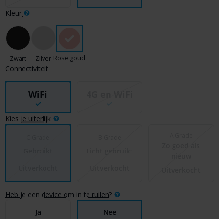
Kleur
Rose goud
Zwart
Zilver
Connectiviteit
WiFi
4G en WiFi
Kies je uiterlijk
A Grade
C Grade
B Grade
Zo goed als
Gebruikt
Licht gebruikt
nieuw
Uitverkocht
Uitverkocht
Uitverkocht
Heb je een device om in te ruilen?
Ja
Nee