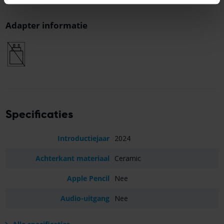
Adapter informatie
Specificaties
Introductiejaar
2024
Achterkant materiaal
Ceramic
Apple Pencil
Nee
Audio-uitgang
Nee