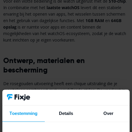
Voor een vlotte bediening is de watch uitgerust met de
S10-chip
.
In combinatie met het
laatste watchOS
levert dit een stabiele
ervaring bij het openen van apps, het wisselen tussen schermen
en het gebruik van dagelijkse functies. Met
1GB RAM
en
64GB
opslag
is er ruimte voor apps en content binnen de
mogelijkheden van het watchOS-ecosysteem, zodat je de watch
kunt inrichten op je eigen voorkeuren.
Ontwerp, materialen en
bescherming
De rosegouden uitvoering heeft een chique uitstraling die je
moeiteloos combineert met verschillende stijlen. De voorkant is
afgewerkt met
saffierkristal
, wat is ontworpen om goed bestand
te zijn tegen krassen en dagelijks gebruik. De achterkant is
gemaakt van
ceramic
, wat bijdraagt aan een solide en premium
Toestemming
Details
Over
afwerking.