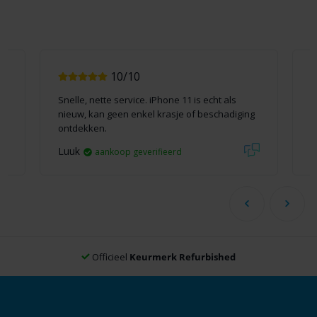
10/10
Snelle, nette service. iPhone 11 is echt als
S
nieuw, kan geen enkel krasje of beschadiging
k
ontdekken.
Luuk
S
aankoop geverifieerd
Officieel
Keurmerk Refurbished