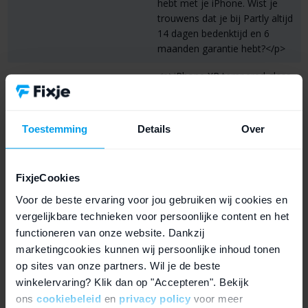
hebt met je iPhone. Wist je
trouwens dat je bij Partly altijd
14 dagen bedenktijd en 6
maanden garantie hebt?</p>
<p>iPhone XR tempered glass
kopen bij Partly? Om het
scherm van je iPhone
optimaal te kunnen
Toestemming
Details
Over
beschermen is het belangrijk
om het scherm te voorzien
van een goed tempered glass.
FixjeCookies
In het kader van
duurzaamheid en geld
Voor de beste ervaring voor jou gebruiken wij cookies en
besparen is het belangrijk dat
vergelijkbare technieken voor persoonlijke content en het
Partly short description
de levensduur van apparaten
functioneren van onze website. Dankzij
wordt verlengd.</p> <p>
marketingcookies kunnen wij persoonlijke inhoud tonen
<strong>Door het gebruik van
op sites van onze partners. Wil je de beste
een tempered glass voorkom
winkelervaring? Klik dan op "Accepteren". Bekijk
je:</strong></p><ul>
ons
cookiebeleid
en
privacy policy
voor meer
<li>Krassen op het scherm</li>