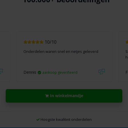
10/10
Onderdelen waren snel en netjes geleverd
S
h
Dennis
F
aankoop geverifieerd
In winkelmandje
Hoogste kwaliteit onderdelen