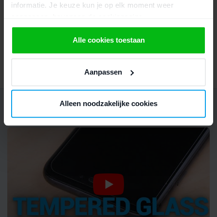
informatie. Je keuze kun je op elk moment weer
<li>Zorgt dat je scherm
aanpassen, bovenaan de cookiepagina.
minder snel kapot gaat</li>
<li>Beschermt tegen water of
andere vloeistoffen</li></ul>
We werken samen met
21 derden
die uw gegevens
Alle cookies toestaan
kunnen ontvangen en verwerken.
GTIN (tijdelijk)
7091176185069
Aanpassen
Alleen noodzakelijke cookies
Tempered glass aanbrengen (video):