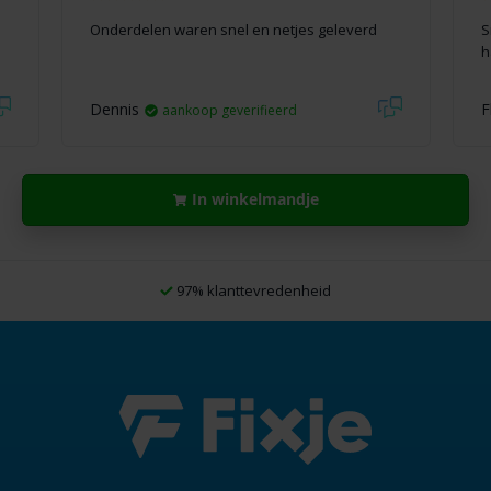
Onderdelen waren snel en netjes geleverd
S
h
Dennis
F
aankoop geverifieerd
In winkelmandje
97% klanttevredenheid