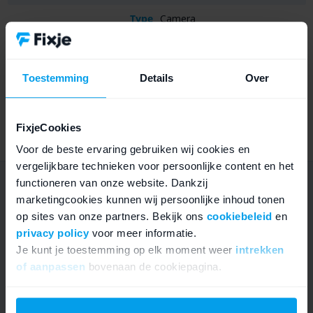
Type
Camera
Kwaliteit
A+ kwaliteit
Geschikt voor
iPhone 15
Toestemming
Details
Over
Geschikt voor
A2846, A3089, A3090, A3092
modelnummer
FixjeCookies
Voor de beste ervaring gebruiken wij cookies en
vergelijkbare technieken voor persoonlijke content en het
functioneren van onze website. Dankzij
Twijfel je nog over iPhone 15
marketingcookies kunnen wij persoonlijke inhoud tonen
achtercamera?
op sites van onze partners. Bekijk ons
cookiebeleid
en
privacy policy
voor meer informatie.
Je kunt je toestemming op elk moment weer
intrekken
of aanpassen
bovenaan de cookiepagina.
We werken samen met
21 derden
die uw gegevens