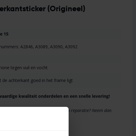
erkantsticker (Origineel)
e 15
lnummers: A2846, A3089, A3090, A3092
one tegen vuil en vocht
t de achterkant goed in het frame ligt
aardige kwaliteit onderdelen en een snelle levering!
hone 15 achterkantsticker of over een reparatie? Neem dan
ra advies.