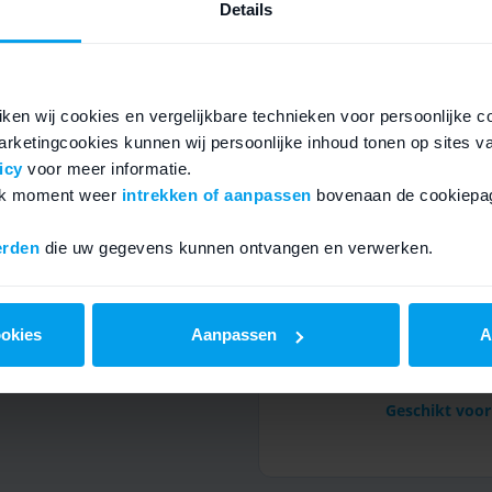
Details
Specificaties
ken wij cookies en vergelijkbare technieken voor persoonlijke c
rketingcookies kunnen wij persoonlijke inhoud tonen op sites v
icy
voor meer informatie.
elk moment weer
intrekken of aanpassen
bovenaan de cookiepag
erden
die uw gegevens kunnen ontvangen en verwerken.
ookies
Aanpassen
A
Geschikt vo