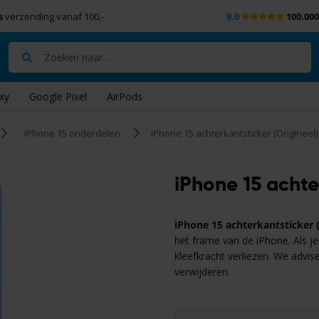
s
verzending vanaf 100,-
9.0
100.00
Zoeken
xy
Google Pixel
AirPods
iPhone 15 onderdelen
iPhone 15 achterkantsticker (Origineel)
iPhone 15 achte
iPhone 15 achterkantsticker 
het frame van de iPhone. Als j
kleefkracht verliezen. We advi
verwijderen.