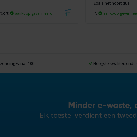
Zoals het hoort dus
weert
P.
aankoop geverifieerd
aankoop geverifie
zending vanaf 100,-
Hoogste kwaliteit onde
Minder e-waste, 
Elk toestel verdient een twee