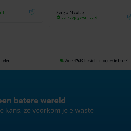
Sergiu-Nicolae
erd
aankoop geverifieerd
rdelen
Voor
17:30
besteld, morgen in huis
*
een betere wereld
de kans, zo voorkom je e-waste