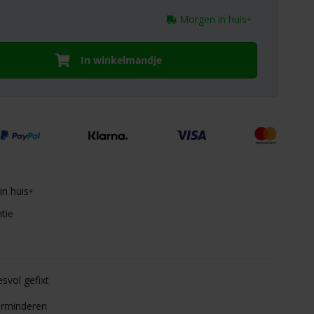
Morgen in huis
*
In winkelmandje
in huis
*
tie
esvol gefixt
erminderen