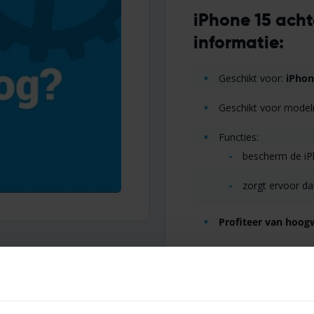
iPhone 15 acht
informatie:
Geschikt voor:
iPhon
Geschikt voor mode
Functies:
bescherm de iPh
zorgt ervoor da
Profiteer van hoogw
Heb je vragen over deze iP
contact met ons op voor ext