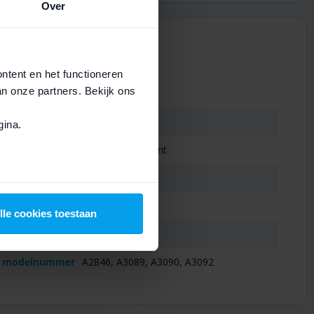
Over
ontent en het functioneren
an onze partners. Bekijk ons
Soort
Onderdeel
Device
iPhone
ina.
Type
Sticker, Achterkant
Kwaliteit
Origineel
APN
923-09185
lle cookies toestaan
Geschikt voor
iPhone 15
or modelnummer
A2846, A3089, A3090, A3092