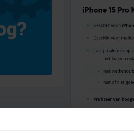
iPhone 15 Pro 
Geschikt voor:
iPhon
Geschikt voor mode
Lost problemen op z
niet kunnen op
niet werkende 
niet of niet go
Profiteer van hoogw
Heb je vragen over deze iP
dan contact met ons op voo