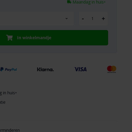
Maandag in huis
*
-
+
In winkelmandje
 in huis
*
tie
erminderen