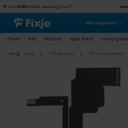
Voor
23:59
besteld, maandag in huis
*
Grat
Alle categorieën
iPhone
iPad
MacBook
Apple Watch
Samsung Gala
Terug
Home
Zelf repareren
iPhone onderdelen