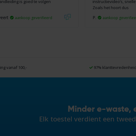
andleiding is goed te volgen
instructievideo’s, snell
Zoals het hoort dus
weert
P.
aankoop geverifieerd
aankoop geverifie
ng vanaf 100,-
97% klanttevredenhei
Minder e-waste, 
Elk toestel verdient een twee