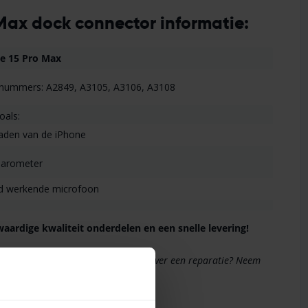
Max dock connector informatie:
e 15 Pro Max
lnummers: A2849, A3105, A3106, A3108
oals:
laden van de iPhone
barometer
ed werkende microfoon
aardige kwaliteit onderdelen en een snelle levering!
hone 15 Pro Max batterij sticker of over een reparatie? Neem
r extra advies.