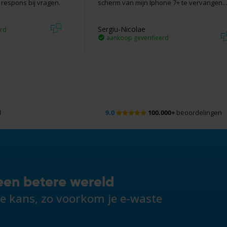
e respons bij vragen.
scherm van mijn Iphone 7+ te vervangen.
Sergiu-Nicolae
erd
aankoop geverifieerd
d
9.0
100.000+
beoordelingen
een betere wereld
de kans, zo voorkom je e-waste