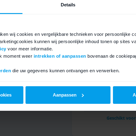
Details
Specificaties
ken wij cookies en vergelijkbare technieken voor persoonlijke c
rketingcookies kunnen wij persoonlijke inhoud tonen op sites v
icy
voor meer informatie.
elk moment weer
intrekken of aanpassen
bovenaan de cookiepag
erden
die uw gegevens kunnen ontvangen en verwerken.
ookies
Aanpassen
A
Geschikt vo