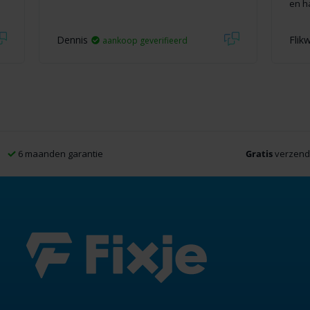
en h
Dennis
Flik
aankoop geverifieerd
6 maanden garantie
Gratis
verzendi