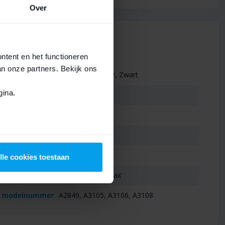
Over
ontent en het functioneren
an onze partners. Bekijk ons
Kleur
Blauw, Wit, Zilver, Zwart
ina.
Soort
Onderdeel
Device
iPhone
Type
Dock
Kwaliteit
A+ kwaliteit
lle cookies toestaan
Geschikt voor
iPhone 15 Pro Max
or modelnummer
A2849, A3105, A3106, A3108