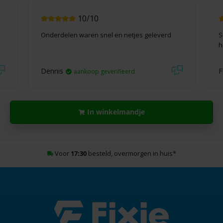
10/10
Onderdelen waren snel en netjes geleverd
S
h
Dennis
F
aankoop geverifieerd
In winkelmandje
Voor
17:30
besteld, overmorgen in huis
*