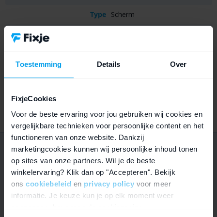
Type
Scherm
Kwaliteit
A+ kwaliteit
Display
OLED
Toestemming
Details
Over
Geschikt voor
iPhone 15 Pro Max
Geschikt voor
A2849, A3105, A3106, A3108
FixjeCookies
modelnummer
Voor de beste ervaring voor jou gebruiken wij cookies en
vergelijkbare technieken voor persoonlijke content en het
functioneren van onze website. Dankzij
marketingcookies kunnen wij persoonlijke inhoud tonen
Twijfel je nog over iPhone 15 Pro Max
op sites van onze partners. Wil je de beste
scherm (A+ kwaliteit)?
winkelervaring? Klik dan op "Accepteren". Bekijk
ons
cookiebeleid
en
privacy policy
voor meer
informatie. Je keuze kun je op elk moment weer
aanpassen, bovenaan de cookiepagina.