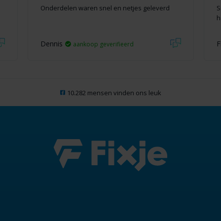
Onderdelen waren snel en netjes geleverd
S
h
Dennis
F
aankoop geverifieerd
10.282 mensen vinden ons leuk