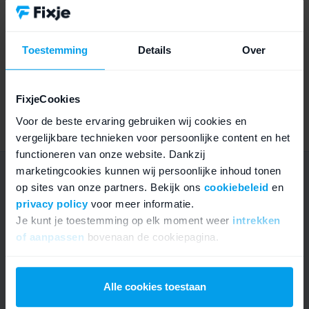
Display
OLED
Geschikt voor
iPhone 16 Pro
Toestemming
Details
Over
Geschikt voor
A3083, A3292, A3293, A3294
modelnummer
FixjeCookies
GTIN (tijdelijk)
6095854680687
Voor de beste ervaring gebruiken wij cookies en
vergelijkbare technieken voor persoonlijke content en het
functioneren van onze website. Dankzij
marketingcookies kunnen wij persoonlijke inhoud tonen
Twijfel je nog over iPhone 16 Pro scherm
op sites van onze partners. Bekijk ons
cookiebeleid
en
(Premium kwaliteit)?
privacy policy
voor meer informatie.
Je kunt je toestemming op elk moment weer
intrekken
of aanpassen
bovenaan de cookiepagina.
We werken samen met
21 derden
die uw gegevens
kunnen ontvangen en verwerken.
Alle cookies toestaan