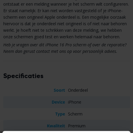
ontstaat er een melding wanneer je het scherm wilt configureren.
Er staat namelijk: Er kan niet worden vastgesteld of je iPhone-
scherm een origineel Apple onderdeel is. Een mogelijke oorzaak
hiervoor is dat je onderdeel niet origineel is of niet naar behoren
werkt. Je hoeft niet te schrikken van deze melding, we hebben
onze schermen goed test en werken helemaal naar behoren.
Heb je vragen over dit iPhone 16 Pro scherm of over de reparatie?
Neem dan gerust contact met ons op voor persoonlijk advies.
Specificaties
Soort
Onderdeel
Device
iPhone
Type
Scherm
Kwaliteit
Premium