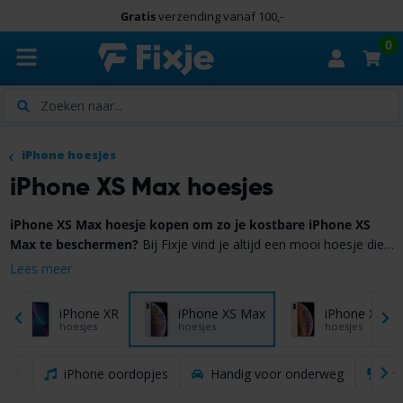
Gratis
verzending vanaf 100,-
0
Zoeken
iPhone hoesjes
iPhone XS Max hoesjes
iPhone XS Max hoesje kopen om zo je kostbare iPhone XS
Max te beschermen?
Bij Fixje vind je altijd een mooi hoesje die
bij je iPhone XS Max past! Een hoesje zal goede bescherming
Lees meer
Bekijk hieronder het assortiment iPhone iPhone XS Max
bieden en ziet er daarnaast ook nog eens leuk uit!
hoesjes.
iPhone XR
iPhone XS Max
iPhone XS
hoesjes
hoesjes
hoesjes
iPhone oordopjes
Handig voor onderweg
Ori