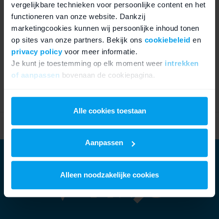
service biedt.
vergelijkbare technieken voor persoonlijke content en het
functioneren van onze website. Dankzij
marketingcookies kunnen wij persoonlijke inhoud tonen
Vragen over je iPhone XS max hoesjes?
op sites van onze partners. Bekijk ons
cookiebeleid
en
privacy policy
voor meer informatie.
Bij vragen over iPhone XS Max hoesjes uit de webshop over
Je kunt je toestemming op elk moment weer
intrekken
bijvoorbeeld welke het meest geschikt is voor jou kan je natuurlijk
of aanpassen
bovenaan de cookiepagina.
contact opnemen met ons. Het team van Fixje staat altijd klaar
om je te helpen!
We werken samen met
21 derden
die uw gegevens
kunnen ontvangen en verwerken.
Alle cookies toestaan
6 maanden garantie
Aanpassen
Alleen noodzakelijke cookies