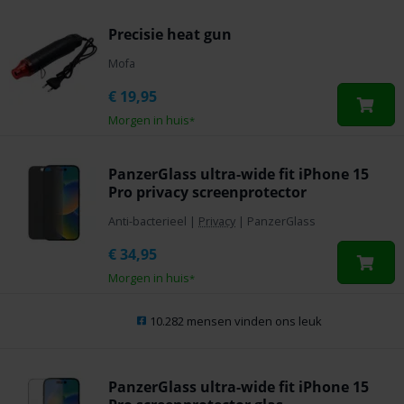
Precisie heat gun
Mofa
€
19,95
Morgen in huis
*
PanzerGlass ultra-wide fit iPhone 15
Pro privacy screenprotector
Anti-bacterieel
|
Privacy
|
PanzerGlass
€
34,95
Morgen in huis
*
10.282 mensen vinden ons leuk
PanzerGlass ultra-wide fit iPhone 15