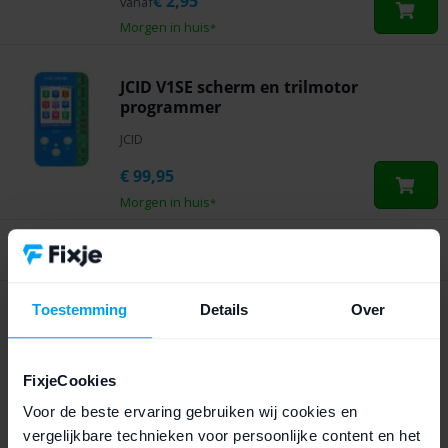
€
2,95
vanaf
Morgen in huis
*
JCID V1SE scherm en trilmotor
programmer
JCID
€
99,95
Morgen in huis
*
Thuiswinkel
Waarborg
Toestemming
Details
Over
4smarts USB-C naar USB-C kabel - 1,5
meter - Wit
4smarts
FixjeCookies
€
14,95
Voor de beste ervaring gebruiken wij cookies en
vergelijkbare technieken voor persoonlijke content en het
Morgen in huis
*