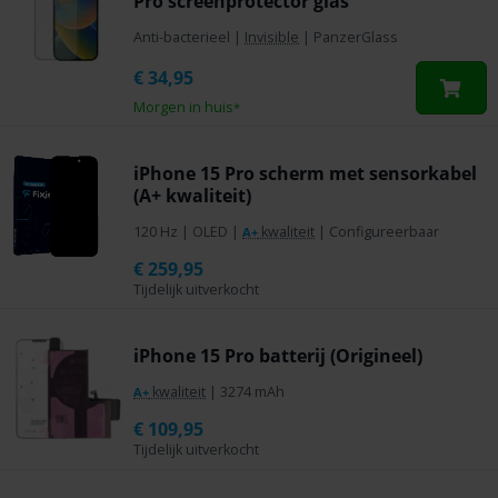
Pro screenprotector glas
Anti-bacterieel
|
Invisible
|
PanzerGlass
€
34,95
Morgen in huis
*
iPhone 15 Pro scherm met sensorkabel
(A+ kwaliteit)
120 Hz
|
OLED
|
kwaliteit
|
Configureerbaar
A+
€
259,95
Tijdelijk uitverkocht
iPhone 15 Pro batterij (Origineel)
kwaliteit
|
3274 mAh
A+
€
109,95
Tijdelijk uitverkocht