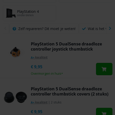
PlayStation 4
onderdelen
Zelf repareren? Dit moet je weten!
Wat is het verschi
PlayStation 5 DualSense draadloze
controller joystick thumbstick
kwaliteit
A+
€
9,95
Overmorgen in huis
*
PlayStation 5 DualSense draadloze
controller thumbstick covers (2 stuks)
kwaliteit
|
2 stuks
A+
€
9,95