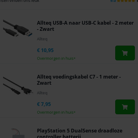
9.0
100.000+
beoordelingen
Allteq USB-A naar USB-C kabel - 2 meter
- Zwart
Allteq
€
10,95
Overmorgen in huis
*
Allteq voedingskabel C7 - 1 meter -
Zwart
Allteq
€
7,95
Overmorgen in huis
*
PlayStation 5 DualSense draadloze
controller batterij