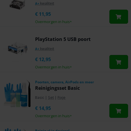
kwaliteit
A+
€
11,95
Overmorgen in huis
*
PlayStation 5 USB poort
kwaliteit
A+
€
12,95
Overmorgen in huis
*
Poorten, camera, AirPods en meer
Reinigingsset Basic
Basic
|
Set
|
Fixje
€
14,95
Overmorgen in huis
*
Reinig al je devices!