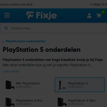
Altijd 14 dagen bedenktijd
0
Zoeken
PlayStation onderdelen
PlayStation 5 onderdelen
PlayStation 5 onderdelen van hoge kwaliteit koop je bij Fixje.
Met deze onderdelen kun jij zelf je kapotte PlayStation 5
repareren zodat je veel geld en natuurlijk een nieuw apparaat
Lees meer
bespaart! Fixje is dé #1 op het gebied van PlayStation onderdelen.
Bekijk hieronder het uitgebreide assortiment met PlayStation 5
Alle PlayStation
PlayStation 5
onderdelen.
onderdelen
onderdelen
PlayStation 4 Pro
PlayStation 4 Slim
onderdelen
onderdelen