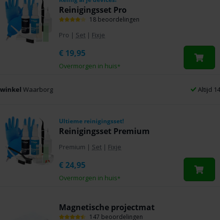
Reinigingsset Pro
18 beoordelingen
Pro
|
Set
|
Fixje
€
19,95
Overmorgen in huis
*
Altijd 14 dagen bedenktijd
Ultieme reinigingsset!
Reinigingsset Premium
Premium
|
Set
|
Fixje
€
24,95
Overmorgen in huis
*
Magnetische projectmat
147 beoordelingen