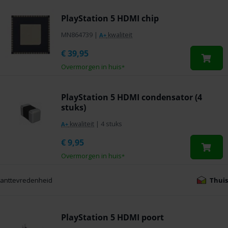
PlayStation 5 HDMI chip
MN864739
|
kwaliteit
A+
€
39,95
Overmorgen in huis
*
PlayStation 5 HDMI condensator (4
stuks)
kwaliteit
|
4 stuks
A+
€
9,95
Overmorgen in huis
*
Thuiswinkel
Waarborg
PlayStation 5 HDMI poort