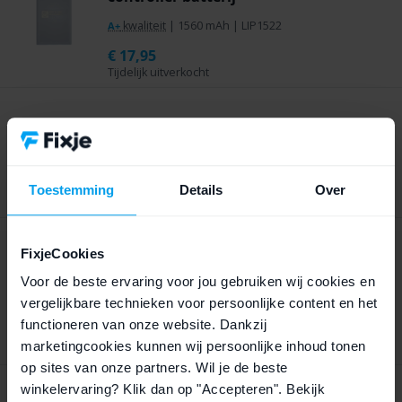
kwaliteit
|
1560 mAh
|
LIP1522
A+
€
17,95
Tijdelijk uitverkocht
PlayStation 5 HDMI diode (4 stuks)
SOD923
|
kwaliteit
|
4 stuks
A+
€
9,95
Toestemming
Details
Over
Tijdelijk uitverkocht
FixjeCookies
Thermal Grizzly Conductonaut Liquid
Metal (1 gram)
Voor de beste ervaring voor jou gebruiken wij cookies en
Thermal Grizzly
|
1 gram
vergelijkbare technieken voor persoonlijke content en het
functioneren van onze website. Dankzij
€
19,95
marketingcookies kunnen wij persoonlijke inhoud tonen
Tijdelijk uitverkocht
op sites van onze partners. Wil je de beste
winkelervaring? Klik dan op "Accepteren". Bekijk