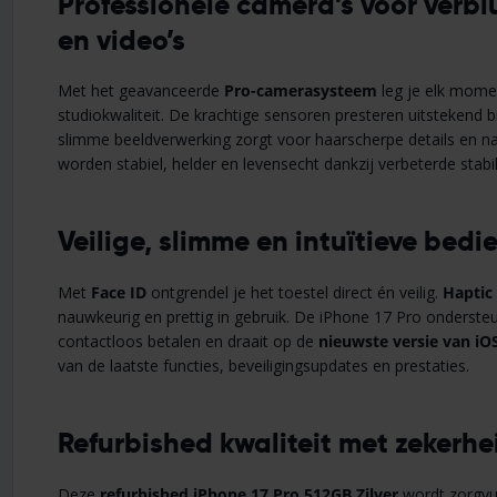
Professionele camera’s voor verblu
en video’s
Met het geavanceerde
Pro-camerasysteem
leg je elk mome
studiokwaliteit. De krachtige sensoren presteren uitstekend bij 
slimme beeldverwerking zorgt voor haarscherpe details en na
worden stabiel, helder en levensecht dankzij verbeterde stab
Veilige, slimme en intuïtieve bedi
Met
Face ID
ontgrendel je het toestel direct én veilig.
Haptic
nauwkeurig en prettig in gebruik. De iPhone 17 Pro onderst
contactloos betalen en draait op de
nieuwste versie van iO
van de laatste functies, beveiligingsupdates en prestaties.
Refurbished kwaliteit met zekerhe
Deze
refurbished iPhone 17 Pro 512GB Zilver
wordt zorgvul