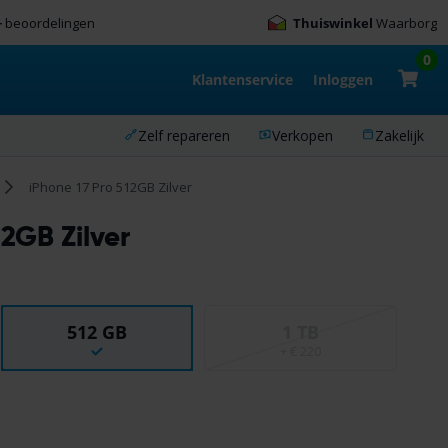
+
beoordelingen
Thuiswinkel
Waarborg
0
Klantenservice
Inloggen
Zelf repareren
Verkopen
Zakelijk
iPhone 17 Pro 512GB Zilver
12GB Zilver
512 GB
1 TB
+ € 220