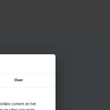
Over
nlijke content en het
en op sites van onze