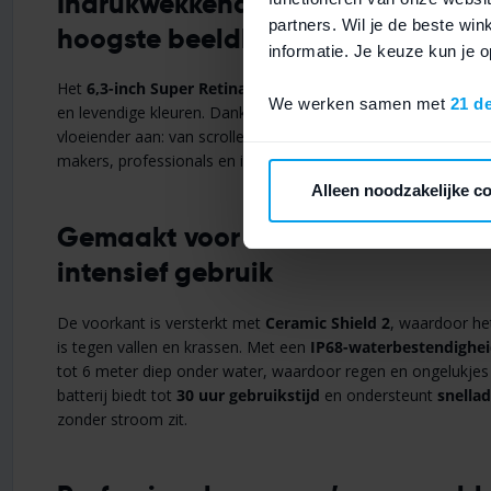
Indrukwekkend ProMotion-display
partners. Wil je de beste wi
hoogste beeldkwaliteit
informatie. Je keuze kun je
Het
6,3-inch Super Retina XDR Pro-display
levert haarscher
We werken samen met
21 d
en levendige kleuren. Dankzij de hoge verversingssnelheid voel
vloeiender aan: van scrollen en multitasken tot gaming en vid
makers, professionals en iedereen die maximale scherpte ve
Alleen noodzakelijke c
Gemaakt voor duurzaamheid en d
intensief gebruik
De voorkant is versterkt met
Ceramic Shield 2
, waardoor he
is tegen vallen en krassen. Met een
IP68-waterbestendighei
tot 6 meter diep onder water, waardoor regen en ongelukjes
batterij biedt tot
30 uur gebruikstijd
en ondersteunt
snella
zonder stroom zit.