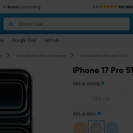
Gratis
verzending
9.0
100.000
Zoeken
xy
Google Pixel
AirPods
e
Refurbished iPhone kopen
Refurbished iPhone 17 Pro
iPhone 17 Pro 5
Kies je opslag
256 GB
- € 132
Kies je kleur