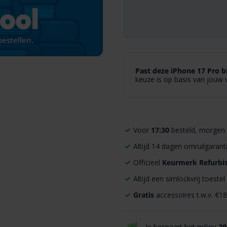
estellen.
Past deze iPhone 17 Pro bi
keuze is op basis van jouw 
Voor
17:30
besteld, morgen
Altijd 14 dagen omruilgarant
Officieel
Keurmerk Refurbi
Altijd een simlockvrij toestel
Gratis
accessoires t.w.v. €18
Je bespaart het milieu
20