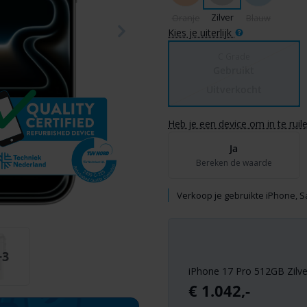
Zilver
Oranje
Blauw
Kies je uiterlijk
C Grade
Gebruikt
Uitverkocht
Heb je een device om in te ruil
Ja
Bereken de waarde
Verkoop je gebruikte iPhone, 
+3
iPhone 17 Pro 512GB Zilve
€
1.042,-