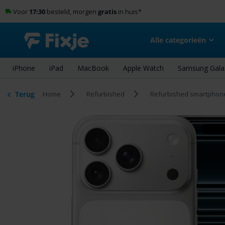
Voor
17:30
besteld, morgen
gratis
in huis
*
Alle categorieën
iPhone
iPad
MacBook
Apple Watch
Samsung Gala
Terug
Home
Refurbished
Refurbished smartphon