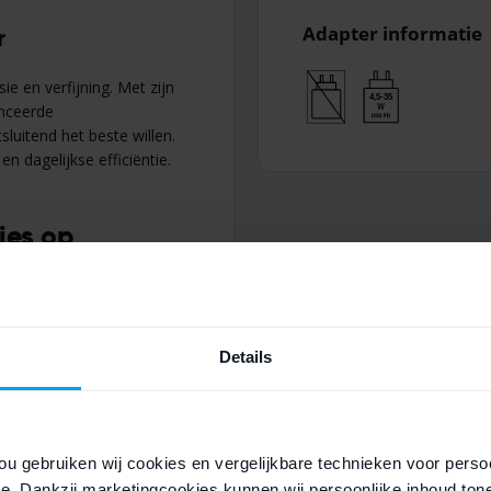
Adapter informatie
r
ie en verfijning. Met zijn
anceerde
sluitend het beste willen.
en dagelijkse efficiëntie.
ies op
chip
, die zorgt voor
es in zware apps zoals
Details
ngekend responsief, zelfs
te voor foto’s, video’s,
ou gebruiken wij cookies en vergelijkbare technieken voor persoo
e. Dankzij marketingcookies kunnen wij persoonlijke inhoud ton