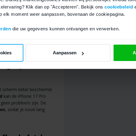
 voor de
nkelervaring? Klik dan op "Accepteren". Bekijk ons
cookiebeleid
 op elk moment weer aanpassen, bovenaan de cookiepagina.
p beeld, diepe zwarttinten
erden
die uw gegevens kunnen ontvangen en verwerken.
t alles sneller en
eo’s bekijken. Ideaal voor
rwacht.
ookies
Aanpassen
A
agelijks
t scherm beter beschermd
d
kan de iPhone 17 Pro
 geen probleem zijn. De
den
, zodat je nooit lang