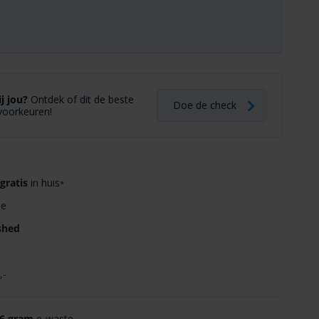
j jou?
Ontdek of dit de beste
Doe de check
voorkeuren!
gratis
in huis
*
ie
shed
,-
6 gram
e-waste