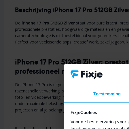
Beschrijving iPhone 17 Pro 512GB Zilve
De
iPhone 17 Pro 512GB Zilver
staat voor pure kracht, precis
professionele prestaties, hoogwaardige materialen en geav
cameratechnologie is dit toestel ideaal voor gebruikers die uit
Perfect voor veeleisende apps, creatief werk, zakelijk gebruik 
iPhone 17 Pro 512GB Zilver: prestat
professioneel niveau
De iPhone 17 Pro is uitgerust met de ultrakrachtige
A19 Pro-
razendsnelle verwerking, soepele multitasking en topprestati
Toestemming
foto- en videobewerking. Met
12GB RAM
blijft het toestel o
onder maximale belasting. De
512GB opslag
biedt volop ruim
projecten en al je belangrijke documenten.
FixjeCookies
Voor de beste ervaring voor j
functioneren van onze websit