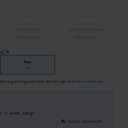
B Grade
A Grade
Licht gebruikt
Zo goed als nieuw
Uitverkocht
Uitverkocht
en?
Nee
Samsung en nog veel meer devices aan ons!
Meer informatie
r - C Grade, Marge
Tijdelijk uitverkocht