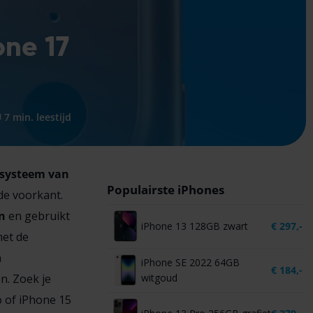
one 17
7 min. leestijd
asysteem van
Populairste iPhones
de voorkant.
n
en gebruikt
iPhone 13 128GB zwart
€
297,-
met de
n
iPhone SE 2022 64GB
€
184,-
witgoud
n. Zoek je
o of iPhone 15