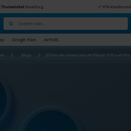
Thuiswinkel
Waarborg
97% klanttevre
Zoeken
xy
Google Pixel
AirPods
me
Blogs
Dit kan de camera van de iPhone 17 Pro en Pro