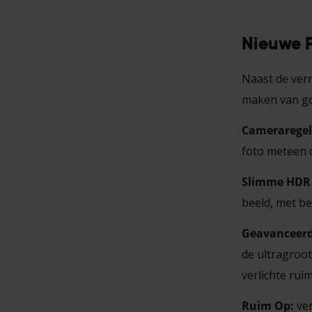
Nieuwe P
Naast de ver
maken van go
Cameraregel
foto meteen de
Slimme HDR 
beeld, met be
Geavanceer
de ultragroot
verlichte ruim
Ruim Op:
ver