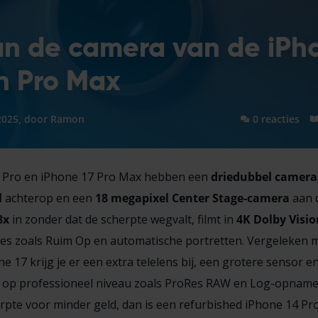
an de camera van de iPh
n Pro Max
2025, door
Ramon
0 reacties
 Pro en iPhone 17 Pro Max hebben een
driedubbel camer
l
achterop en een
18
megapixel
Center Stage-camera
aan 
8x
in zonder dat de scherpte wegvalt, filmt in
4K
Dolby
Visio
ies zoals Ruim Op en automatische portretten. Vergeleken 
 17 krijg je er een extra telelens bij, een grotere sensor e
s op professioneel niveau zoals ProRes RAW en Log-opname
rpte voor minder geld, dan is een refurbished iPhone 14 Pr