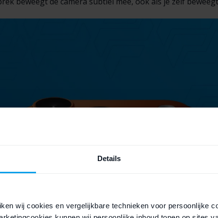
rek beweegt de camera subtiel mee, ook als je zelf beweegt
Details
ken wij cookies en vergelijkbare technieken voor persoonlijke c
rketingcookies kunnen wij persoonlijke inhoud tonen op sites v