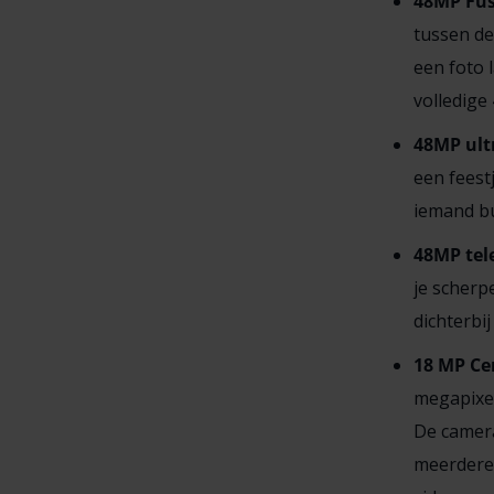
48MP Fus
tussen de
een foto l
volledige
48MP ult
een feest
iemand bu
48MP tel
je scherp
dichterbi
18 MP Ce
megapixel
De camera
meerdere 