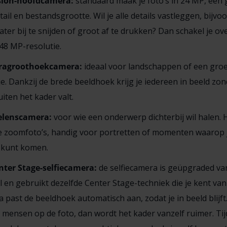
ion-hoofdcamera:
standaard maak je foto’s in 24 MP, een
tail en bestandsgrootte. Wil je alle details vastleggen, bijv
ater bij te snijden of groot af te drukken? Dan schakel je ov
 48 MP-resolutie.
ragroothoekcamera:
ideaal voor landschappen of een gro
je. Dankzij de brede beeldhoek krijg je iedereen in beeld zon
iten het kader valt.
elenscamera:
voor wie een onderwerp dichterbij wil halen.
e zoomfoto’s, handig voor portretten of momenten waarop j
j kunt komen.
nter Stage-selfiecamera:
de selfiecamera is geüpgraded va
 en gebruikt dezelfde Center Stage-techniek die je kent va
 past de beeldhoek automatisch aan, zodat je in beeld blijft.
mensen op de foto, dan wordt het kader vanzelf ruimer. Ti