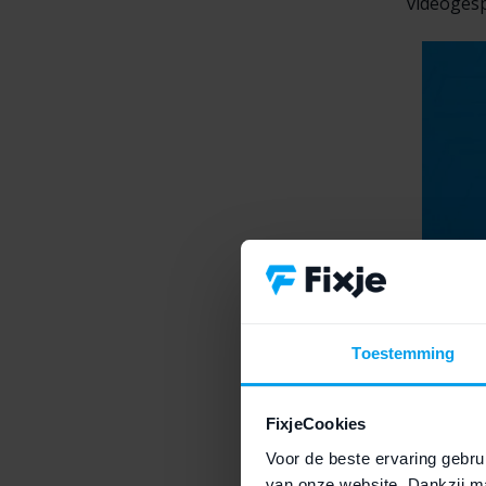
videogesp
Toestemming
FixjeCookies
Voor de beste ervaring gebrui
van onze website. Dankzij ma