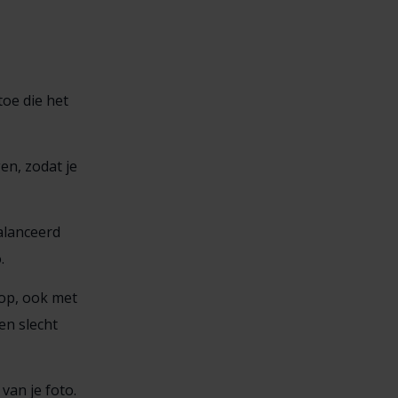
oe die het
en, zodat je
alanceerd
.
 op, ook met
en slecht
an je foto.