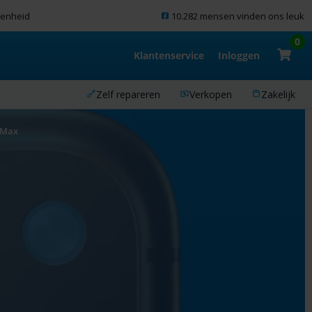
denheid
10.282 mensen vinden ons leuk
0
Klantenservice
Inloggen
Zelf repareren
Verkopen
Zakelijk
 Max