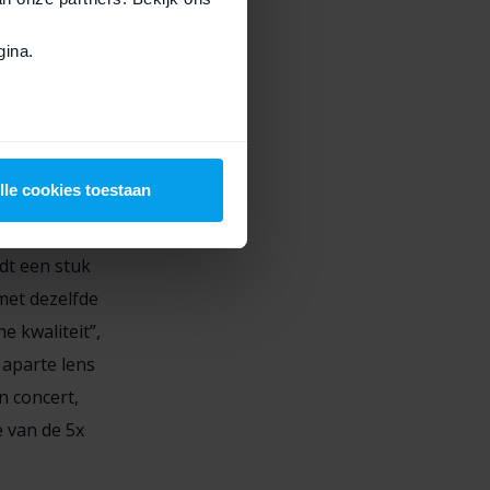
n
ina.
e iPhone 16
 sensor die
n situaties
lle cookies toestaan
dt een stuk
met dezelfde
e kwaliteit”,
 aparte lens
n concert,
e van de 5x