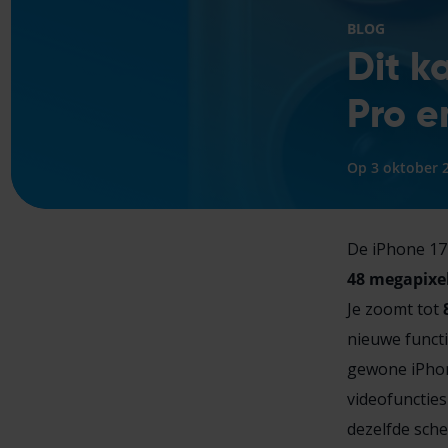
BLOG
Dit k
Pro e
Op 3 oktober 
De iPhone 17
48 megapixe
Je zoomt tot
nieuwe funct
gewone iPhone
videofunctie
dezelfde sche