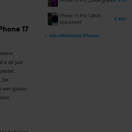
iPhone 13 Pro 256GB grafiet
€
379,-
iPhone 14 Pro 128GB
€
454,-
Spacezwart
Phone 17
Alle refurbished iPhones
ysteem
is dit jaar
oestel,
. De
op een glazen
lazen