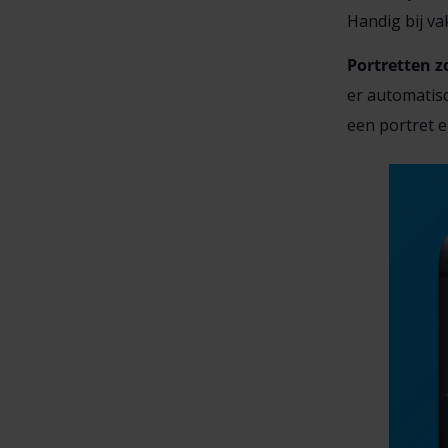
Handig bij va
Portretten z
er automatisc
een portret e