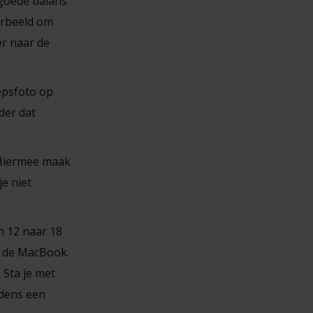
 goede balans
oorbeeld om
er naar de
epsfoto op
der dat
 Hiermee maak
e niet
n 12 naar 18
n de MacBook.
 Sta je met
jdens een