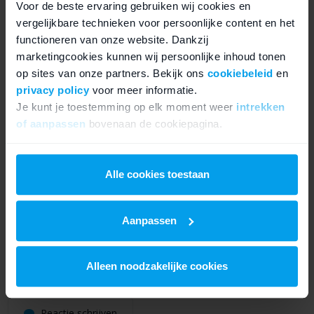
Voor de beste ervaring gebruiken wij cookies en
vergelijkbare technieken voor persoonlijke content en het
functioneren van onze website. Dankzij
marketingcookies kunnen wij persoonlijke inhoud tonen
op sites van onze partners. Bekijk ons
cookiebeleid
en
Geschreven door
privacy policy
voor meer informatie.
Davey
Je kunt je toestemming op elk moment weer
intrekken
of aanpassen
bovenaan de cookiepagina.
Davey is reparatie specialist en mede eigenaar van
Fixje. Davey is gespecialiseerd in elk type iPhone en
We werken samen met
21 derden
die uw gegevens
hij kent elk stukje hardware van binnen en buiten.
kunnen ontvangen en verwerken.
Alle cookies toestaan
Aanpassen
2 reacties op “
iPhone 6s Plus aan en uit
Alleen noodzakelijke cookies
knop vervangen
”
Reactie schrijven