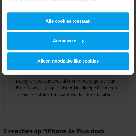
Suggestie hoe we dit artikel kunnen verbeteren?
Laat het ons
weten!
We werken samen met
21 derden
die uw gegevens
Dit artikel delen
kunnen ontvangen en verwerken.
Alle cookies toestaan
Aanpassen
Geschreven door
Alleen noodzakelijke cookies
Davey
Davey is reparatie specialist en mede eigenaar van
Fixje. Davey is gespecialiseerd in elk type iPhone en
hij kent elk stukje hardware van binnen en buiten.
5 reacties op “
iPhone 6s Plus dock