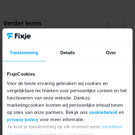
Verder lezen
Toestemming
Details
Over
FixjeCookies
Voor de beste ervaring gebruiken wij cookies en
IPHONE 6S PLUS REPARATIE
vergelijkbare technieken voor persoonlijke content en het
Voorgemonteerd iPhone 6s
IPHONE 6
functioneren van onze website. Dankzij
Plus scherm en LCD
iPhone
marketingcookies kunnen wij persoonlijke inhoud tonen
vervangen
verva
op sites van onze partners. Bekijk ons
cookiebeleid
en
privacy policy
voor meer informatie.
Je kunt je toestemming op elk moment weer
intrekken
of aanpassen
bovenaan de cookiepagina.