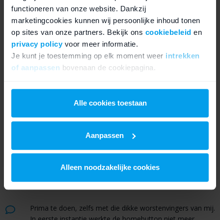
hem aan de schermkant nog een beetje aangedrukt. Zijn
functioneren van onze website. Dankzij
er nog andere dingen die ik zou kunnen proberen?
marketingcookies kunnen wij persoonlijke inhoud tonen
Daan
op 7 december, 2019
op sites van onze partners. Bekijk ons
cookiebeleid
en
Beantwoorden
privacy policy
voor meer informatie.
Je kunt je toestemming op elk moment weer
intrekken
Hallo Daan,
of aanpassen
bovenaan de cookiepagina.
Graag gedaan natuurlijk!
We raden zeker aan om de home button opnieuw te
We werken samen met
21 derden
die uw gegevens
monteren op de dock connector.
kunnen ontvangen en verwerken.
Alle cookies toestaan
Mocht dit niet helpen, dan kan het zijn dat je de dock
connector of home button moet vervangen.
Aanpassen
Met vriendelijke groet,
Team FixjeiPhone
Alleen noodzakelijke cookies
Fixje
FixjeiPhone (Bouke)
op 9 december, 2019
Beantwoorden
Prima te doen, zelfs met die dikke worstenvingers van mij.
In eerste instantie werkte de homebutton niet meer.