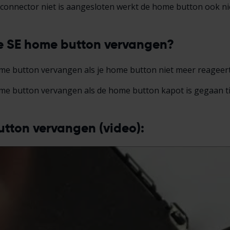
onnector niet is aangesloten werkt de home button ook nie
e SE home button vervangen?
e button vervangen als je home button niet meer reageert o
me button vervangen als de home button kapot is gegaan ti
tton vervangen (video):