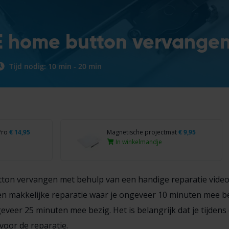
E home button vervange
Tijd nodig: 10 min - 20 min
Pro
€
14,95
Magnetische projectmat
€
9,95
In winkelmandje
tton vervangen met behulp van een handige reparatie vide
n makkelijke reparatie waar je ongeveer 10 minuten mee be
veer 25 minuten mee bezig. Het is belangrijk dat je tijdens 
voor de reparatie.