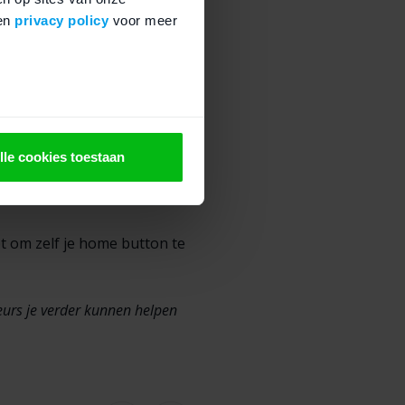
en
privacy policy
voor meer
en
van de hoogste kwaliteit,
jk om altijd voldoende de tijd
ne reparatie set en een
lle cookies toestaan
bt om zelf je home button te
teurs je verder kunnen helpen