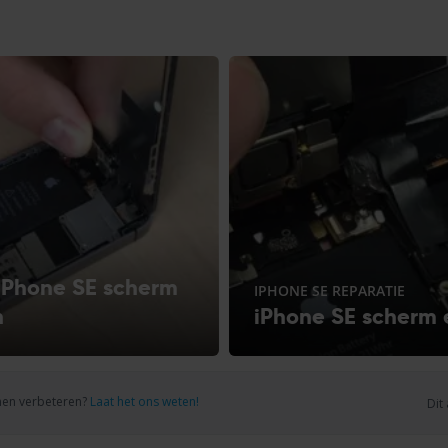
iPhone SE scherm
IPHONE SE REPARATIE
n
iPhone SE scherm
nnen verbeteren?
Laat het ons weten!
Dit 