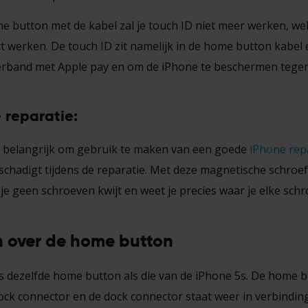
e button met de kabel zal je touch ID niet meer werken, wel 
werken. De touch ID zit namelijk in de home button kabel en
verband met Apple pay en om de iPhone te beschermen tegen 
e reparatie:
et belangrijk om gebruik te maken van een goede
iPhone rep
chadigt tijdens de reparatie. Met deze magnetische schroef
k je geen schroeven kwijt en weet je precies waar je elke sch
n over de home button
 dezelfde home button als die van de iPhone 5s. De home b
dock connector en de dock connector staat weer in verbindi