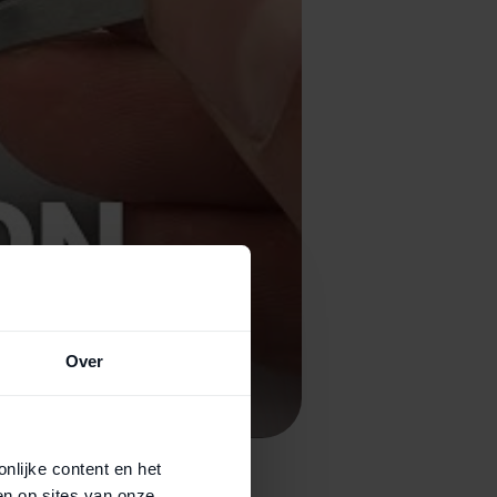
Over
nlijke content en het
en op sites van onze