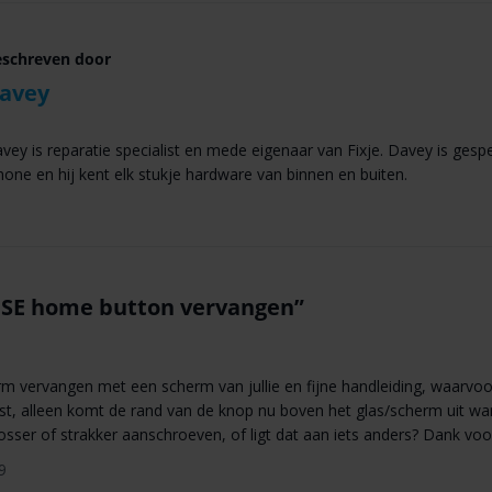
schreven door
avey
vey is reparatie specialist en mede eigenaar van Fixje. Davey is gespec
hone en hij kent elk stukje hardware van binnen en buiten.
 SE home button vervangen
”
rm vervangen met een scherm van jullie en fijne handleiding, waarvoo
t, alleen komt de rand van de knop nu boven het glas/scherm uit wa
sser of strakker aanschroeven, of ligt dat aan iets anders? Dank voo
9