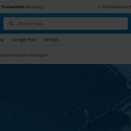
Thuiswinkel
Waarborg
97% klanttevre
Zoeken
xy
Google Pixel
AirPods
SE home button vervangen