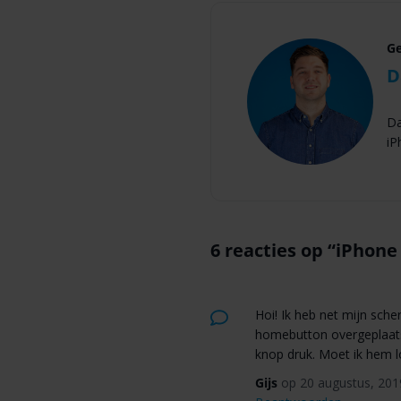
Ge
D
Da
iP
6 reacties op “
iPhone
Hoi! Ik heb net mijn sche
homebutton overgeplaats
knop druk. Moet ik hem lo
Gijs
op 20 augustus, 201