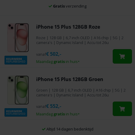
Altijd een simlockvrij toestel
iPhone 15 Plus 128GB Roze
Roze
|
128 GB
| 6,7 inch OLED | A16 chip | 5G | 2
camera's | Dynamic Island | Accu tot 26u
€
502,-
vanaf
Maandag
gratis
in huis
*
iPhone 15 Plus 128GB Groen
Groen
|
128 GB
| 6,7 inch OLED | A16 chip | 5G | 2
camera's | Dynamic Island | Accu tot 26u
€
552,-
vanaf
Maandag
gratis
in huis
*
Altijd een simlockvrij toestel