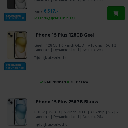
camera's | Dynamic Island | Accu tot 26u
€
517,-
vanaf
Maandag
gratis
in huis
*
iPhone 15 Plus 128GB Geel
Geel
|
128 GB
| 6,7 inch OLED | A16 chip | 5G | 2
camera's | Dynamic Island | Accu tot 26u
Tijdelijk uitverkocht
Altijd een simlockvrij toestel
iPhone 15 Plus 256GB Blauw
Blauw
|
256 GB
| 6,7 inch OLED | A16 chip | 5G | 2
camera's | Dynamic Island | Accu tot 26u
Tijdelijk uitverkocht