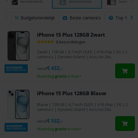
tweedehands
tweedehands
tweedehan
Budgetvriendelijk
Beste camera's
Top 10 ref
iPhone 15 Plus 128GB Zwart
8 beoordelingen
Zwart
|
128 GB
| 6,7 inch OLED | A16 chip | 5G | 2
camera's | Dynamic Island | Accu tot 26u
€
432,-
vanaf
Maandag
gratis
in huis
*
iPhone 15 Plus 128GB Blauw
Blauw
|
128 GB
| 6,7 inch OLED | A16 chip | 5G | 2
camera's | Dynamic Island | Accu tot 26u
€
532,-
vanaf
Maandag
gratis
in huis
*