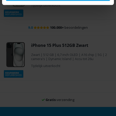
Tijdelijk uitverkocht
Gratis
verzending
iPhone 15 Plus 512GB Zwart
Zwart
|
512 GB
| 6,7 inch OLED | A16 chip | 5G | 2
camera's | Dynamic Island | Accu tot 26u
Tijdelijk uitverkocht
Gratis
verzending