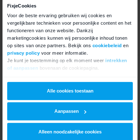
FixjeCookies
iPhone 15 Plus 512GB Roze
Voor de beste ervaring gebruiken wij cookies en
vergelijkbare technieken voor persoonlijke content en het
Roze
|
512 GB
| 6,7 inch OLED | A16 chip | 5G | 2
camera's | Dynamic Island | Accu tot 26u
functioneren van onze website. Dankzij
Tijdelijk uitverkocht
marketingcookies kunnen wij persoonlijke inhoud tonen
op sites van onze partners. Bekijk ons
cookiebeleid
en
privacy policy
voor meer informatie.
Je kunt je toestemming op elk moment weer
intrekken
iPhone 15 Plus 512GB Geel
of aanpassen
bovenaan de cookiepagina.
Geel
|
512 GB
| 6,7 inch OLED | A16 chip | 5G | 2
We werken samen met
21 derden
die uw gegevens
camera's | Dynamic Island | Accu tot 26u
kunnen ontvangen en verwerken.
Alle cookies toestaan
Tijdelijk uitverkocht
Aanpassen
iPhone 15 Plus 512GB Groen
Alleen noodzakelijke cookies
Groen
|
512 GB
| 6,7 inch OLED | A16 chip | 5G | 2
camera's | Dynamic Island | Accu tot 26u