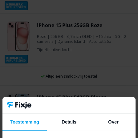
iPhone 15 Plus 256GB Roze
Roze
|
256 GB
| 6,7 inch OLED | A16 chip | 5G | 2
camera's | Dynamic Island | Accu tot 26u
Tijdelijk uitverkocht
Gratis
verzending
iPhone 15 Plus 512GB Blauw
Blauw
|
512 GB
| 6,7 inch OLED | A16 chip | 5G | 2
camera's | Dynamic Island | Accu tot 26u
Toestemming
Details
Over
Tijdelijk uitverkocht