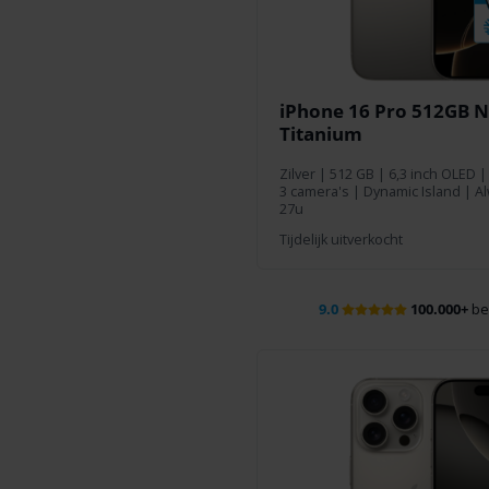
iPhone 16 Pro 512GB N
Titanium
Zilver
|
512 GB
| 6,3 inch OLED |
3 camera's | Dynamic Island | Al
27u
Tijdelijk uitverkocht
9.0
100.000+
be