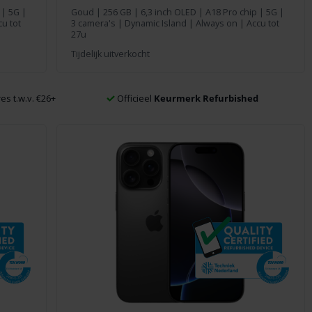
 | 5G |
Goud
|
256 GB
| 6,3 inch OLED | A18 Pro chip | 5G |
u tot
3 camera's | Dynamic Island | Always on | Accu tot
27u
Tijdelijk uitverkocht
es t.w.v. €26+
Officieel
Keurmerk Refurbished