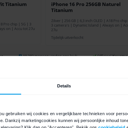
it Titanium
iPhone 16 Pro 256GB Naturel
Titanium
Zilver
|
256 GB
| 6,3 inch OLED | A18 Pro chip
8 Pro chip | 5G | 3
3 camera's | Dynamic Island | Always on | Acc
ays on | Accu tot 27u
27u
Tijdelijk uitverkocht
rg
10.282 mensen vinden ons leuk
Officieel
Keurmer
Details
ou gebruiken wij cookies en vergelijkbare technieken voor persoo
e. Dankzij marketingcookies kunnen wij persoonlijke inhoud ton
nkelervaring? Klik dan op "Accepteren". Bekijk ons
cookiebeleid