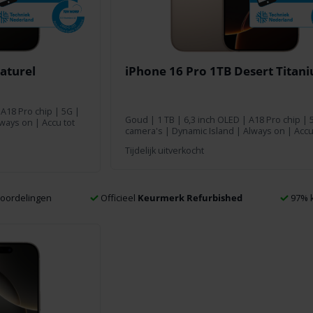
aturel
iPhone 16 Pro 1TB Desert Titan
 A18 Pro chip | 5G |
Goud
|
1 TB
| 6,3 inch OLED | A18 Pro chip | 
ways on | Accu tot
camera's | Dynamic Island | Always on | Accu
Tijdelijk uitverkocht
oordelingen
Officieel
Keurmerk Refurbished
97% k