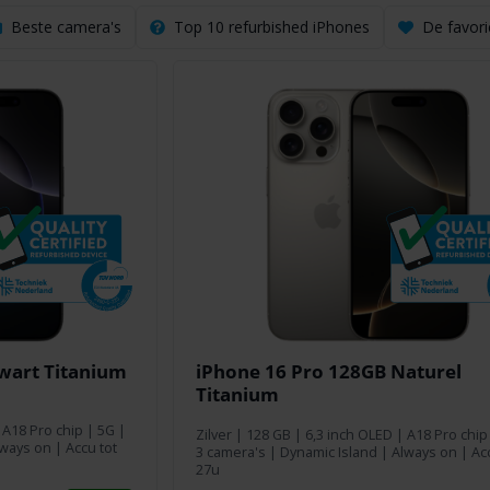
Beste camera's
Top 10 refurbished iPhones
De favori
wart Titanium
iPhone 16 Pro 128GB Naturel
Titanium
 A18 Pro chip | 5G |
Zilver
|
128 GB
| 6,3 inch OLED | A18 Pro chip
ways on | Accu tot
3 camera's | Dynamic Island | Always on | Acc
27u