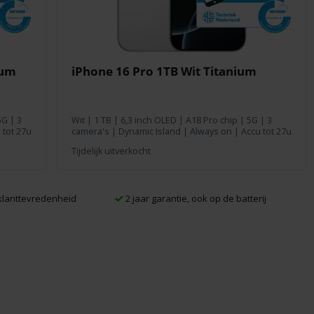
ium
iPhone 16 Pro 1TB Wit Titanium
5G | 3
Wit
|
1 TB
| 6,3 inch OLED | A18 Pro chip | 5G | 3
 tot 27u
camera's | Dynamic Island | Always on | Accu tot 27u
Tijdelijk uitverkocht
lanttevredenheid
2 jaar garantie, ook op de batterij