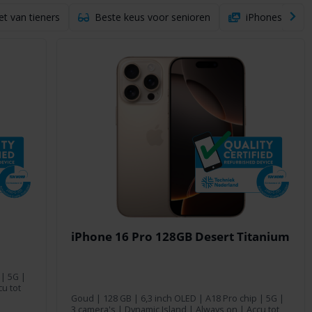
et van tieners
Beste keus voor senioren
iPhones met g
iPhone 16 Pro 128GB Desert Titanium
 | 5G |
u tot
Goud
|
128 GB
| 6,3 inch OLED | A18 Pro chip | 5G |
3 camera's | Dynamic Island | Always on | Accu tot