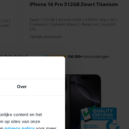
iPhone 16 Pro 512GB Zwart Titanium
Zwart
|
512 GB
| 6,3 inch OLED | A18 Pro chip | 5G |
 | 5G |
3 camera's | Dynamic Island | Always on | Accu tot
u tot
27u
Tijdelijk uitverkocht
k Refurbished
9.0
100.000+
beoordelingen
Over
nlijke content en het
en op sites van onze
en
privacy policy
voor meer