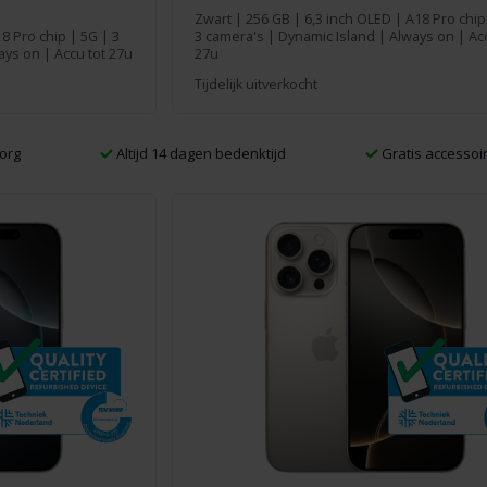
Zwart
|
256 GB
| 6,3 inch OLED | A18 Pro chip
8 Pro chip | 5G | 3
3 camera's | Dynamic Island | Always on | Acc
ays on | Accu tot 27u
27u
Tijdelijk uitverkocht
org
Altijd 14 dagen bedenktijd
Gratis accessoir