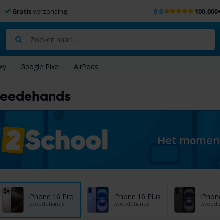
Gratis
verzending
9.0
100.000
Zoeken
xy
Google Pixel
AirPods
tweedehands
Het moment 
iPhone 16 Pro
iPhone 16 Plus
iPhon
tweedehands
tweedehands
tweede