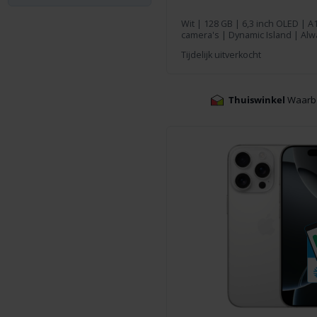
Wit
|
128 GB
| 6,3 inch OLED | A1
camera's | Dynamic Island | Alw
Tijdelijk uitverkocht
Thuiswinkel
Waarb