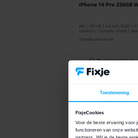
iPhone 16 Pro 256GB W
Wit
|
256 GB
| 6,3 inch OLED | A1
camera's | Dynamic Island | Alw
Tijdelijk uitverkocht
Thuiswinkel
Waarbo
Toestemming
FixjeCookies
Voor de beste ervaring voor j
functioneren van onze websit
partners. Wil je de beste wi