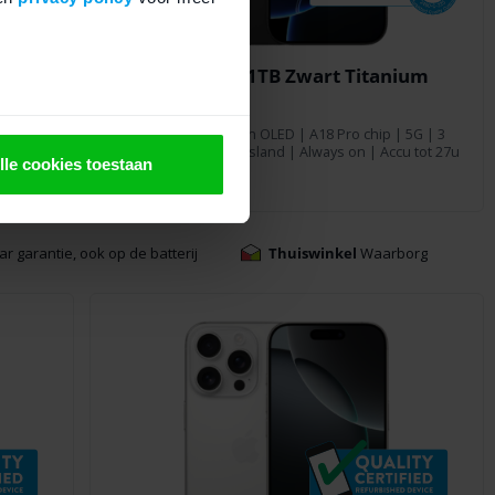
um
iPhone 16 Pro 1TB Zwart Titanium
5G | 3
Zwart
|
1 TB
| 6,3 inch OLED | A18 Pro chip | 5G | 3
 tot 27u
camera's | Dynamic Island | Always on | Accu tot 27u
lle cookies toestaan
Tijdelijk uitverkocht
ar garantie, ook op de batterij
Thuiswinkel
Waarborg