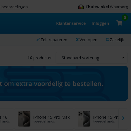
+
beoordelingen
Thuiswinkel
Waarborg
0
Klantenservice
Inloggen
Zelf repareren
Verkopen
Zakelijk
16
producten
om extra voordelig te bestellen.
e 16
iPhone 15 Pro Max
iPhone 15 Pro
hands
tweedehands
tweedehands