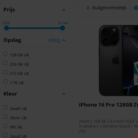
Budgetvriendelijk
Prijs
€700
€1140
Opslag
Uitleg
128 GB
(4)
256 GB
(4)
512 GB
(4)
1 TB
(4)
Kleur
iPhone 16 Pro 128GB Z
Zwart
(4)
Zilver
(4)
Zwart
|
128 GB
| 6,3 inch OLED |
3 camera's | Dynamic Island | Al
Wit
(4)
27u
Goud
(4)