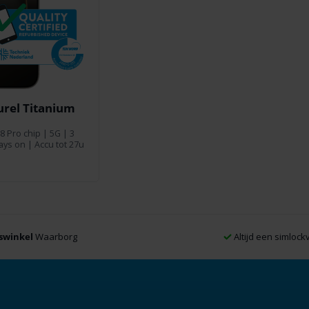
urel Titanium
8 Pro chip | 5G | 3
ays on | Accu tot 27u
swinkel
Waarborg
Altijd een simlockv