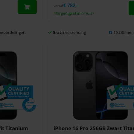
€
782,-
vanaf
Morgen
gratis
in huis
*
eoordelingen
Gratis
verzending
10.282 men
it Titanium
iPhone 16 Pro 256GB Zwart Tit