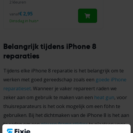
2 kleuren
€
2,95
vanaf
Dinsdag in huis
*
Belangrijk tijdens iPhone 8
reparaties
Tijdens elke iPhone 8 reparatie is het belangrijk om te
werken met goed gereedschap zoals een
goede iPhone
reparatieset
. Wanneer je vaker repareert raden we
zeker aan om gebruik te maken van een
heat gun
, voor
thuisreparateurs is het ook mogelijk om een föhn te
gebruiken. Bij het dichtmaken van de iPhone 8 is het aan
te raden om een
nieuwe frame sticker
te plaatsen voor