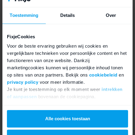
goede bescherming tegen vuil en vocht vanaf de
buitenkant.
Toestemming
Details
Over
Direct aan de slag
FixjeCookies
Wil je na het bekijken van deze teardown zelf aan de slag
Voor de beste ervaring gebruiken wij cookies en
vergelijkbare technieken voor persoonlijke content en het
gaan met het vervangen van een van je iPhone 8
functioneren van onze website. Dankzij
onderdelen? We adviseren dan om naast deze teardown
marketingcookies kunnen wij persoonlijke inhoud tonen
ook eens een kijkje te nemen op de
iPhone 8 reparatie
op sites van onze partners. Bekijk ons
cookiebeleid
en
handleidingen pagina
, hier hebben we voor elk
privacy policy
voor meer informatie.
Je kunt je toestemming op elk moment weer
intrekken
onderdeel een aparte handleiding gemaakt! Vergeet niet
of aanpassen
bovenaan de cookiepagina.
om het juiste gereedschap en onderdelen te bestellen
van de hoogste kwaliteit. Je kunt alle
iPhone 8
We werken samen met
21 derden
die uw gegevens
onderdelen en gereedschap bestellen in de webshop »
kunnen ontvangen en verwerken.
Alle cookies toestaan
Heb je nog vragen over deze iPhone 8 teardown of over een