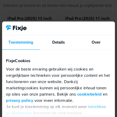
Selecteer je toestel en zie binnen één minuut je vrijblijvende bod.
iPad Pro (2025) 13 inch
iPad Pro (2025) 11 inch
Schattingsprijs tot
€ 835
Schattingsprijs tot
€ 710
Toestemming
Details
Over
FixjeCookies
Voor de beste ervaring gebruiken wij cookies en
Verkoop
Verkoop
vergelijkbare technieken voor persoonlijke content en het
functioneren van onze website. Dankzij
marketingcookies kunnen wij persoonlijke inhoud tonen
iPad Air (2025) 13 inch
iPad 11 (2025)
op sites van onze partners. Bekijk ons
cookiebeleid
en
Schattingsprijs tot
€ 615
Schattingsprijs tot
€ 228
privacy policy
voor meer informatie.
Je kunt je toestemming op elk moment weer
intrekken
of aanpassen
bovenaan de cookiepagina.