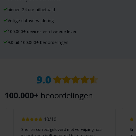
binnen 24 uur uitbetaald
Veilige dataverwijdering
100.000+ devices een tweede leven
9.0 uit 100.000+ beoordelingen
Klantreviews
9.0
100.000+
beoordelingen
10/10
Snel en correct geleverd met verwijzing naar
Sne
website hoe je iPhone zelf te repareren.
han