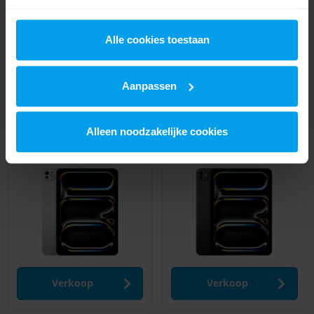
We werken samen met
21 derden
die uw gegevens
kunnen ontvangen en verwerken.
Alle cookies toestaan
Verkoop
Verkoop
Aanpassen
Alleen noodzakelijke cookies
iPad Pro (2024) 13 inch
iPad Pro (2024) 11 inch
Schattingsprijs tot
€ 870
Schattingsprijs tot
€ 720
Verkoop
Verkoop