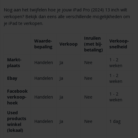
Nog aan het twijfelen hoe je jouw iPad Pro (2024) 13 inch wilt
verkopen? Bekijk dan eens alle verschillende mogelijkheden om
je iPad te verkopen.
Inruilen
Waarde­
Verkoop­
B
Verkoop
(met bij­
bepaling
snelheid
b
betaling)
Markt­
1 - 2
Handelen
Ja
Nee
plaats
weken
1 - 2
Ebay
Handelen
Ja
Nee
weken
Facebook
1 - 2
verkoop­
Handelen
Ja
Nee
weken
hoek
Used
products
Handelen
Ja
Nee
1 dag
winkel
(lokaal)