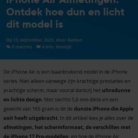
Ontdek hoe dun en licht
dit model is
Op 15 september 2025, door
Ramon
0 reacties
4 min. leestijd
De iPhone Air is een baanbrekend model in de iPhone
series. Niet alleen vanwege zijn krachtige prestaties en
prachtige scherm, maar vooral dankzij het
ultradunne
en lichte design
. Met slechts 5,6 mm dikte en een
gewicht van 165 gram is dit de
dunste iPhone die Apple
ooit heeft uitgebracht
. In dit artikel lees je alles over de
afmetingen,
het schermformaat,
de verschillen met
de iPhone 17 Pro-modellen
, en hoe de iPhone Air