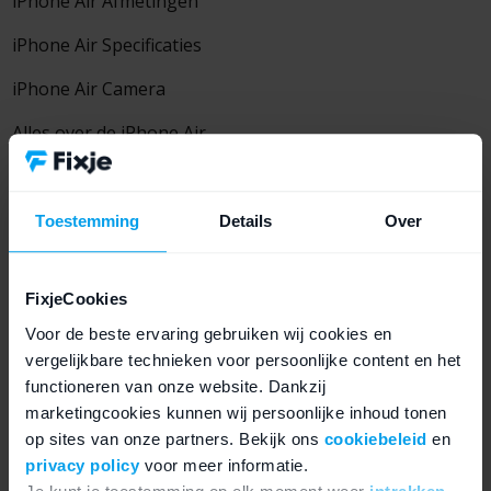
iPhone Air Afmetingen
iPhone Air Specificaties
iPhone Air Camera
Alles over de iPhone Air
Keuzeadvies met refurbished tip
Toestemming
Details
Over
Zoek je een
ultradunne iPhone m
et groot scherm en
FixjeCookies
krachtige prestaties? Dan is de iPhone Air een
Voor de beste ervaring gebruiken wij cookies en
uitstekende keuze. Wil je echter een groter toestel met
vergelijkbare technieken voor persoonlijke content en het
meer camerafuncties, dan zijn de Pro-modellen
functioneren van onze website. Dankzij
geschikter.
marketingcookies kunnen wij persoonlijke inhoud tonen
op sites van onze partners. Bekijk ons
cookiebeleid
en
Wil je de voordelen van een iPhone ervaren zonder de
privacy policy
voor meer informatie.