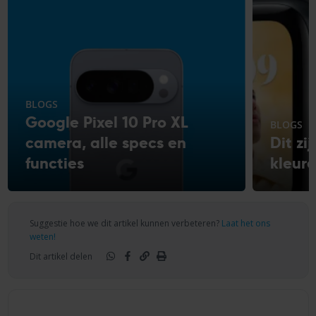
BLOGS
Google Pixel 10 Pro XL
BLOGS
camera, alle specs en
Dit zi
functies
kleur
Suggestie hoe we dit artikel kunnen verbeteren?
Laat het ons
weten!
Dit artikel delen