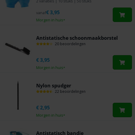
2 variaties
|
10 stuks
|
50 stuks
€
3,95
vanaf
Morgen in huis
*
Antistatische schoonmaakborstel
20 beoordelingen
€
3,95
Morgen in huis
*
Nylon spudger
22 beoordelingen
€
2,95
Morgen in huis
*
Antistatisch bandje