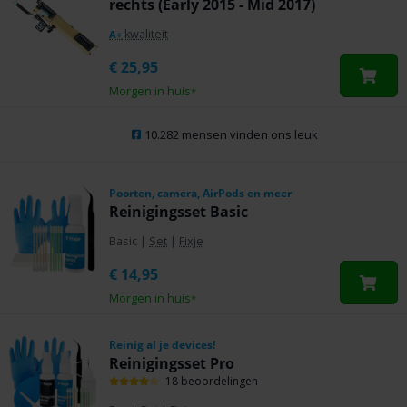
rechts (Early 2015 - Mid 2017)
kwaliteit
A+
€
25,95
Morgen in huis
*
10.282 mensen vinden ons leuk
Poorten, camera, AirPods en meer
Reinigingsset Basic
Basic
|
Set
|
Fixje
€
14,95
Morgen in huis
*
Reinig al je devices!
Reinigingsset Pro
18 beoordelingen