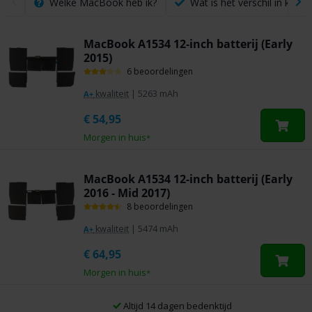
Welke MacBook heb ik?
Wat is het verschil in kwalit
MacBook A1534 12-inch batterij (Early
2015)
6 beoordelingen
kwaliteit
|
5263 mAh
A+
€
54,95
Morgen in huis
*
MacBook A1534 12-inch batterij (Early
2016 - Mid 2017)
8 beoordelingen
kwaliteit
|
5474 mAh
A+
€
64,95
Morgen in huis
*
Altijd 14 dagen bedenktijd