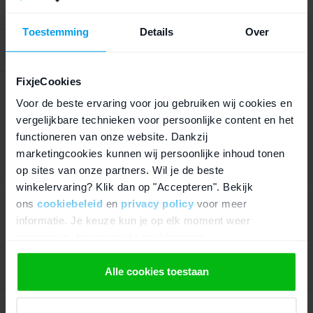
Morgen in huis
*
Toestemming
Details
Over
Altijd 14 dagen bedenktijd
FixjeCookies
Antistatische pincet gebogen
Voor de beste ervaring voor jou gebruiken wij cookies en
85 beoordelingen
vergelijkbare technieken voor persoonlijke content en het
functioneren van onze website. Dankzij
€
3,95
marketingcookies kunnen wij persoonlijke inhoud tonen
op sites van onze partners. Wil je de beste
Morgen in huis
*
winkelervaring? Klik dan op "Accepteren". Bekijk
ons
cookiebeleid
en
privacy policy
voor meer
Arctic Cooling ArctiClean
informatie. Je keuze kun je op elk moment weer
Arctic
aanpassen, bovenaan de cookiepagina.
€
17,95
We werken samen met
21 derden
die uw gegevens
Alle cookies toestaan
Morgen in huis
*
kunnen ontvangen en verwerken.