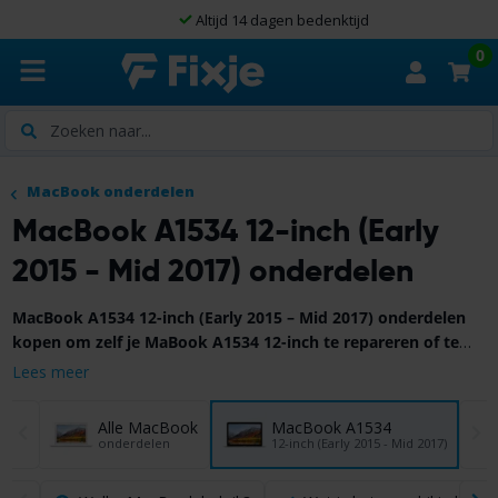
Altijd 14 dagen bedenktijd
0
Zoeken
MacBook onderdelen
MacBook A1534 12-inch (Early
2015 - Mid 2017) onderdelen
MacBook A1534 12-inch (Early 2015 – Mid 2017) onderdelen
kopen om zelf je MaBook A1534 12-inch te repareren of te
upgraden?
Met het uitgebreide assortiment van FixjeiPhone vind
Lees meer
Bekijk hieronder ons MacBook A1534 12-inch (Early 2015 –
je altijd alle onderdelen en gereedschap die je nodig hebt om zelf
Mid 2017) onderdelen assortiment!
je MacBook A1534 te fixen!
Alle MacBook
MacBook A1534
onderdelen
12-inch (Early 2015 - Mid 2017)