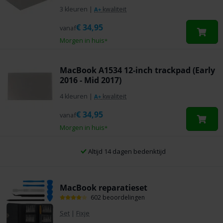
3 kleuren
|
kwaliteit
A+
€
34,95
vanaf
Morgen in huis
*
MacBook A1534 12-inch trackpad (Early
2016 - Mid 2017)
4 kleuren
|
kwaliteit
A+
€
34,95
vanaf
Morgen in huis
*
Altijd 14 dagen bedenktijd
MacBook reparatieset
602 beoordelingen
Set
|
Fixje