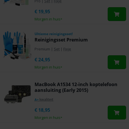
Pro
|
Set
|
Fixje
€
19,95
Morgen in huis
*
Ultieme reinigingsset!
Reinigingsset Premium
Premium
|
Set
|
Fixje
€
24,95
Morgen in huis
*
MacBook A1534 12-inch koptelefoon
aansluiting (Early 2015)
kwaliteit
A+
€
18,95
Morgen in huis
*