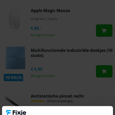
Apple Magic Mouse
Origineel
|
Apple
€
89,-
Morgen in huis
*
Multifunctionele industriële doekjes (10
stuks)
€
5,95
Morgen in huis
*
Antistatische pincet recht
34 beoordelingen
€
3,95