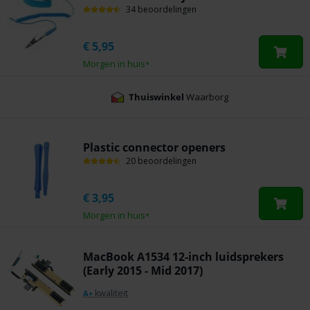
34 beoordelingen
€
5,95
Morgen in huis
*
Thuiswinkel
Waarborg
Plastic connector openers
20 beoordelingen
€
3,95
Morgen in huis
*
MacBook A1534 12-inch luidsprekers
(Early 2015 - Mid 2017)
kwaliteit
A+